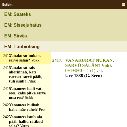
tuule poole?
Esileht
Kütisesuits: suits pöörab
ikka allatuult ja on nagu
EM: Saateks
vanaeit kõveras, selg
tuule poole
EM: Sissejuhatus
2415
Vanaesä istus nulgah
ni sar'v otsa iih?
P'utt
EM: Sirvija
2416
Vanaesä kask, rohilise
rihmuga ummeldu?
EM: Tüübiotsing
Maa
2417
Vanakurat nukan,
2417.
VANAKURAT NUKAN,
sarvõ sälän?
Vokk
SARVÕ SÄLÄN? Vokk
-
2418
Vanakurat sais
0+1+0+0 = 1 (1) var.
ahorinnah, kats
Urv 1888 (G. Seen)
ravvast sarvõ pääh,
tuli suuh?
Pilak
2419
Vanamees halli vati
sees, kaks pitka sarve
otsa ees?
Sokk
2420
Vanamees huikab
kahe mäe vahel?
Peer
2421
Vanamees istub aia
pääl, hallid rätikud
jalas?
Vares