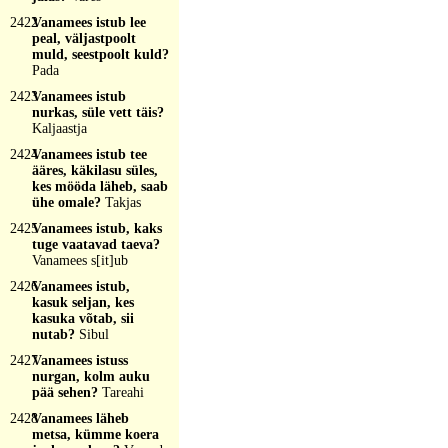
2422
Vanamees istub lee
peal, väljastpoolt
muld, seestpoolt kuld?
Pada
2423
Vanamees istub
nurkas, süle vett täis?
Kaljaastja
2424
Vanamees istub tee
ääres, käkilasu süles,
kes mööda läheb, saab
ühe omale?
Takjas
2425
Vanamees istub, kaks
tuge vaatavad taeva?
Vanamees s[it]ub
2426
Vanamees istub,
kasuk seljan, kes
kasuka võtab, sii
nutab?
Sibul
2427
Vanamees istuss
nurgan, kolm auku
pää sehen?
Tareahi
2428
Vanamees läheb
metsa, kümme koera