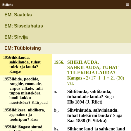
Päike
Esileht
1953
Tsiga tsongip, handa
EM: Saateks
hööri, kõrva kirki,
nisa nippi?
Ader
EM: Sissejuhatus
1954
Tsiga tsongip, harjasse
liiguva?
Metsasagarik
EM: Sirvija
1955
Tsiga ving, viga suuh,
orik sõit, oda säläh?
EM: Tüübiotsing
Käsikivi
1956
Sihkilauda,
1956.
SIHKILAUDA,
sahkilauda, tuhat
tulekirja lauda?
SAHKILAUDA, TUHAT
Kangas
TULEKIRJA LAUDA?
Kangas
- 2+17+1+1 = 21 (30)
1957
Siidide, poodide,
var.
rangide, roomade,
vispus villade, tulli
a.
Sihtilauda, sahtilauda,
tuppa miestekõra,
tuhandade lauda?
Suga
luodi kokku
Hls 1894 (J. Riiet)
naestekõra?
Käärpuud
b
.
Sihvinlauda, sahvinlauda,
1958
Siidikera, niidikera,
1
aganakott ja
tuhat tulekirmi lauda?
Suga
toobripuu?
Kass
Saa 1888 (P. Sitzka)
1959
Siidilõngast siutud,
b
.
Sihkene laud ja sahkene laud
2