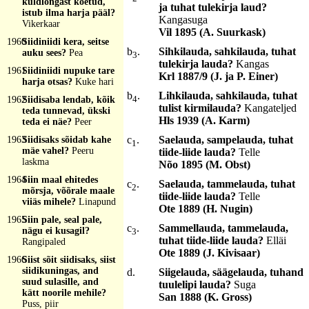
kuldlõngast koetud,
ja tuhat tulekirja laud?
istub ilma harja pääl?
Kangasuga
Vikerkaar
Vil 1895 (A. Suurkask)
1960
Siidiniidi kera, seitse
b
.
Sihkilauda, sahkilauda, tuhat
auku sees?
Pea
3
tulekirja lauda?
Kangas
1961
Siidiniidi nupuke tare
Krl 1887/9 (J. ja P. Einer)
harja otsas?
Kuke hari
b
.
Lihkilauda, sahkilauda, tuhat
4
1962
Siidisaba lendab, kõik
tulist kirmilauda?
Kangateljed
teda tunnevad, ükski
Hls 1939 (A. Karm)
teda ei näe?
Peer
c
.
Saelauda, sampelauda, tuhat
1963
Siidisaks sõidab kahe
1
mäe vahel?
Peeru
tiide-liide lauda?
Telle
laskma
Nõo 1895 (M. Obst)
1964
Siin maal ehitedes
c
.
Saelauda, tammelauda, tuhat
2
mõrsja, võõrale maale
tiide-liide lauda?
Telle
viiäs mihele?
Linapund
Ote 1889 (H. Nugin)
1965
Siin pale, seal pale,
c
.
Sammellauda, tammelauda,
nägu ei kusagil?
3
tuhat tiide-liide lauda?
Elläi
Rangipaled
Ote 1889 (J. Kivisaar)
1966
Siist sõit siidisaks, siist
siidikuningas, and
d.
Siigelauda, säägelauda, tuhand
suud sulasille, and
tuulelipi lauda?
Suga
kätt noorile mehile?
San 1888 (K. Gross)
Puss, piir