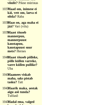
viiulit?
Pikne müristas
1037
Maad om, inimese ei
käi, vett om, laeva ei
sõida?
Raba
1038
Maas on, aga maha ei
jää?
Vari (vilu)
1039
Maast tõuseb
mannerpuu,
mannerpuust
kaustapuu,
kaustapuust suur
mets?
Hernes
1040
Maast tõuseb põlleke,
põlle küllen varreke,
varre küllen pullike?
Uba
1041
Maamees viskab
maha, saks pistab
tasku?
Tatt
1042
Maarik maka, aestak
aigu asõ tunda?
Tulõasõ
1043
Madal ema, valged