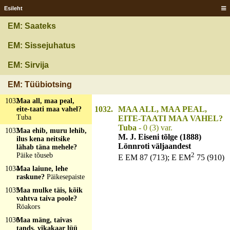
kuniga kerkust?
Tuul
Esileht
1029
Länik ilma kõrvalda,
EM: Saateks
üts uaterä seehn?
Küpar päähn
EM: Sissejuhatus
1030
Lühike lõhmus
lõigatakse, pitk niin
EM: Sirvija
kistakse?
Vill
1031
Lühko uhja', kavvõ
EM: Tüübiotsing
künnüse?
Silmä
1032
Maa all, maa peal,
1032.
MAA ALL, MAA PEAL,
eite-taati maa vahel?
Tuba
EITE-TAATI MAA VAHEL?
Tuba
- 0 (3) var.
1033
Maa ehib, muru lehib,
M. J. Eiseni tõlge (1888)
ilus kena neitsike
Lönnroti väljaandest
lähab täna mehele?
2
Päike tõuseb
E EM 87 (713); E EM
75 (910)
1034
Maa laiune, lehe
raskune?
Päikesepaiste
1035
Maa mulke täis, kõik
vahtva taiva poole?
Röakors
1036
Maa mäng, taivas
tands, vikakaar lüü