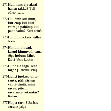
271
Hull hans aja alasti
hansu takka?
Tuli
põleb, suits
272
Hullõmb kui hunt,
kur'emp kui kuri
vaim ja pahõmp kui
paha vaim?
Kuri nainõ
273
Hundipips kesk välla?
Naba
274
Hundid uluvad,
karud kiunuvad, vana
sõge hobune läheb
läbi?
Vene koskes
275
Hunt aia taga, rehe
taga?
[Lahenduseta]
276
Hunti juoksep unta-
ranta, pää värisep
väntä-räntä, minä
savast pitelin,
savaruoto roksastas?
Ketrus
277
Hupst torni?
Saabas
tsusatas jalga