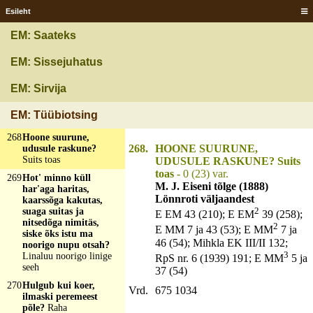
Esileht
265
Hommikust päeva
kahaneb, õhtust päeva
EM: Saateks
kasvab?
Vari
266
Hoobitab, loobitab, ei
EM: Sissejuhatus
tapa aga kedagi?
Vihk
ehk linaropsimise mõek
EM: Sirvija
267
Hoone rooga täis,
katust pole peal?
EM: Tüübiotsing
Viljaväli
268
Hoone suurune,
268.
HOONE SUURUNE,
udusule raskune?
Suits toas
UDUSULE RASKUNE? Suits
toas
- 0 (23) var.
269
Hot' minno küll
M. J. Eiseni tõlge (1888)
har'aga haritas,
Lönnroti väljaandest
kaarssõga kakutas,
2
suaga suitas ja
E EM 43 (210); E EM
39 (258);
nitsedõga nimitäs,
2
E MM 7 ja 43 (53); E MM
7 ja
siske õks istu ma
46 (54); Mihkla EK III/II 132;
noorigo nupu otsah?
3
Linaluu noorigo linige
RpS nr. 6 (1939) 191; E MM
5 ja
seeh
37 (54)
270
Hulgub kui koer,
Vrd.
675 1034
ilmaski peremeest
põle?
Raha