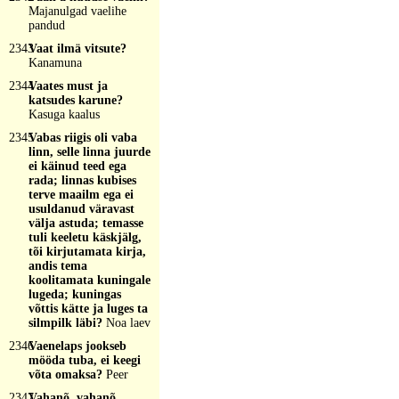
Majanulgad vaelihe
pandud
2343
Vaat ilmä vitsute?
Kanamuna
2344
Vaates must ja
katsudes karune?
Kasuga kaalus
2345
Vabas riigis oli vaba
linn, selle linna juurde
ei käinud teed ega
rada; linnas kubises
terve maailm ega ei
usuldanud väravast
välja astuda; temasse
tuli keeletu käskjälg,
tõi kirjutamata kirja,
andis tema
koolitamata kuningale
lugeda; kuningas
võttis kätte ja luges ta
silmpilk läbi?
Noa laev
2346
Vaenelaps jookseb
mööda tuba, ei keegi
võta omaksa?
Peer
2347
Vahanõ, vahanõ