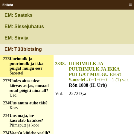
mahandab, vesi
Esileht
hoolab omast kohast?
Inimene hauas
EM: Saateks
2336
Usse minnä, sisse
tulla, vananaeste
EM: Sissejuhatus
nühkä-nähkä, all vüü,
pääl naba?
Usselink
EM: Sirvija
2337
Utt-tutt põllu peal toa
taga, suitsuhage selja
EM: Tüübiotsing
taga?
Äke
2338
Uurimulk ja
2338.
UURIMULK JA
puurimulk ja ikka
pulgat mulgu ees?
PUURIMULK JA IKKA
Saoretel
PULGAT MULGU EES?
Saoretel
- 0+1+0+0 = 1 (1) var.
2339
Uudes aitas ukse
Rõn 1888 (H. Urb)
kõrvas astjas, mustad
suud põigiti nina all?
Vrd.
2272D
a
2
Uad
2340
Uus anum auke täis?
Korv
2341
Uus maja, ise
kasvatab katukse?
Piimapütt ja koor
2342
Vaan'a küüdse vaelih?