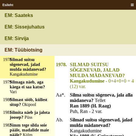
läeb pitka putku?
Esileht
Kaev
1976
Sile puu, vile puu
EM: Saateks
rikka mehe tua taga?
Ägi
EM: Sissejuhatus
1977
Silmä' ku sibulakõsõ',
käpä' ku
EM: Sirvija
kääriperäkese', kõrva'
ku kõolehekese', hand
EM: Tüübiotsing
ku siidilint?
Kass
1978
Silmad suitsu
1978.
SILMAD SUITSU
sõgenevad, jalad
mulda mädanevad?
SÕGENEVAD, JALAD
Kangakudumine
MULDA MÄDANEVAD?
Kangakudumine
- 0+4+0+0 = 4
1979
Silmaga näeb, aga
(12) var.
käega ei saa katsu?
Vari
Aa*.
Silma suitsu sõgeneva, jala alla
1980
Silmast sööb, küllest
mädaneva?
Tellet
situp?
Okipool
Ran 1889 (H. Raag)
Puh, Ran - 2 var.
1981
Silmita näeb ja jalota
joosep?
Püss
Ab.
Silmad suitsu sõgenevad, jalad
mulda mädanevad?
1982
Simm tege silda soie
pääle, madalide maie
Kangakudumine
pääle?
Külm