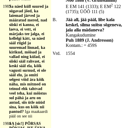
Nõo 1888 (V. Grünstamm)
2
E EM 141 (1333); E EM
122
1983
Sa näed küll suured ja
sügavad jõed, ka
(1735); ÜÕÕ 111 (5)
laiemad järved ja
B.
Jää all, jää pääl, libe kala
määratud mered, nad
keskel, silma suitsu sõgeneva,
siiski ei kanna, ei
laeva, ei vett, ei
jala alla mädaneva?
märjaks tee jalga, ei
Kangakudumine
kellelgi kätt, sa näed
Puh 1889 (J. Andresson)
sääl riigid ja
Kontam.: = 459S
suuremad linnad, ka
kirikud, mõisad ja
Vrd.
1554
vallad ning külad, ei
siiski sääl rahvast, ei
keski sääl ela, kõik
vagusti surnud, ei ole
sääl elu, ja omiti
selgest võid ära kõik
näha, mis mitmed on
teinud ehk tahtvad
veel teha, kui mõistus
sul pähä ja aru on
antud, siis ütle nüüd
sina, kus on kõik nii
pantud?
Iga maakaardi
pääl on see nii
1984
SA [sic!] PÕRSAS