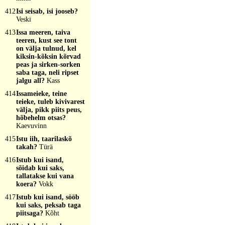
412
Isi seisab, isi jooseb?
Veski
413
Issa meeren, taiva
teeren, kust see tont
on välja tulnud, kel
kiksin-kõksin kõrvad
peas ja sirken-sorken
saba taga, neli ripset
jalgu all?
Kass
414
Issameieke, teine
teieke, tuleb kivivarest
välja, pikk piits peus,
hõbehelm otsas?
Kaevuvinn
415
Istu iih, taarilaskõ
takah?
Türä
416
Istub kui isand,
sõidab kui saks,
tallatakse kui vana
koera?
Vokk
417
Istub kui isand, sööb
kui saks, peksab taga
piitsaga?
Kõht