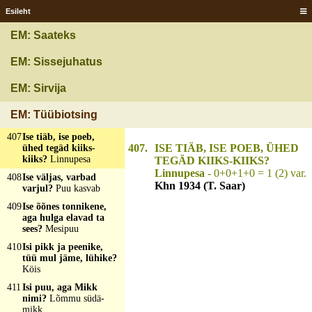
laiali?
Suits
Esileht
404
Ise pikk ja peenikene,
EM: Saateks
pea ots kui sari?
Luud
405
Ise pisuke kui pihu,
EM: Sissejuhatus
vahest põlvekõrgune?
Kirp
EM: Sirvija
406
Ise seisub paigal, aga
saba lehvib tuules?
EM: Tüübiotsing
Korstnasuits
407
Ise tiäb, ise poeb,
407.
ISE TIÄB, ISE POEB, ÜHED
ühed tegäd kiiks-
kiiks?
Linnupesa
TEGÄD KIIKS-KIIKS?
Linnupesa
- 0+0+1+0 = 1 (2) var.
408
Ise väljas, varbad
Khn 1934 (T. Saar)
varjul?
Puu kasvab
409
Ise õõnes tonnikene,
aga hulga elavad ta
sees?
Mesipuu
410
Isi pikk ja peenike,
tüü mul jäme, lühike?
Köis
411
Isi puu, aga Mikk
nimi?
Lõmmu südä-
mikk