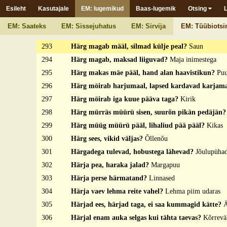
Esileht
Kasutajale
EM: lugemikud
Baas-lugemik
Otsing
291
Härg laudas, sarved väljas?
Mõek tuppes
292
Härg läheb mürades mäele, ei kõhus kõrrekest, ei
EM: Saateks
EM: Sissejuhatus
EM: Sirvija
EM: Tüübiotsi
marjavarrekest?
Torupill
293
Härg magab määl, silmad külje peal?
Saun
294
Härg magab, maksad liiguvad?
Maja inimestega
295
Härg makas mäe pääl, hand alan haavistikun?
Puu
296
Härg möirab harjumaal, lapsed kardavad karjam
297
Härg möirab iga kuue pääva taga?
Kirik
298
Härg mürräs müürü sisen, suurõn pikän pedäjän
299
Härg müüg müürü pääl, lihaliud pää pääl?
Kikas
300
Härg sees, vikid väljas?
Õllenõu
301
Härgadega tulevad, hobustega lähevad?
Jõulupüha
302
Härja pea, haraka jalad?
Margapuu
303
Härja perse härmatand?
Linnased
304
Härja vaev lehma reite vahel?
Lehma piim udaras
305
Härjad ees, härjad taga, ei saa kummagid kätte?
Ä
306
Härjal enam auka selgas kui tähta taevas?
Kõrrevä