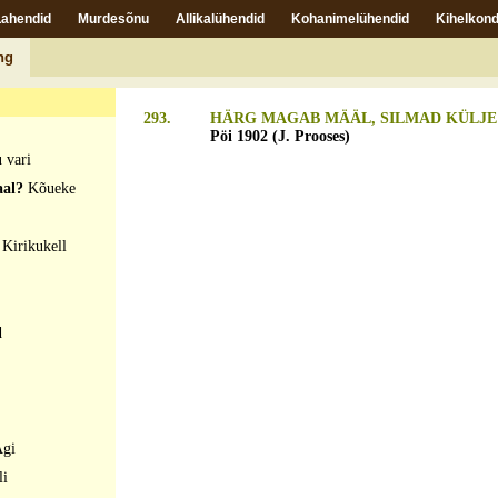
Lahendid
Murdesõnu
Allikalühendid
Kohanimelühendid
Kihelkond
 maus
ng
293.
HÄRG MAGAB MÄÄL, SILMAD KÜLJE 
Pöi 1902 (J. Prooses)
 vari
aal?
Kõueke
?
Kirikukell
d
gi
li