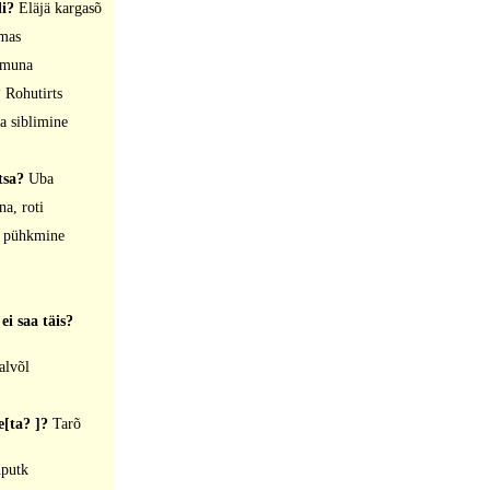
di?
Eläjä kargasõ
emas
muna
?
Rohutirts
a siblimine
tsa?
Uba
a, roti
 pühkmine
ei saa täis?
alvõl
e[ta? ]?
Tarõ
putk