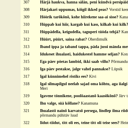
307
Härjä haukva, hanna sälän, peni kündvä persipäi
308
Härjakari uppumas, kõigil ikked peas?
Vorstid ke
309
Höörik tarõkõnõ, kohe hiirekene saa-ai sisse?
Kana
310
Hüppab kui hiir, kargab kui kass, kilkab kui kilk
311
Hüppädella, keigudella, taguperi tüöda tehjä?
Kan
312
Hüürt, püürt, saina rabat?
Oherdimulk
313
Iband ippa ja taband tappa, päda jussi mända me
314
Idukeset ihualasti, haidukestel hamme seljan?
Konn
315
Ega päev pöetas lambid, ikki saab villu?
Põrmandu
316
Iga päev pestakse, jalge vahel pannakse?
Lüpsik
317
Igal künnimehel ristiks ees?
Kivi
318
Igal silmapilgul neelab sajad oma kõhtu, aga iialgi 
Meri
319
Igavene tönnikene, poolõaastanõ kaasõkõnõ?
Järv t
320
Ihu valge, süä kõllane?
Kanamuna
321
Ihualastõ nainõ karvatsõ persega, lindlep ilma riid
põrmandu pühitäv luud
322
Iidut-tiidut, titt oli ees, teine titt oli teise sees?
Hein