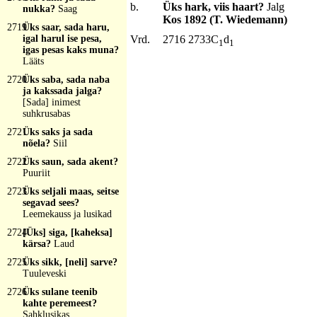
b.
Üks hark, viis haart?
Jalg
nukka?
Saag
Kos 1892 (T. Wiedemann)
2719
Üks saar, sada haru,
igal harul ise pesa,
Vrd.
2716 2733C
d
1
1
igas pesas kaks muna?
Lääts
2720
Üks saba, sada naba
ja kakssada jalga?
[Sada] inimest
suhkrusabas
2721
Üks saks ja sada
nõela?
Siil
2722
Üks saun, sada akent?
Puuriit
2723
Üks seljali maas, seitse
segavad sees?
Leemekauss ja lusikad
2724
[Üks] siga, [kaheksa]
kärsa?
Laud
2725
Üks sikk, [neli] sarve?
Tuuleveski
2726
Üks sulane teenib
kahte peremeest?
Sahklusikas