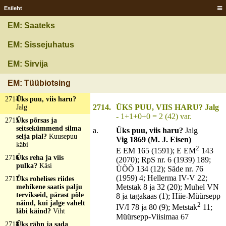
Ameise
Esileht
2713
Üks pulk, mis väga
imelik ja teisest otsast
EM: Saateks
ümarik ja teises otsas
pragu, ta sinna sisse
EM: Sissejuhatus
topitaks, mis must ja
mõru magu, ta toisele
tuob kurvastust ja
EM: Sirvija
toisele tuob
rõõmustust?
Sulg ja
EM: Tüübiotsing
tint
2714
Üks puu, viis haru?
2714.
ÜKS PUU, VIIS HARU? Jalg
Jalg
- 1+1+0+0 = 2 (42) var.
2715
Üks põrsas ja
seitsekümmend silma
a.
Üks puu, viis haru?
Jalg
selja pial?
Kuusepuu
Vig 1869 (M. J. Eisen)
käbi
2
E EM 165 (1591); E EM
143
2716
Üks reha ja viis
(2070); RpS nr. 6 (1939) 189;
pulka?
Käsi
ÜÕÕ 134 (12); Säde nr. 76
(1959) 4; Hellerma IV-V 22;
2717
Üks rohelises riides
Metstak 8 ja 32 (20); Muhel VN
mehikene saatis palju
tervikseid, pärast põle
8 ja tagakaas (1); Hiie-Müürsepp
näind, kui jalge vahelt
2
IV/I 78 ja 80 (9); Metstak
11;
läbi käind?
Viht
Müürsepp-Viisimaa 67
2718
Üks rähn ja sada