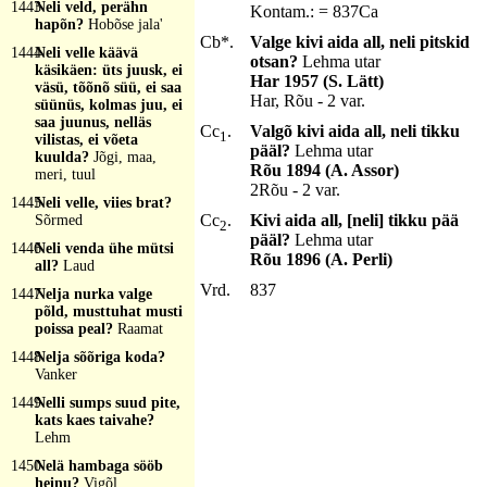
1443
Neli veld, perähn
Kontam.: = 837Ca
hapõn?
Hobõse jala'
Cb*.
Valge kivi aida all, neli pitskid
1444
Neli velle käävä
otsan?
Lehma utar
käsikäen: üts juusk, ei
Har 1957 (S. Lätt)
väsü, tõõnõ süü, ei saa
Har, Rõu - 2 var.
süünüs, kolmas juu, ei
saa juunus, nelläs
Cc
.
Valgõ kivi aida all, neli tikku
1
vilistas, ei võeta
pääl?
Lehma utar
kuulda?
Jõgi, maa,
Rõu 1894 (A. Assor)
meri, tuul
2Rõu - 2 var.
1445
Neli velle, viies brat?
Cc
.
Kivi aida all, [neli] tikku pää
Sõrmed
2
pääl?
Lehma utar
1446
Neli venda ühe mütsi
Rõu 1896 (A. Perli)
all?
Laud
Vrd.
837
1447
Nelja nurka valge
põld, musttuhat musti
poissa peal?
Raamat
1448
Nelja sõõriga koda?
Vanker
1449
Nelli sumps suud pite,
kats kaes taivahe?
Lehm
1450
Nelä hambaga sööb
heinu?
Vigõl