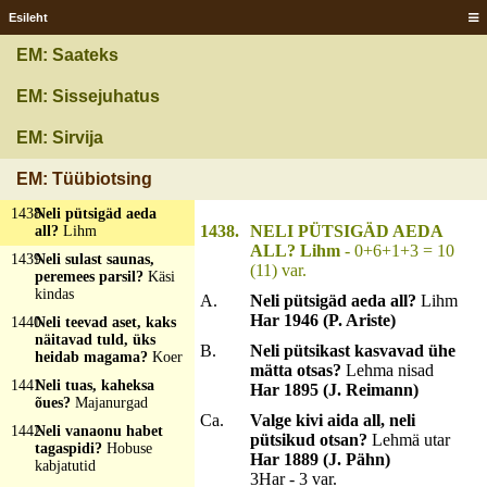
ükski ei taha oma
Esileht
nägu teisele näidata?
Hobuse jalad
EM: Saateks
1436
Neli nikat-nakat, kaks
kikat-kõkat, üks
EM: Sissejuhatus
heidab sõlme peale?
Kangakudumine
EM: Sirvija
1437
Neli nipijalga, kaks
kikikõrva, suur pitk
EM: Tüübiotsing
tolu-lolu?
Kass
1438
Neli pütsigäd aeda
1438.
NELI PÜTSIGÄD AEDA
all?
Lihm
ALL? Lihm
- 0+6+1+3 = 10
1439
Neli sulast saunas,
(11) var.
peremees parsil?
Käsi
kindas
A.
Neli pütsigäd aeda all?
Lihm
Har 1946 (P. Ariste)
1440
Neli teevad aset, kaks
näitavad tuld, üks
B.
Neli pütsikast kasvavad ühe
heidab magama?
Koer
mätta otsas?
Lehma nisad
1441
Neli tuas, kaheksa
Har 1895 (J. Reimann)
õues?
Majanurgad
Ca.
Valge kivi aida all, neli
1442
Neli vanaonu habet
pütsikud otsan?
Lehmä utar
tagaspidi?
Hobuse
Har 1889 (J. Pähn)
kabjatutid
3Har - 3 var.