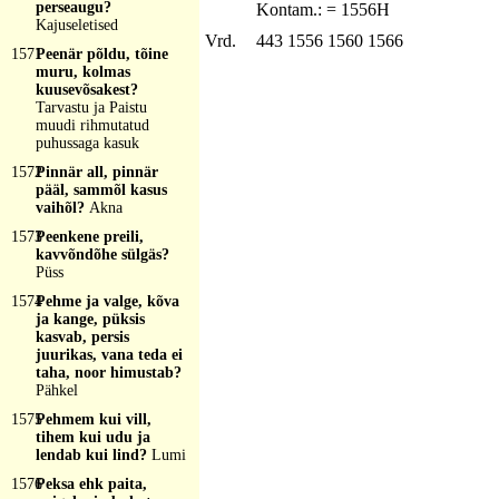
perseaugu?
Kontam.: = 1556H
Kajuseletised
Vrd.
443 1556 1560 1566
1571
Peenär põldu, tõine
muru, kolmas
kuusevõsakest?
Tarvastu ja Paistu
muudi rihmutatud
puhussaga kasuk
1572
Pinnär all, pinnär
pääl, sammõl kasus
vaihõl?
Akna
1573
Peenkene preili,
kavvõndõhe sülgäs?
Püss
1574
Pehme ja valge, kõva
ja kange, püksis
kasvab, persis
juurikas, vana teda ei
taha, noor himustab?
Pähkel
1575
Pehmem kui vill,
tihem kui udu ja
lendab kui lind?
Lumi
1576
Peksa ehk paita,