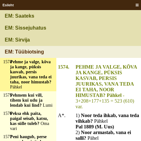
kuusevõsakest?
Esileht
Tarvastu ja Paistu
muudi rihmutatud
EM: Saateks
puhussaga kasuk
1572
Pinnär all, pinnär
EM: Sissejuhatus
pääl, sammõl kasus
vaihõl?
Akna
EM: Sirvija
1573
Peenkene preili,
kavvõndõhe sülgäs?
EM: Tüübiotsing
Püss
1574
Pehme ja valge, kõva
1574.
PEHME JA VALGE, KÕVA
ja kange, püksis
kasvab, persis
JA KANGE, PÜKSIS
juurikas, vana teda ei
KASVAB, PERSIS
taha, noor himustab?
JUURIKAS, VANA TEDA
Pähkel
EI TAHA, NOOR
HIMUSTAB? Pähkel
-
1575
Pehmem kui vill,
tihem kui udu ja
3+208+177+135 = 523 (610)
lendab kui lind?
Lumi
var.
1576
Peksa ehk paita,
A*.
1)
Noor teda ihkab, vana teda
paigal seisab, katsu,
vihkab?
Pähkel
kas sülle tuleb?
Oma
Pal 1889 (M. Uus)
vari
2)
Noor armastab, vana ei
1577
Peni haugub, perse
salli?
Pähel