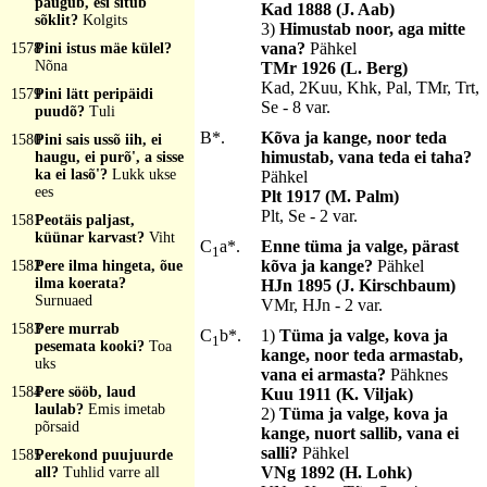
paugub, esi situb
Kad 1888 (J. Aab)
sõklit?
Kolgits
3)
Himustab noor, aga mitte
vana?
Pähkel
1578
Pini istus mäe külel?
Nõna
TMr 1926 (L. Berg)
Kad, 2Kuu, Khk, Pal, TMr, Trt,
1579
Pini lätt peripäidi
Se - 8 var.
puudõ?
Tuli
B*.
Kõva ja kange, noor teda
1580
Pini sais ussõ iih, ei
himustab, vana teda ei taha?
haugu, ei purõ', a sisse
ka ei lasõ'?
Lukk ukse
Pähkel
ees
Plt 1917 (M. Palm)
Plt, Se - 2 var.
1581
Peotäis paljast,
küünar karvast?
Viht
C
a*.
Enne tüma ja valge, pärast
1
kõva ja kange?
Pähkel
1582
Pere ilma hingeta, õue
ilma koerata?
HJn 1895 (J. Kirschbaum)
Surnuaed
VMr, HJn - 2 var.
1583
Pere murrab
C
b*.
1)
Tüma ja valge, kova ja
1
pesemata kooki?
Toa
kange, noor teda armastab,
uks
vana ei armasta?
Pähknes
1584
Pere sööb, laud
Kuu 1911 (K. Viljak)
laulab?
Emis imetab
2)
Tüma ja valge, kova ja
põrsaid
kange, nuort sallib, vana ei
salli?
Pähkel
1585
Perekond puujuurde
VNg 1892 (H. Lohk)
all?
Tuhlid varre all