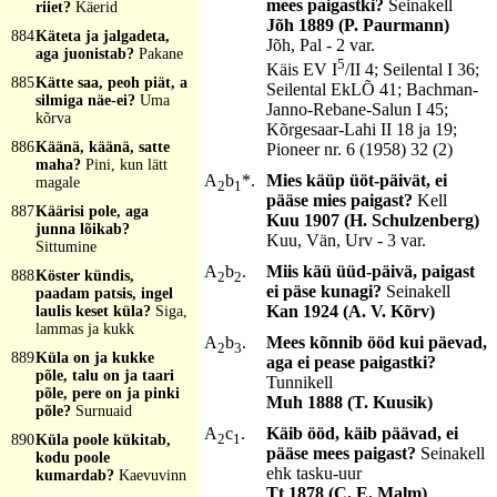
mees paigastki?
Seinakell
riiet?
Käerid
Jõh 1889 (P. Paurmann)
884
Käteta ja jalgadeta,
Jõh, Pal - 2 var.
aga juonistab?
Pakane
5
Käis EV I
/II 4; Seilental I 36;
885
Kätte saa, peoh piät, a
Seilental EkLÕ 41; Bachman-
silmiga näe-ei?
Uma
Janno-Rebane-Salun I 45;
kõrva
Kõrgesaar-Lahi II 18 ja 19;
886
Käänä, käänä, satte
Pioneer nr. 6 (1958) 32 (2)
maha?
Pini, kun lätt
A
b
*.
Mies käüp üöt-päivät, ei
magale
2
1
pääse mies paigast?
Kell
887
Käärisi pole, aga
Kuu 1907 (H. Schulzenberg)
junna lõikab?
Kuu, Vän, Urv - 3 var.
Sittumine
A
b
.
Miis käü üüd-päivä, paigast
888
Köster kündis,
2
2
ei päse kunagi?
Seinakell
paadam patsis, ingel
Kan 1924 (A. V. Kõrv)
laulis keset küla?
Siga,
lammas ja kukk
A
b
.
Mees kõnnib ööd kui päevad,
2
3
889
Küla on ja kukke
aga ei pease paigastki?
põle, talu on ja taari
Tunnikell
põle, pere on ja pinki
Muh 1888 (T. Kuusik)
põle?
Surnuaid
A
c
.
Käib ööd, käib päävad, ei
2
1
890
Küla poole kükitab,
pääse mees paigast?
Seinakell
kodu poole
ehk tasku-uur
kumardab?
Kaevuvinn
Tt 1878 (C. E. Malm)