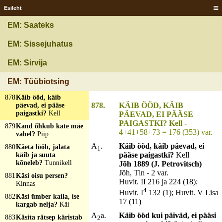
Esileht
875
Kägo kuuk pühäh
pedäjäh?
Kellä lüvväs
EM: Saateks
876
Käib kõik maailmad
läbi, aga seisab ühe
EM: Sissejuhatus
koha peal?
Maantee
877
Käib sööma juures,
EM: Sirvija
käib jooma juures, ise
ei söö ega joo?
EM: Tüübiotsing
Lehmakell
878
Käib ööd, käib
878.
KÄIB ÖÖD, KÄIB
päevad, ei pääse
paigastki?
Kell
PÄEVAD, EI PÄÄSE
PAIGASTKI? Kell
-
879
Kand õhkub kate mäe
4+41+58+73 = 176 (353) var.
vahel?
Piip
A
.
Käib ööd, käib päevad, ei
880
Käeta lööb, jalata
1
pääse paigastki?
Kell
käib ja suuta
kõneleb?
Tunnikell
Jõh 1889 (J. Petrovitsch)
Jõh, Tln - 2 var.
881
Käsi oisu persen?
Huvit. II 216 ja 224 (18);
Kinnas
4
Huvit. I
132 (1); Huvit. V Lisa
882
Käsi ümber kaila, ise
17 (11)
kargab nelja?
Käi
A
a.
Käib ööd kui päiväd, ei pääsi
883
Käsita rätsep käristab
2