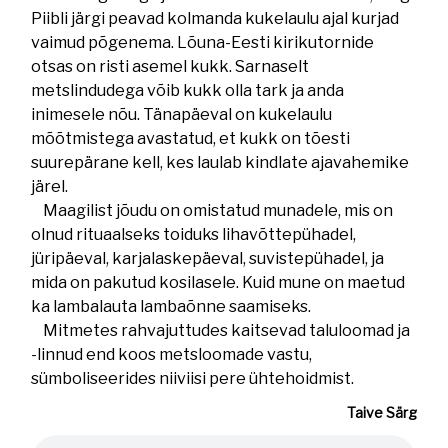
Piibli järgi peavad kolmanda kukelaulu ajal kurjad
vaimud põgenema. Lõuna-Eesti kirikutornide
otsas on risti asemel kukk. Sarnaselt
metslindudega võib kukk olla tark ja anda
inimesele nõu. Tänapäeval on kukelaulu
mõõtmistega avastatud, et kukk on tõesti
suurepärane kell, kes laulab kindlate ajavahemike
järel.
Maagilist jõudu on omistatud munadele, mis on
olnud rituaalseks toiduks lihavõttepühadel,
jüripäeval, karjalaskepäeval, suvistepühadel, ja
mida on pakutud kosilasele. Kuid mune on maetud
ka lambalauta lambaõnne saamiseks.
Mitmetes rahvajuttudes kaitsevad taluloomad ja
-linnud end koos metsloomade vastu,
sümboliseerides niiviisi pere ühtehoidmist.
Taive Särg
Helifail