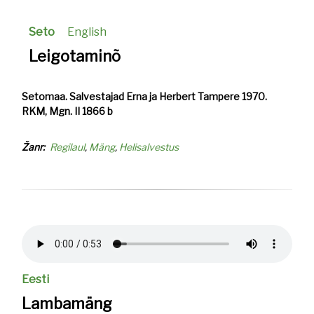
Seto
English
Leigotaminõ
Setomaa. Salvestajad Erna ja Herbert Tampere 1970.
RKM, Mgn. II 1866 b
Žanr
Regilaul
Mäng
Helisalvestus
Helifail
Eesti
Lambamäng