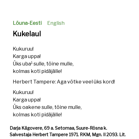
Lõuna-Eesti
English
Kukelaul
Kukuruu!
Karga uppa!
1
Üks uba
sulle, tõine mulle,
kolmas koti pidäjälle!
Herbert Tampere: Aga võtke veel üks kord!
Kukuruu!
Karga uppa!
Üks oakene sulle, tõine mulle,
kolmas koti pidäjälle!
Darja Kägovere, 69 a. Setomaa, Suure-Rõsna k.
Salvestaja Herbert Tampere 1971. RKM, Mgn. II 2093. Lit.