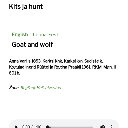
Kits ja hunt
English
Lõuna-Eesti
Goat and wolf
Anna Vari, s 1893, Karksi khk, Karksi k/n, Sudiste k.
Kogujad Ingrid Rüütel ja Regina Praakli 1961. RKM, Mgn. II
601 h.
Žanr
Regilaul
Helisalvestus
Helifail