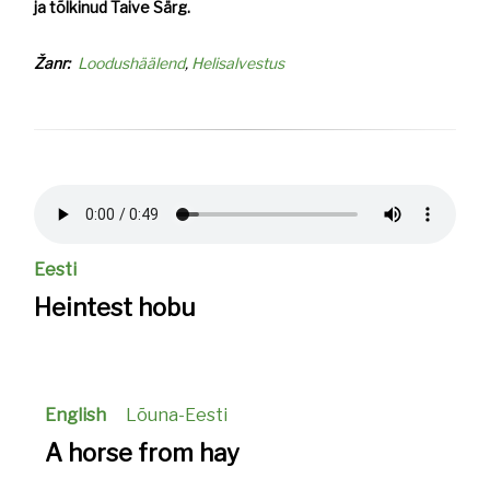
ja tõlkinud Taive Särg.
Žanr
Loodushäälend
Helisalvestus
Helifail
Eesti
Heintest hobu
English
Lõuna-Eesti
A horse from hay