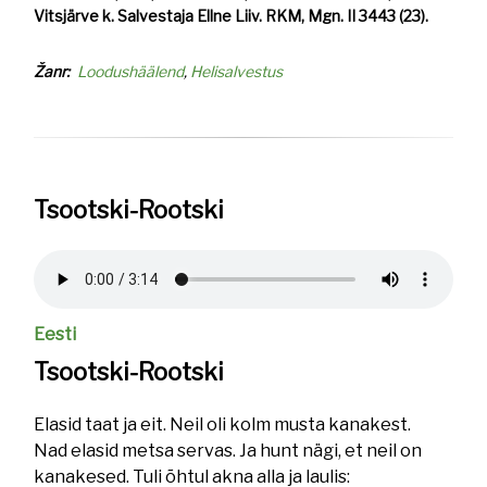
Vitsjärve k. Salvestaja Ellne Liiv. RKM, Mgn. II 3443 (23).
Žanr
Loodushäälend
Helisalvestus
Tsootski-Rootski
Helifail
Eesti
Tsootski-Rootski
Elasid taat ja eit. Neil oli kolm musta kanakest.
Nad elasid metsa servas. Ja hunt nägi, et neil on
kanakesed. Tuli õhtul akna alla ja laulis: