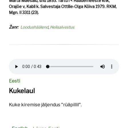
Marta Mäesalu, snd 1893. Tartu l < Häädemeeste khk,
Orajõe v, Kabli k. Salvestaja Ottilie-Olga Kõiva 1979. RKM,
Mgn. II 3311 (23).
Žanr
Loodushäälend
Helisalvestus
Helifail
Eesti
Kukelaul
Kuke kiremise jäljendus "rüäpillil".