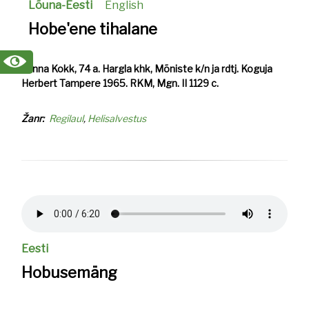
Lõuna-Eesti
English
Hobe'ene tihalane
Minna Kokk, 74 a. Hargla khk, Mõniste k/n ja rdtj. Koguja
Herbert Tampere 1965. RKM, Mgn. II 1129 c.
Žanr
Regilaul
Helisalvestus
Helifail
Eesti
Hobusemäng