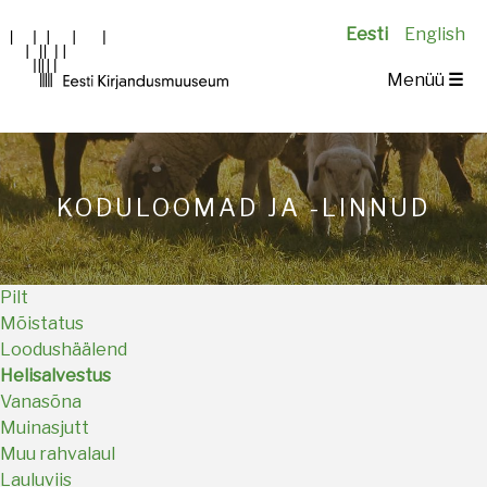
Eesti
English
Main
Menüü
☰
navigation
KODULOOMAD JA -LINNUD
Pilt
Mõistatus
Loodushäälend
Helisalvestus
Vanasõna
Muinasjutt
Muu rahvalaul
Lauluviis