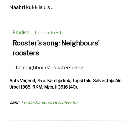
Naabri kukk laulis ...
English
Lõuna-Eesti
Rooster's song: Neighbours'
roosters
The neighbours' roosters sang...
Ants Varjend, 75 a. Kambja khk, Topsi talu. Salvestaja Ain
Urbel 1985. RKM, Mgn. II 3916 (40).
Žanr
Loodushäälend
Helisalvestus