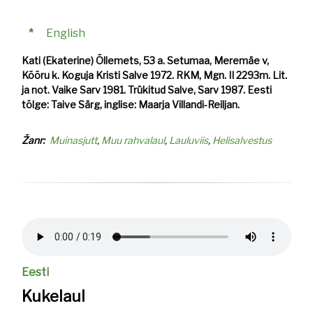
*
English
Kati (Ekaterine) Õllemets, 53 a. Setumaa, Meremäe v,
Kõõru k. Koguja Kristi Salve 1972. RKM, Mgn. II 2293m. Lit.
ja not. Vaike Sarv 1981. Trükitud Salve, Sarv 1987. Eesti
tõlge: Taive Särg, inglise: Maarja Villandi-Reiljan.
Žanr
Muinasjutt
Muu rahvalaul
Lauluviis
Helisalvestus
Helifail
Eesti
Kukelaul