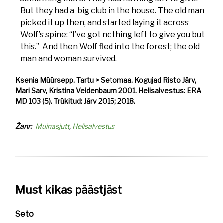
But they had a big club in the house. The old man
picked it up then, and started laying it across
Wolf’s spine: “I’ve got nothing left to give you but
this.” And then Wolf fled into the forest; the old
man and woman survived.
Ksenia Müürsepp. Tartu > Setomaa. Kogujad Risto Järv,
Mari Sarv, Kristina Veidenbaum 2001. Helisalvestus: ERA
MD 103 (5). Trükitud: Järv 2016; 2018.
Žanr
Muinasjutt
Helisalvestus
Must kikas päästjäst
Seto