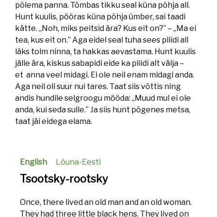
põlema panna. Tõmbas tikku seal küna põhja all.
Hunt kuulis, pööras küna põhja ümber, sai taadi
kätte. „Noh, miks peitsid ära? Kus eit on?” – „Ma ei
tea, kus eit on.” Aga eidel seal tuha sees pliidi all
läks tolm ninna, ta hakkas aevastama. Hunt kuulis
jälle ära, kiskus sabapidi eide ka pliidi alt välja –
et anna veel midagi. Ei ole neil enam midagi anda.
Aga neil oli suur nui tares. Taat siis võttis ning
andis hundile selgroogu mööda: „Muud mul ei ole
anda, kui seda sulle.” Ja siis hunt põgenes metsa,
taat jäi eidega elama.
English
Lõuna-Eesti
Tsootsky-rootsky
Once, there lived an old man and an old woman.
They had three little black hens. They lived on