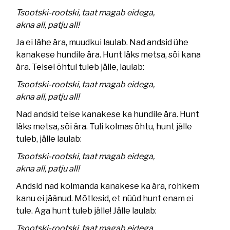
Tsootski-rootski, taat magab eidega,
akna all, patju all!
Ja ei lähe ära, muudkui laulab. Nad andsid ühe
kanakese hundile ära. Hunt läks metsa, sõi kana
ära. Teisel õhtul tuleb jälle, laulab:
Tsootski-rootski, taat magab eidega,
akna all, patju all!
Nad andsid teise kanakese ka hundile ära. Hunt
läks metsa, sõi ära. Tuli kolmas õhtu, hunt jälle
tuleb, jälle laulab:
Tsootski-rootski, taat magab eidega,
akna all, patju all!
Andsid nad kolmanda kanakese ka ära, rohkem
kanu ei jäänud. Mõtlesid, et nüüd hunt enam ei
tule. Aga hunt tuleb jälle! Jälle laulab:
Tsootski-rootski, taat magab eidega,