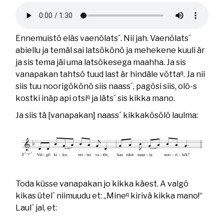
Helifail
Ennemuistõ eläs vaenõlats´. Nii jah. Vaenõlats´
abiellu ja temäl sai latsõkõnõ ja mehekene kuuli är
ja sis tema jäi uma latsõkesega maahha. Ja sis
q
vanapakan tahtsõ tuud last är hindäle võtta
. Ja nii
siis tuu noorigõkõnõ siis naass´, pagõsi siis, olõ-s
q
kostki inäp api otsi
ja läts´ sis kikka mano.
Ja siis tä [vanapakan] naass´ kikkakõsõlõ laulma:
Toda küsse vanapakan jo kikka käest. A valgõ
q
kikas ütel´ niimuudu et: „Mine
kirivä kikka mano!“
Laul´ jal, et: