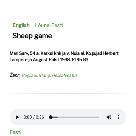
English
Lõuna-Eesti
Sheep game
Mari Sarv, 54 a. Karksi khk ja v, Nuia al. Kogujad Herbert
Tampere ja August Pulst 1938. Pl 95 B3.
Žanr
Regilaul
Mäng
Helisalvestus
Helifail
Eesti