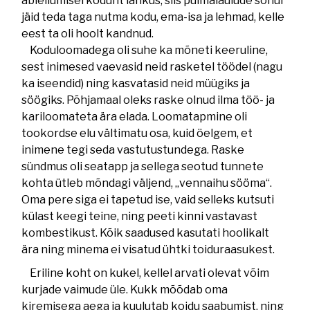
abiellumisel kodunt lahkus, siis pulmalaulude sõnul
jäid teda taga nutma kodu, ema-isa ja lehmad, kelle
eest ta oli hoolt kandnud.
Koduloomadega oli suhe ka mõneti keeruline,
sest inimesed vaevasid neid rasketel töödel (nagu
ka iseendid) ning kasvatasid neid müügiks ja
söögiks. Põhjamaal oleks raske olnud ilma töö- ja
kariloomateta ära elada. Loomatapmine oli
tookordse elu vältimatu osa, kuid öelgem, et
inimene tegi seda vastutustundega. Raske
sündmus oli seatapp ja sellega seotud tunnete
kohta ütleb mõndagi väljend, „vennaihu sööma“.
Oma pere siga ei tapetud ise, vaid selleks kutsuti
külast keegi teine, ning peeti kinni vastavast
kombestikust. Kõik saadused kasutati hoolikalt
ära ning minema ei visatud ühtki toiduraasukest.
Eriline koht on kukel, kellel arvati olevat võim
kurjade vaimude üle. Kukk mõõdab oma
kiremisega aega ja kuulutab koidu saabumist, ning