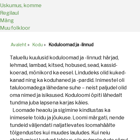
Uskumus, komme
Regilaul
Mäng
Muu folkloor
Avaleht
»
Kodu
»
Koduloomad ja -linnud
Breadcrumb
Taluellu kuulusid koduloomad ja -linnud: härjad,
lehmad, lambad, kitsed, hobused, sead, kassid-
koerad, mõnikord ka eesel. Lindudeks olid kuked-
kanad ning ka koduhaned ja -pardid. Inimestel oli
taluloomadega lähedane suhe – neist paljudel olid
oma nimed ja isiksused. Koduloomi õpiti lähedalt
tundma juba lapsena karjas käies.
Loomade heaolu ja sigimine kindlustas ka
inimesele toidu ja jõukuse. Loomi märgati, nende
tundeid väljendati naljatlevates loomahäälte
tõlgendustes kui muudes lauludes. Kui neiu