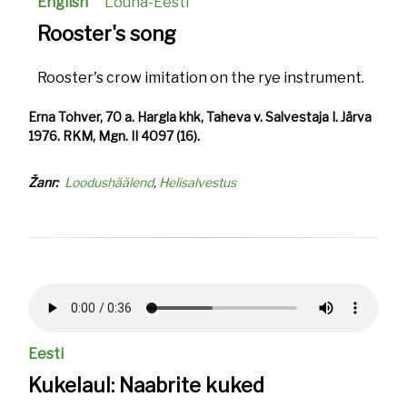
English
Lõuna-Eesti
Rooster's song
Rooster's crow imitation on the rye instrument.
Erna Tohver, 70 a. Hargla khk, Taheva v. Salvestaja I. Järva
1976. RKM, Mgn. II 4097 (16).
Žanr
Loodushäälend
Helisalvestus
Helifail
Eesti
Kukelaul: Naabrite kuked