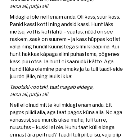
akna all, patju all!
Midagi ei ole neil enam anda. Oli kass, suur kass.
Panid kassi kotti ning andsid kassi. Hunt läks
metsa, võttis koti lahti – vaatas, nüüd on see
raskem, saak on suurem – ja kass hüppas kotist
välja ning hundil küünistega silmi kraapima. Kui
hunt hakkas käpaga silmi puhastama, põgenes
kass puu otsa. Ja hunt ei saanudki kätte. Aga
hundil läks olemine paremaks ja ta tuli taadi-eide
juurde jälle, ning laulis ikka:
Tsootski-rootski, taat magab eidega,
akna all, patju all!
Neil ei olnud mitte kui midagi enam anda. Eit
pages pliidi alla, aga taat pages küna alla. No aga
vanasusi, see murdis ukse maha, tuli tarre,
nuusutas – kuskil ei ole. Kuhu taat küll eidega
ennast ära peitnud? Taadil tuli piibu isu, vaja piip