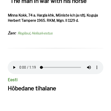
The man in war with his horse
Minna Kokk, 74 a. Hargla khk, Mõniste k/n ja rdtj. Koguja
Herbert Tampere 1965. RKM, Mgn. II 1129 d.
Žanr
Regilaul
Helisalvestus
Helifail
Eesti
Hõbedane tihalane