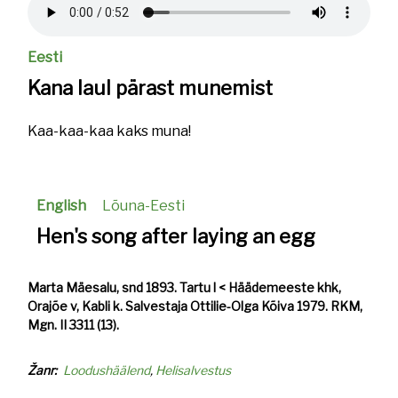
Eesti
Kana laul pärast munemist
Kaa-kaa-kaa kaks muna!
English
Lõuna-Eesti
Hen's song after laying an egg
Marta Mäesalu, snd 1893. Tartu l < Häädemeeste khk,
Orajõe v, Kabli k. Salvestaja Ottilie-Olga Kõiva 1979. RKM,
Mgn. II 3311 (13).
Žanr
Loodushäälend
Helisalvestus