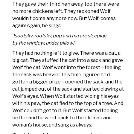
They gave their third hen away, too there were
no more chickens left. They reckoned Wolf
wouldn’t come anymore now. But Wolf comes
again! Again, he sings:
Tsootsky-rootsky, pop and ma are sleeping,
by the window, under pillow!
They had nothing left to give. There was a cat, a
big cat. They stuffed the cat into a sack and gave
Wolf the cat. Wolf went into the forest – feeling
the sack was heavier this time, figured he’d
gotten a bigger prize – opened the sack, and the
cat jumped out of the sack and started clawing at
Wolf’s eyes. When Wolf started wiping his eyes
with his paw, the cat fled to the top of a tree. And
Wolf couldn’t get to it. But Wolf started feeling
better and he went back to the old man and
woman’s house, and sang as always: