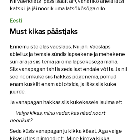
q
Nii vaenõlats´ pässi säält är
, vanatikõ ahela lätsi
katski, ja jäi noorik uma latsõkõsõga ello.
Eesti
Must kikas päästjaks
Ennemuiste elas vaeslaps. Nii jah. Vaeslaps
abiellus ja temale sündis lapsekene ja mehekene
suri ära ja siis tema jäi oma lapsekesega maha.
Siis vanapagan tahtis seda last endale võtta. Ja nii
see noorikuke siis hakkas põgenema, polnud
enam kuskilt enam abi otsida, ja läks siis kuke
juurde.
Ja vanapagan hakkas siis kukekesele laulma et:
Valge kikas, minu vader, kas näed noort
noorikut?
Seda küsis vanapagan ju kikka käest. Aga valge
kikas ütles niimoodi et: „Mine kireva kikka