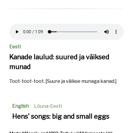
Helifail
Eesti
Kanade laulud: suured ja väiksed
munad
Toot-toot-toot. [Suure ja väikse munaga kanad.]
English
Lõuna-Eesti
Hens' songs: big and small eggs