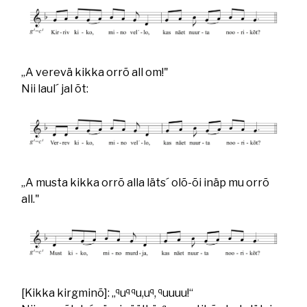
„A verevä kikka orrõ all om!"
Nii laul´ jal õt:
„A musta kikka orrõ alla läts´ olõ-õi inäp mu orrõ
all."
q
q q
q
q
[Kikka kirgminõ]: „
u
u,u
,
uuuu!“