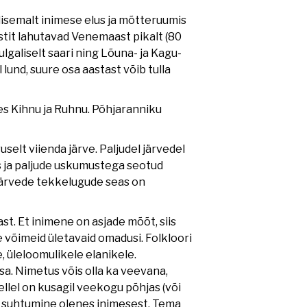
ldisemalt inimese elus ja mõtteruumis
estit lahutavad Venemaast pikalt (80
lgaliselt saari ning Lõuna- ja Kagu-
l lund, suure osa aastast võib tulla
s Kihnu ja Ruhnu. Põhjaranniku
selt viienda järve. Paljudel järvedel
unis ja paljude uskumustega seotud
 Järvede tekkelugude seas on
ast. Et inimene on asjade mõõt, siis
 võimeid ületavaid omadusi. Folkloori
e, üleloomulikele elanikele.
sa. Nimetus võis olla ka veevana,
llel on kusagil veekogu põhjas (või
ma suhtumine olenes inimesest. Tema