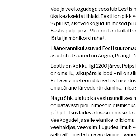
Vee ja veekogudega seostub Eestis hul
üks keskseid stiihiaid. Eestil on pik
% piirist) siseveekogud. Inimesed puu
Eestis palju järvi. Maapind on küllalt s
lörtsi ja mõnikord rahet.
Läänerannikul asuvad Eesti suuremad
asustatud saared on Aegna, Prangli, Na
Eestis on kokku ligi 1200 järve. Peips
on oma ilu, isikupära ja lood – nii on 
Pühajärv, meteoriidikraatrist moodus
omapärane järvede rändamine, mida 
Nagu õhk, ulatub ka vesi usundilises m
eeldatavasti pidi inimesele elamisek
põhjal otsustades oli vesi inimese toi
Veekogudel ja selle elanikel olid oma
veehaldjas, veevaim. Lugudes ilmub v
selle all) oma talumajapidamine. Van