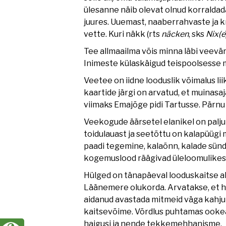
ülesanne näib olevat olnud korraldad
juures. Uuemast, naaberrahvaste ja k
vette. Kuri näkk (rts
näcken
, sks
Nix(e
Tee allmaailma võis minna läbi veevära
Inimeste külaskäigud teispoolsesse m
Veetee on iidne looduslik võimalus li
kaartide järgi on arvatud, et muinasaj
viimaks Emajõge pidi Tartusse. Pärnu
Veekogude äärsetel elanikel on palju
toidulauast ja seetõttu on kalapüügi
paadi tegemine, kalaõnn, kalade sünd
kogemuslood räägivad üleloomulikest 
Hülged on tänapäeval looduskaitse all,
Läänemere olukorda. Arvatakse, et hü
aidanud avastada mitmeid väga kahju
kaitsevõime. Võrdlus puhtamas ooke
haigusi ja nende tekkemehhanisme.