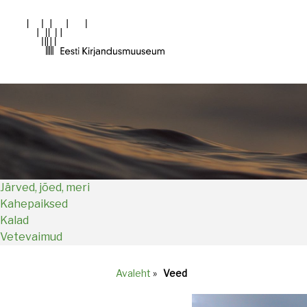
Main
navigation
Järved, jõed, meri
Kahepaiksed
Kalad
Vetevaimud
Avaleht
»
Veed
Breadcrumb