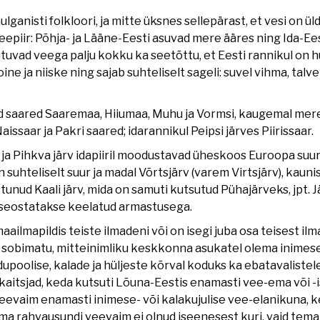
ganisti folkloori, ja mitte üksnes sellepärast, et vesi on ü
k veepiir: Põhja- ja Lääne-Eesti asuvad mere ääres ning Ida-E
tuvad veega palju kokku ka seetõttu, et Eesti rannikul on hu
oine ja niiske ning sajab suhteliselt sageli: suvel vihma, talve
 saared Saaremaa, Hiiumaa, Muhu ja Vormsi, kaugemal mere
issaar ja Pakri saared; idarannikul Peipsi järves Piirissaar.
i ja Pihkva järv idapiiril moodustavad üheskoos Euroopa suuru
siin suhteliselt suur ja madal Võrtsjärv (varem Virtsjärv), ka
tunud Kaali järv, mida on samuti kutsutud Pühajärveks, jpt.
seostatakse keelatud armastusega.
aailmapildis teiste ilmadeni või on isegi juba osa teisest ilm
s sobimatu, mitteinimliku keskkonna asukatel olema inimese
dupoolise, kalade ja hüljeste kõrval koduks ka ebatavalistel
 kaitsjad, keda kutsuti Lõuna-Eestis enamasti vee-ema või -i
eevaim enamasti inimese- või kalakujulise vee-elanikuna, ke
ema rahvausundi veevaim ei olnud iseenesest kuri, vaid te