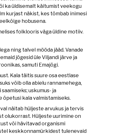
või ka üldisemalt käitumist veekogu
lm kurjast näkist, kes tõmbab inimesi
, eelkõige hobusena.
elises folklooris väga üldine motiiv.
adega ning talvel mööda jääd. Vanade
maid jõgesid üle Viljandi järve ja
roonikas, samuti Emajõgi.
st. Kala täitis suure osa eestlase
isuks võib olla abielu rannamehega,
i saamiseks; uskumus- ja
e õpetusi kala valmistamiseks.
eval näitab hüljeste arvukus ja tervis
t olukorrast. Hüljeste uurimine on
ust või hävitavad organismi
estel keskkonnamürkidest tulenevaid