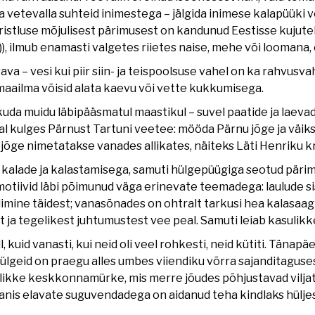
a vetevalla suhteid inimestega – jälgida inimese kalapüüki 
ristluse mõjulisest pärimusest on kandunud Eestisse kujute
)), ilmub enamasti valgetes riietes naise, mehe või loomana
va – vesi kui piir siin- ja teispoolsuse vahel on ka rahvusvah
aailma võisid alata kaevu või vette kukkumisega.
ikuda muidu läbipääsmatul maastikul – suvel paatide ja laev
al kulges Pärnust Tartuni veetee: mööda Pärnu jõge ja väikse
 jõge nimetatakse vanades allikates, näiteks Läti Henriku k
 kalade ja kalastamisega, samuti hülgepüügiga seotud pärimu
 motiivid läbi põimunud väga erinevate teemadega: laulude s
imine täidest; vanasõnades on ohtralt tarkusi hea kalasaag
ja tegelikest juhtumustest vee peal. Samuti leiab kasulikk
 kuid vanasti, kui neid oli veel rohkesti, neid kütiti. Tänapä
lgeid on praegu alles umbes viiendiku võrra sajanditaguses
likke keskkonnamürke, mis merre jõudes põhjustavad viljat
anis elavate suguvendadega on aidanud teha kindlaks hülj