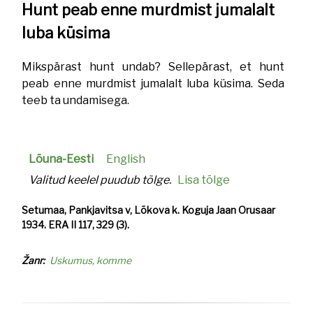
Hunt peab enne murdmist jumalalt
luba küsima
Mikspärast hunt undab? Sellepärast, et hunt
peab enne murdmist jumalalt luba küsima. Seda
teeb ta undamisega.
Lõuna-Eesti
English
Valitud keelel puudub tõlge.
Lisa tõlge
Setumaa, Pankjavitsa v, Lõkova k. Koguja Jaan Orusaar
1934. ERA II 117, 329 (3).
Žanr
Uskumus, komme