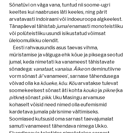
Sõnatüvi on väga vana, tuntud nii soome-ugri
keeltes kui naabruses läti keeles, ning pärit
arvatavasti indoiraani või indoeuroopa algkeelest.
Tänapäeval tähistab
jumal
enamasti monoteistliku
või polüteistliku usundi isikustatud võimsat
üleloomulikku olendit.
Eesti rahvausundis asus taevas vihma,
müristamise ja välguga ehk kõue ja piksega seotud
jumal, keda nimetati ka vanameest tähistavate
sõnadega:
vanataat, vanaisa
.
Äike
on deminutiivne
vorm sõnast
äi
’vanamees’, sarnase tähendusega
võivad olla ka
kõueke
,
kõu
.
Kõu
arvatakse tulevat
soomekeelsest sõnast äti kohta
kouko
ja
pikne
(ka
pitkne
) sõnast
pikk
. Uku Masingu arvamuse
kohaselt võisid need nimed olla eufemismid
kardetava jumala pärisnime vältimiseks.
Soomlased kutsusid oma sarnast taevajumalat
samuti vanameest tähendava nimega Ukko.