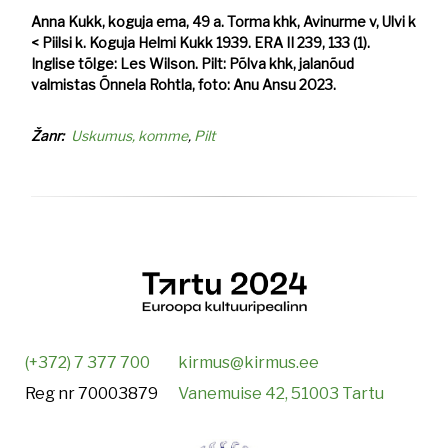
Anna Kukk, koguja ema, 49 a. Torma khk, Avinurme v, Ulvi k
< Piilsi k. Koguja Helmi Kukk 1939. ERA II 239, 133 (1).
Inglise tõlge: Les Wilson. Pilt: Põlva khk, jalanõud
valmistas Õnnela Rohtla, foto: Anu Ansu 2023.
Žanr
Uskumus, komme
Pilt
(+372) 7 377 700
kirmus@kirmus.ee
Reg nr 70003879
Vanemuise 42, 51003 Tartu