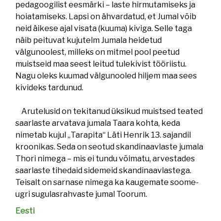
pedagoogilist eesmärki – laste hirmutamiseks ja
hoiatamiseks. Lapsi on ähvardatud, et Jumal võib
neid äikese ajal visata (kuuma) kiviga. Selle taga
näib peituvat kujutelm Jumala heidetud
välgunoolest, milleks on mitmel pool peetud
muistseid maa seest leitud tulekivist tööriistu.
Nagu oleks kuumad välgunooled hiljem maa sees
kivideks tardunud.
Arutelusid on tekitanud üksikud muistsed teated
saarlaste arvatava jumala Taara kohta, keda
nimetab kujul „Tarapita“ Läti Henrik 13. sajandil
kroonikas. Seda on seotud skandinaavlaste jumala
Thori nimega – mis ei tundu võimatu, arvestades
saarlaste tihedaid sidemeid skandinaavlastega.
Teisalt on sarnase nimega ka kaugemate soome-
ugri sugulasrahvaste jumal Toorum.
Eesti