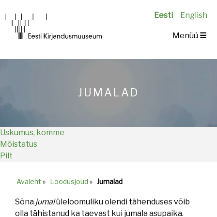
Eesti
English
Main
Menüü
☰
navigation
JUMALAD
Uskumus, komme
Mõistatus
Pilt
Avaleht
»
Loodusjõud
»
Jumalad
Breadcrumb
Sõna
jumal
üleloomuliku olendi tähenduses võib
olla tähistanud ka taevast kui jumala asupaika.