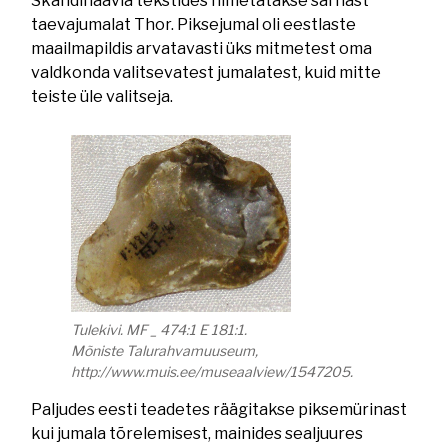
Skandinaavia tekstides nimetatakse sarnast
taevajumalat Thor. Piksejumal oli eestlaste
maailmapildis arvatavasti üks mitmetest oma
valdkonda valitsevatest jumalatest, kuid mitte
teiste üle valitseja.
Tulekivi. MF _ 474:1 E 181:1.
Mõniste Talurahvamuuseum,
http://www.muis.ee/museaalview/1547205.
Paljudes eesti teadetes räägitakse piksemürinast
kui jumala tõrelemisest, mainides sealjuures