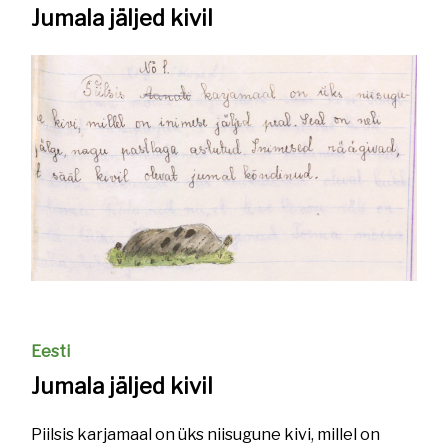
Jumala jäljed kivil
Eesti
Jumala jäljed kivil
Piilsis karjamaal on üks niisugune kivi, millel on