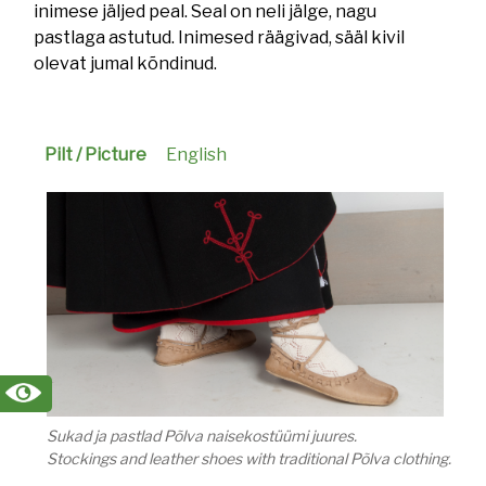
inimese jäljed peal. Seal on neli jälge, nagu
pastlaga astutud. Inimesed räägivad, sääl kivil
olevat jumal kõndinud.
Pilt / Picture
English
Sukad ja pastlad Põlva naisekostüümi juures.
Stockings and leather shoes with traditional Põlva clothing.