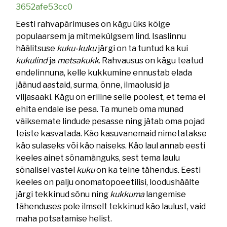
3652afe53cc0
Eesti rahvapärimuses on kägu üks kõige
populaarsem ja mitmekülgsem lind. Isaslinnu
häälitsuse
kuku-kuku
järgi on ta tuntud ka kui
kukulind
ja
metsakukk
. Rahvausus on kägu teatud
endelinnuna, kelle kukkumine ennustab elada
jäänud aastaid, surma, õnne, ilmaolusid ja
viljasaaki. Kägu on eriline selle poolest, et tema ei
ehita endale ise pesa. Ta muneb oma munad
väiksemate lindude pesasse ning jätab oma pojad
teiste kasvatada. Käo kasuvanemaid nimetatakse
käo sulaseks või käo naiseks. Käo laul annab eesti
keeles ainet sõnamänguks, sest tema laulu
sõnalisel vastel
kuku
on ka teine tähendus. Eesti
keeles on palju onomatopoeetilisi, loodushäälte
järgi tekkinud sõnu ning
kukkuma
langemise
tähenduses pole ilmselt tekkinud käo laulust, vaid
maha potsatamise helist.