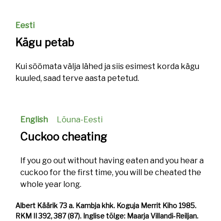
Eesti
Kägu petab
Kui söömata välja lähed ja siis esimest korda kägu
kuuled, saad terve aasta petetud.
English
Lõuna-Eesti
Cuckoo cheating
If you go out without having eaten and you hear a
cuckoo for the first time, you will be cheated the
whole year long.
Albert Käärik 73 a. Kambja khk. Koguja Merrit Kiho 1985.
RKM II 392, 387 (87). Inglise tõlge: Maarja Villandi-Reiljan.