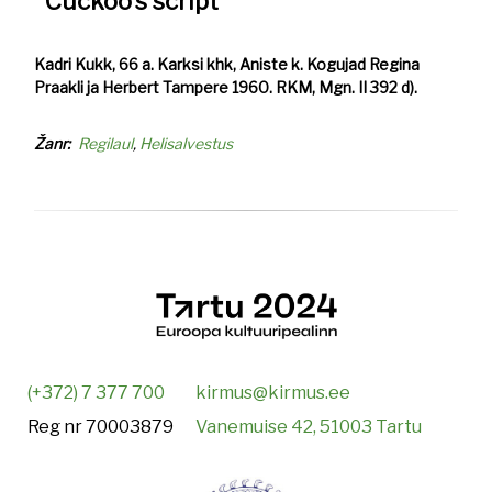
Cuckoo's script
Kadri Kukk, 66 a. Karksi khk, Aniste k. Kogujad Regina
Praakli ja Herbert Tampere 1960. RKM, Mgn. II 392 d).
Žanr
Regilaul
Helisalvestus
(+372) 7 377 700
kirmus@kirmus.ee
Reg nr 70003879
Vanemuise 42, 51003 Tartu