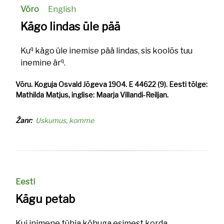
Võro
English
Kägo lindas üle pää
q
Ku
kägo üle inemise pää lindas, sis koolõs tuu
q
inemine är
.
Võru. Koguja Osvald Jõgeva 1904. E 44622 (9). Eesti tõlge:
Mathilda Matjus, inglise: Maarja Villandi-Reiljan.
Žanr
Uskumus, komme
Eesti
Kägu petab
Kui inimene tühja kõhuga esimest korda