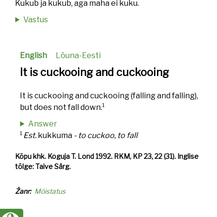
Kukub ja kukub, aga maha ei kuku.
Vastus
English
Lõuna-Eesti
It is cuckooing and cuckooing
It is cuckooing and cuckooing (falling and falling),
1
but does not fall down.
Answer
1
Est.
kukkuma
- to cuckoo, to fall
Kõpu khk. Koguja T. Lond 1992. RKM, KP 23, 22 (31). Inglise
tõlge: Taive Särg.
Žanr
Mõistatus