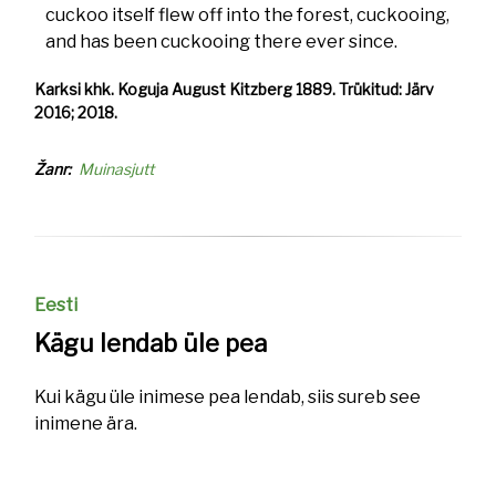
cuckoo itself flew off into the forest, cuckooing,
and has been cuckooing there ever since.
Karksi khk. Koguja August Kitzberg 1889. Trükitud: Järv
2016; 2018.
Žanr
Muinasjutt
Eesti
Kägu lendab üle pea
Kui kägu üle inimese pea lendab, siis sureb see
inimene ära.