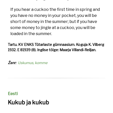
If you hear a cuckoo the first time in spring and
you have no money in your pocket, you will be
short of money in the summer; but if you have
some money to jingle at a cuckoo, you will be
loaded in the summer.
Tartu. KV ENKS Tütarlaste gümnaasium. Koguja K. Vilberg
1932. E 81939 (8). Inglise tõlge: Maarja Villandi-Reiljan.
Žanr
Uskumus, komme
Eesti
Kukub ja kukub