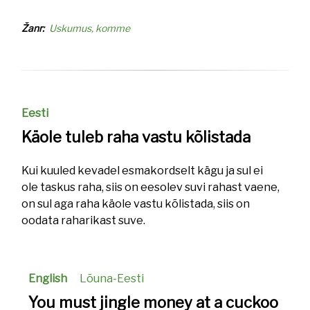
Žanr
Uskumus, komme
Eesti
Käole tuleb raha vastu kõlistada
Kui kuuled kevadel esmakordselt kägu ja sul ei
ole taskus raha, siis on eesolev suvi rahast vaene,
on sul aga raha käole vastu kõlistada, siis on
oodata raharikast suve.
English
Lõuna-Eesti
You must jingle money at a cuckoo