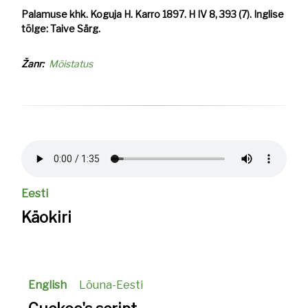
Palamuse khk. Koguja H. Karro 1897. H IV 8, 393 (7). Inglise
tõlge: Taive Särg.
Žanr
Mõistatus
Helifail
Eesti
Käokiri
English
Lõuna-Eesti