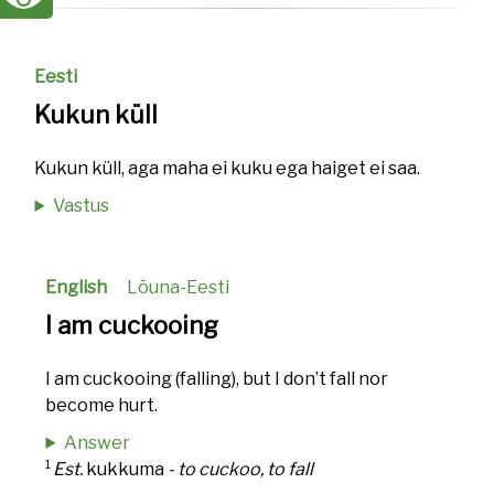
Eesti
Kukun küll
Kukun küll, aga maha ei kuku ega haiget ei saa.
Vastus
English
Lõuna-Eesti
I am cuckooing
I am cuckooing (falling), but I don’t fall nor
become hurt.
Answer
1
Est.
kukkuma
- to cuckoo, to fall