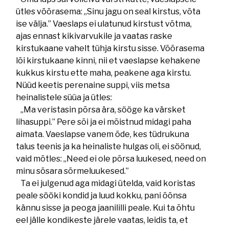
ütles võõrasema: „Sinu jagu on seal kirstus, võta
ise välja.” Vaeslaps ei ulatunud kirstust võtma,
ajas ennast kikivarvukile ja vaatas raske
kirstukaane vahelt tühja kirstu sisse. Võõrasema
lõi kirstukaane kinni, nii et vaeslapse kehakene
kukkus kirstu ette maha, peakene aga kirstu.
Nüüd keetis perenaine suppi, viis metsa
heinalistele süüa ja ütles:
„Ma veristasin põrsa ära, sööge ka värsket
lihasuppi.” Pere sõi ja ei mõistnud midagi paha
aimata. Vaeslapse vanem õde, kes tüdrukuna
talus teenis ja ka heinaliste hulgas oli, ei söönud,
vaid mõtles: „Need ei ole põrsa luukesed, need on
minu sõsara sõrmeluukesed.”
Ta ei julgenud aga midagi ütelda, vaid koristas
peale sööki kondid ja luud kokku, pani õõnsa
kännu sisse ja peoga jaanililli peale. Kui ta õhtu
eel jälle kondikeste järele vaatas, leidis ta, et