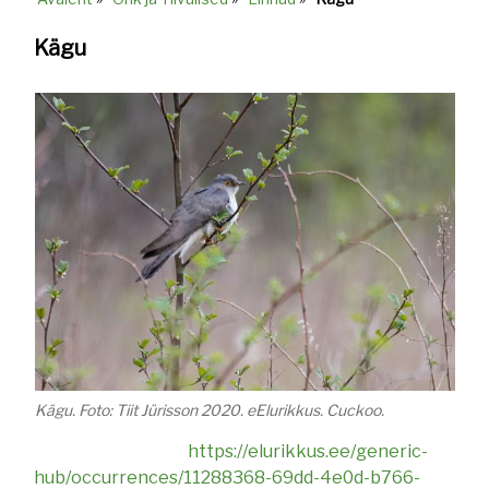
Breadcrumb
Kägu
Kägu. Foto: Tiit Jürisson 2020. eElurikkus. Cuckoo.
https://elurikkus.ee/generic-
hub/occurrences/11288368-69dd-4e0d-b766-