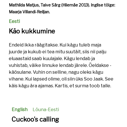
Mathilda Matjus, Taive Särg (Hiiemäe 2013).
Inglise tõlge:
Maarja Villandi-Reiljan.
Eesti
Käo kukkumine
Endeid ikka räägitakse. Kui kägu tuleb maja
juurde ja kukub ei tea mitu suutäit, siis nii palju
eluaastaid saab kuulajale. Kägu lendab ja
vuhistab, väike linnuke lendab järele. Öeldakse -
käösulane. Vuhin on selline, nagu oleks kägu
vihane. Kui lapsed olime, oli siin üks Soo Jaak. See
käis kägu ära ajamas. Kartis, et surma toob talle.
English
Lõuna-Eesti
Cuckoo’s calling