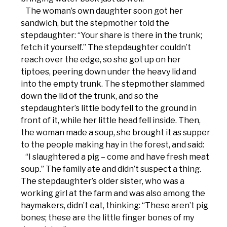
The woman’s own daughter soon got her
sandwich, but the stepmother told the
stepdaughter: “Your share is there in the trunk;
fetch it yourself.” The stepdaughter couldn’t
reach over the edge, so she got up on her
tiptoes, peering down under the heavy lid and
into the empty trunk. The stepmother slammed
down the lid of the trunk, and so the
stepdaughter’s little body fell to the ground in
front of it, while her little head fell inside. Then,
the woman made a soup, she brought it as supper
to the people making hay in the forest, and said:
“I slaughtered a pig – come and have fresh meat
soup.” The family ate and didn’t suspect a thing.
The stepdaughter’s older sister, who was a
working girl at the farm and was also among the
haymakers, didn’t eat, thinking: “These aren’t pig
bones; these are the little finger bones of my