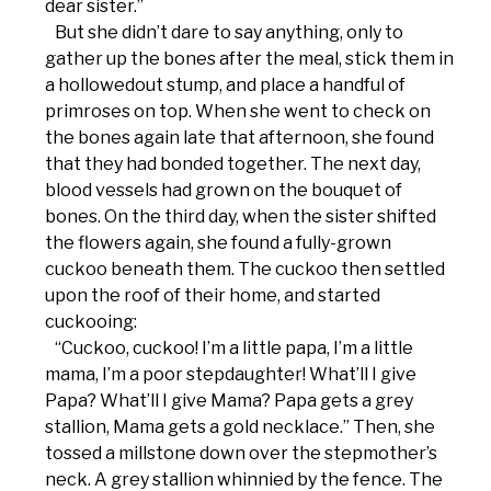
dear sister.”
But she didn’t dare to say anything, only to
gather up the bones after the meal, stick them in
a hollowedout stump, and place a handful of
primroses on top. When she went to check on
the bones again late that afternoon, she found
that they had bonded together. The next day,
blood vessels had grown on the bouquet of
bones. On the third day, when the sister shifted
the flowers again, she found a fully-grown
cuckoo beneath them. The cuckoo then settled
upon the roof of their home, and started
cuckooing:
“Cuckoo, cuckoo! I’m a little papa, I’m a little
mama, I’m a poor stepdaughter! What’ll I give
Papa? What’ll I give Mama? Papa gets a grey
stallion, Mama gets a gold necklace.” Then, she
tossed a millstone down over the stepmother’s
neck. A grey stallion whinnied by the fence. The