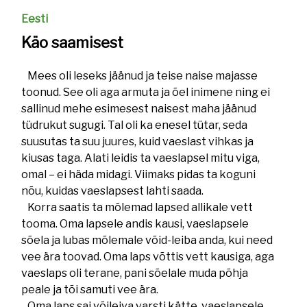
Eesti
Käo saamisest
Mees oli leseks jäänud ja teise naise majasse
toonud. See oli aga armuta ja õel inimene ning ei
sallinud mehe esimesest naisest maha jäänud
tüdrukut sugugi. Tal oli ka enesel tütar, seda
suusutas ta suu juures, kuid vaeslast vihkas ja
kiusas taga. Alati leidis ta vaeslapsel mitu viga,
omal – ei häda midagi. Viimaks pidas ta koguni
nõu, kuidas vaeslapsest lahti saada.
Korra saatis ta mõlemad lapsed allikale vett
tooma. Oma lapsele andis kausi, vaeslapsele
sõela ja lubas mõlemale võid-leiba anda, kui need
vee ära toovad. Oma laps võttis vett kausiga, aga
vaeslaps oli terane, pani sõelale muda põhja
peale ja tõi samuti vee ära.
Oma laps sai võileiva varsti kätte, vaeslapsele