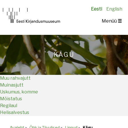
Eesti
English
Main
Menüü
☰
navigation
KÄGU
Muu rahvajutt
Muinasjutt
Uskumus, komme
Mõistatus
Regilaul
Helisalvestus
Avaleht
»
Õhk ja Tiivulised
»
Linnud
»
Kägu