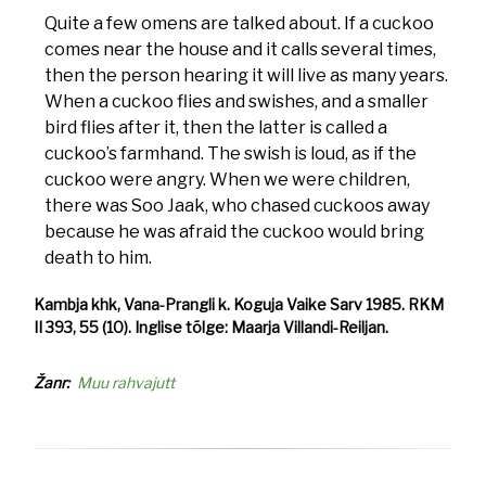
Quite a few omens are talked about. If a cuckoo
comes near the house and it calls several times,
then the person hearing it will live as many years.
When a cuckoo flies and swishes, and a smaller
bird flies after it, then the latter is called a
cuckoo’s farmhand. The swish is loud, as if the
cuckoo were angry. When we were children,
there was Soo Jaak, who chased cuckoos away
because he was afraid the cuckoo would bring
death to him.
Kambja khk, Vana-Prangli k. Koguja Vaike Sarv 1985. RKM
II 393, 55 (10). Inglise tõlge: Maarja Villandi-Reiljan.
Žanr
Muu rahvajutt