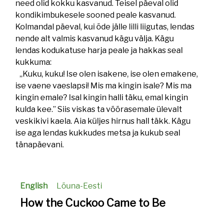
need olid kokku kasvanud. Teisel päeval olid
kondikimbukesele sooned peale kasvanud.
Kolmandal päeval, kui õde jälle lilli liigutas, lendas
nende alt valmis kasvanud kägu välja. Kägu
lendas kodukatuse harja peale ja hakkas seal
kukkuma:
„Kuku, kuku! Ise olen isakene, ise olen emakene,
ise vaene vaeslapsi! Mis ma kingin isale? Mis ma
kingin emale? Isal kingin halli täku, emal kingin
kulda kee.” Siis viskas ta võõrasemale ülevalt
veskikivi kaela. Aia küljes hirnus hall täkk. Kägu
ise aga lendas kukkudes metsa ja kukub seal
tänapäevani.
English
Lõuna-Eesti
How the Cuckoo Came to Be