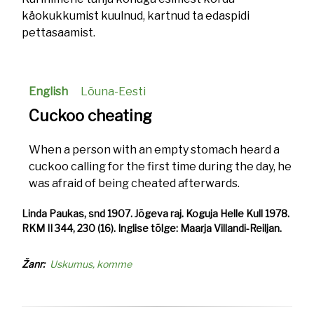
käokukkumist kuulnud, kartnud ta edaspidi
pettasaamist.
English
Lõuna-Eesti
Cuckoo cheating
When a person with an empty stomach heard a
cuckoo calling for the first time during the day, he
was afraid of being cheated afterwards.
Linda Paukas, snd 1907. Jõgeva raj. Koguja Helle Kull 1978.
RKM II 344, 230 (16). Inglise tõlge: Maarja Villandi-Reiljan.
Žanr
Uskumus, komme