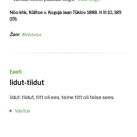
Nõo khk, Külitse v. Koguja Jaan Tüklov 1888. H III 10, 189
(19).
Žanr
Mõistatus
Eesti
Iidut-tiidut
Iidut-tiidut, titt oli ees, teine titt oli teise sees.
Vastus