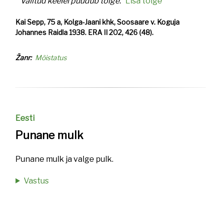
Valitud keelel puudub tõlge.
Lisa tõlge
Kai Sepp, 75 a, Kolga-Jaani khk, Soosaare v. Koguja
Johannes Raidla 1938. ERA II 202, 426 (48).
Žanr
Mõistatus
Eesti
Punane mulk
Punane mulk ja valge pulk.
Vastus