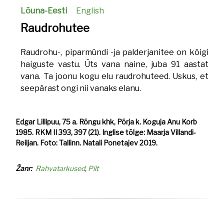
Lõuna-Eesti
English
Raudrohutee
Raudrohu-, piparmündi -ja palderjanitee on kõigi
haiguste vastu. Üts vana naine, juba 91 aastat
vana. Ta joonu kogu elu raudrohuteed. Uskus, et
seepärast ongi nii vanaks elanu.
Edgar Lillipuu, 75 a. Rõngu khk, Põrja k. Koguja Anu Korb
1985. RKM II 393, 397 (21). Inglise tõlge: Maarja Villandi-
Reiljan. Foto: Tallinn. Natali Ponetajev 2019.
Žanr
Rahvatarkused
Pilt