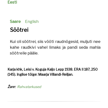
Eesti
Saare
English
Söötrei
Kui oli söötrei, siis võõti raudnõgesid, muljuti nee
kahe raudkivi vahel limaks ja pandi seda mahla
söötreile pääle.
Karja khk, Leisi v. Koguja Kaljo Lepp 1938. ERA II 187, 250
(145). Inglise tõlge: Maarja Villandi-Reiljan.
Žanr
Rahvatarkused