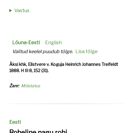
Vastus
Lõuna-Eesti
English
Valitud keelel puudub tõlge.
Lisa tõlge
Äksi khk, Elistvere v. Koguja Heinrich Johannes Treifeldt
1888. H III 8, 152 (31).
Žanr
Mõistatus
Eesti
Roheline nagu rohi