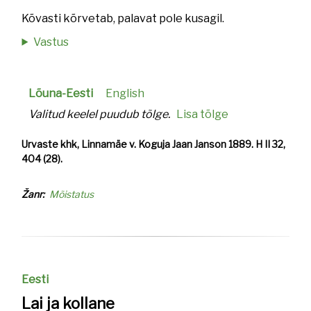
Kõvasti kõrvetab, palavat pole kusagil.
Vastus
Lõuna-Eesti
English
Valitud keelel puudub tõlge.
Lisa tõlge
Urvaste khk, Linnamäe v. Koguja Jaan Janson 1889. H II 32,
404 (28).
Žanr
Mõistatus
Eesti
Lai ja kollane