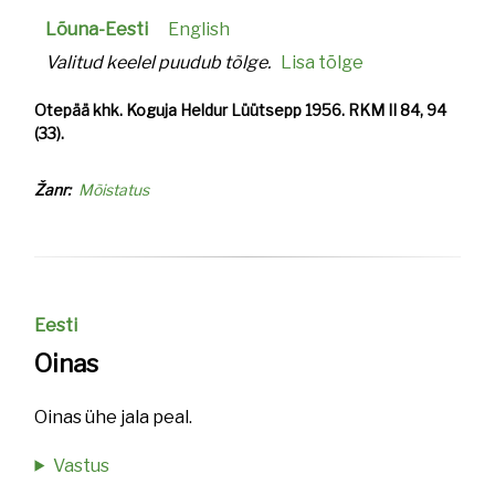
Lõuna-Eesti
English
Valitud keelel puudub tõlge.
Lisa tõlge
Otepää khk. Koguja Heldur Lüütsepp 1956. RKM II 84, 94
(33).
Žanr
Mõistatus
Eesti
Oinas
Oinas ühe jala peal.
Vastus