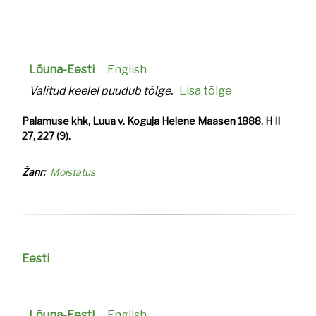
Lõuna-Eesti
English
Valitud keelel puudub tõlge.
Lisa tõlge
Palamuse khk, Luua v. Koguja Helene Maasen 1888. H II
27, 227 (9).
Žanr
Mõistatus
Eesti
Lõuna-Eesti
English