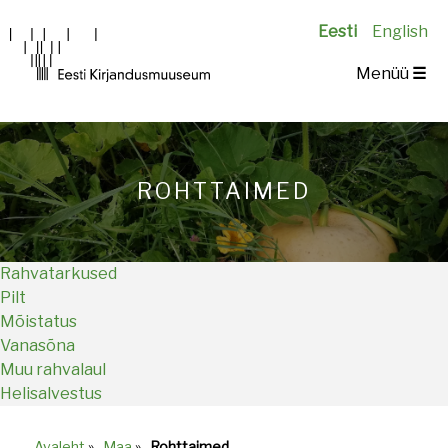
Eesti
English
Main
Menüü
☰
navigation
ROHTTAIMED
Rahvatarkused
Pilt
Mõistatus
Vanasõna
Muu rahvalaul
Helisalvestus
Avaleht
»
Maa
»
Rohttaimed