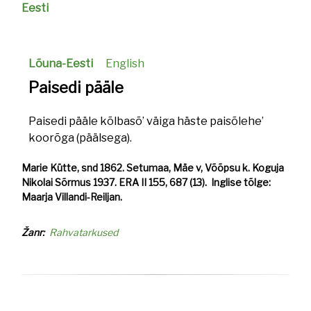
Eesti
Lõuna-Eesti
English
Paisedi pääle
Paisedi pääle kõlbasõ’ väiga häste paisõlehe’
koorõga (päälsega).
Marie Kütte, snd 1862. Setumaa, Mäe v, Võõpsu k. Koguja
Nikolai Sõrmus 1937. ERA II 155, 687 (13). Inglise tõlge:
Maarja Villandi-Reiljan.
Žanr
Rahvatarkused