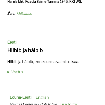
Hargla khk. Koguja Salme Tanning 1945. KKI WS.
Žanr
Mõistatus
Eesti
Hilbib ja hälbib
Hilbib ja hälbib, enne surma valmis ei saa.
Vastus
Lõuna-Eesti
English
Valitud keelel puudub tõlge.
Lisa tõlge