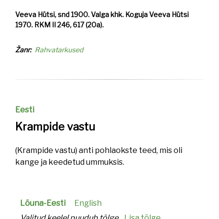
Veeva Hütsi, snd 1900. Valga khk. Koguja Veeva Hütsi
1970. RKM II 246, 617 (20a).
Žanr
Rahvatarkused
Eesti
Krampide vastu
(Krampide vastu) anti pohlaokste teed, mis oli
kange ja keedetud ummuksis.
Lõuna-Eesti
English
Valitud keelel puudub tõlge.
Lisa tõlge