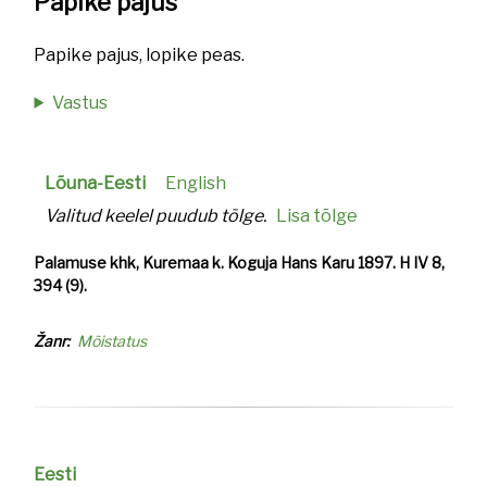
Papike pajus
Papike pajus, lopike peas.
Vastus
Lõuna-Eesti
English
Valitud keelel puudub tõlge.
Lisa tõlge
Palamuse khk, Kuremaa k. Koguja Hans Karu 1897. H IV 8,
394 (9).
Žanr
Mõistatus
Eesti