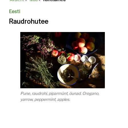
Breadcrumb
Eesti
Raudrohutee
Pune, raudrohi, piparmünt, õunad. Oregano,
yarrow, peppermint, apples.