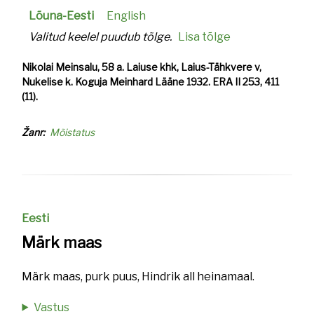
Lõuna-Eesti
English
Valitud keelel puudub tõlge.
Lisa tõlge
Nikolai Meinsalu, 58 a. Laiuse khk, Laius-Tähkvere v,
Nukelise k. Koguja Meinhard Lääne 1932. ERA II 253, 411
(11).
Žanr
Mõistatus
Eesti
Märk maas
Märk maas, purk puus, Hindrik all heinamaal.
Vastus