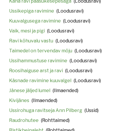
Kana ravi pääsukesepesaga
(Loodusravi)
Ussikepiga ravimine
(Loodusravi)
Kuuvalgusega ravimine
(Loodusravi)
Vaik, mesi ja pigi
(Loodusravi)
Ravi kõhuvalu vastu
(Loodusravi)
Taimedel on tervendav mõju
(Loodusravi)
Ussihammustuse ravimine
(Loodusravi)
Roosihaiguse arst ja ravi
(Loodusravi)
Käsnade ravimine kuuvalgel
(Loodusravi)
Jänese jäljed lumel
(Ilmaended)
Kivijänes
(Ilmaended)
Ussirohuga ravitseja Ann Pilberg
(Ussid)
Raudrohutee
(Rohttaimed)
Ristikheinaleht
(Rohttaimed)