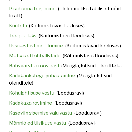
Pisuhänna tegemine
(Üleloomulikud abilised: nõid,
kratt)
Kuutõbi
(Käitumistavad looduses)
Tee pooleks
(Käitumistavad looduses)
Ussikestast möödumine
(Käitumistavad looduses)
Metsas ei tohi vilistada
(Käitumistavad looduses)
Rahvaarst ja roosi ravi
(Maagia, loitsud: olenditele)
Kadakaokstega puhastamine
(Maagia, loitsud:
olenditele)
Kõhulahtisuse vastu
(Loodusravi)
Kadakaga ravimine
(Loodusravi)
Kaseviin sisemise valu vastu
(Loodusravi)
Männiõied tiisikuse vastu
(Loodusravi)