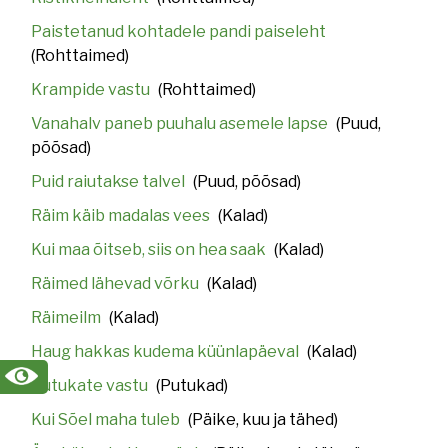
Paistetanud kohtadele pandi paiseleht
(Rohttaimed)
Krampide vastu
(Rohttaimed)
Vanahalv paneb puuhalu asemele lapse
(Puud,
põõsad)
Puid raiutakse talvel
(Puud, põõsad)
Räim käib madalas vees
(Kalad)
Kui maa õitseb, siis on hea saak
(Kalad)
Räimed lähevad võrku
(Kalad)
Räimeilm
(Kalad)
Haug hakkas kudema küünlapäeval
(Kalad)
Putukate vastu
(Putukad)
Kui Sõel maha tuleb
(Päike, kuu ja tähed)