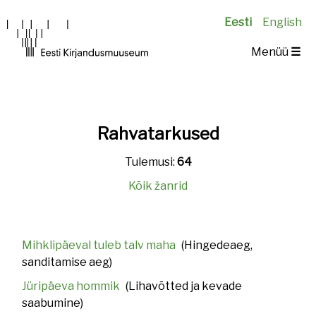
Eesti
English
Main
Menüü
☰
navigation
Rahvatarkused
Tulemusi:
64
Kõik žanrid
Mihklipäeval tuleb talv maha
(Hingedeaeg,
sanditamise aeg)
Jüripäeva hommik
(Lihavõtted ja kevade
saabumine)