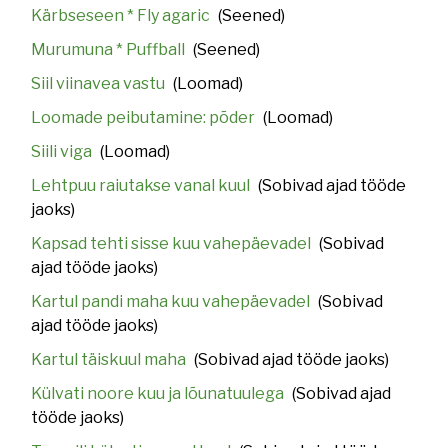
Kärbseseen * Fly agaric
(Seened)
Murumuna * Puffball
(Seened)
Siil viinavea vastu
(Loomad)
Loomade peibutamine: põder
(Loomad)
Siili viga
(Loomad)
Lehtpuu raiutakse vanal kuul
(Sobivad ajad tööde
jaoks)
Kapsad tehti sisse kuu vahepäevadel
(Sobivad
ajad tööde jaoks)
Kartul pandi maha kuu vahepäevadel
(Sobivad
ajad tööde jaoks)
Kartul täiskuul maha
(Sobivad ajad tööde jaoks)
Külvati noore kuu ja lõunatuulega
(Sobivad ajad
tööde jaoks)