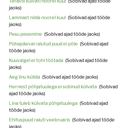
Teravili külvati noorel kuul
(Sobivad ajad tööde
jaoks)
Lammast niida noorel kuul
(Sobivad ajad tööde
jaoks)
Pesu pesemine
(Sobivad ajad tööde jaoks)
Pühapäeval raiutud puud ei põle
(Sobivad ajad
tööde jaoks)
Kuuvalgel ei tohi töötada
(Sobivad ajad tööde
jaoks)
Aeg linu külida
(Sobivad ajad tööde jaoks)
Hernest põhjatuulega ei sobinud külvata
(Sobivad
ajad tööde jaoks)
Lina tuleb külvata põhjatuulega
(Sobivad ajad
tööde jaoks)
Ehituspuud raiuti veebruaris
(Sobivad ajad tööde
jaoks)