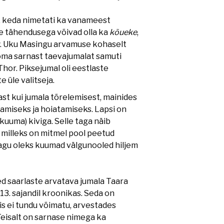
l, keda nimetati ka vanameest
e tähendusega võivad olla ka
kõueke
,
k
. Uku Masingu arvamuse kohaselt
 oma sarnast taevajumalat samuti
or. Piksejumal oli eestlaste
 üle valitseja.
st kui jumala tõrelemisest, mainides
tamiseks ja hoiatamiseks. Lapsi on
(kuuma) kiviga. Selle taga näib
 milleks on mitmel pool peetud
 Nagu oleks kuumad välgunooled hiljem
d saarlaste arvatava jumala Taara
13. sajandil kroonikas. Seda on
s ei tundu võimatu, arvestades
Teisalt on sarnase nimega ka