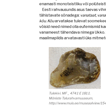
enamasti monoteistliku või polüteistl
Eesti rahvausundis asus taevas vihm
tähistavate sõnadega:
vanataat, vana
kõu
.
Kõu
arvatakse tulevat soomekee
võisid need nimed olla eufemismid k
vanameest tähendava nimega Ukko. Sk
maailmapildis arvatavasti üks mitmete
Tulekivi. MF _ 474:1 E 181:1.
Mõniste Talurahvamuuseum,
http://www.muis.ee/museaalview/15