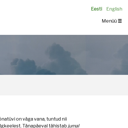
Eesti
English
Menüü
☰
õnatüvi on väga vana, tuntud nii
 algkeelest. Tänapäeval tähistab
jumal