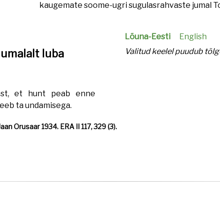
kaugemate soome-ugri sugulasrahvaste jumal T
Lõuna-Eesti
English
Valitud keelel puudub tõlg
umalalt luba
ast, et hunt peab enne
 teeb ta undamisega.
an Orusaar 1934. ERA II 117, 329 (3).