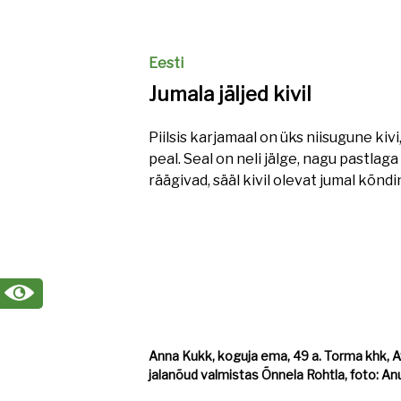
Eesti
Jumala jäljed kivil
Piilsis karjamaal on üks niisugune kivi,
peal. Seal on neli jälge, nagu pastlag
räägivad, sääl kivil olevat jumal kõndi
Anna Kukk, koguja ema, 49 a. Torma khk, Avin
jalanõud valmistas Õnnela Rohtla, foto: A