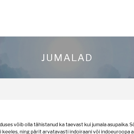
JUMALAD
uses võib olla tähistanud ka taevast kui jumala asupaika. S
i keeles, ning pärit arvatavasti indoiraani või indoeuroopa