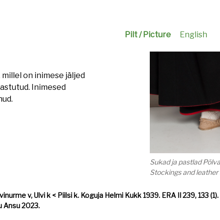
Pilt / Picture
English
 millel on inimese jäljed
a astutud. Inimesed
nud.
Sukad ja pastlad Põlv
Stockings and leather 
urme v, Ulvi k < Piilsi k. Koguja Helmi Kukk 1939. ERA II 239, 133 (1). 
nu Ansu 2023.