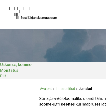
Main
navigation
Uskumus, komme
Mõistatus
Pilt
Avaleht
»
Loodusjõud
»
Jumalad
Breadcrumb
Sõna
jumal
üleloomuliku olendi tähend
soome-ugri keeltes kui naabruses lät