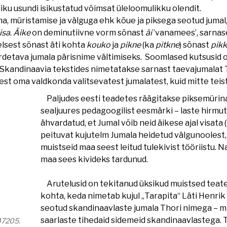
iku usundi isikustatud võimsat üleloomulikku olendit.
a, müristamise ja välguga ehk kõue ja piksega seotud juma
isa
.
Äike
on deminutiivne vorm sõnast
äi
’vanamees’, sarnas
lsest sõnast äti kohta
kouko
ja
pikne
(ka
pitkne
) sõnast
pik
ardetava jumala pärisnime vältimiseks. Soomlased kutsusid
andinaavia tekstides nimetatakse sarnast taevajumalat Th
st oma valdkonda valitsevatest jumalatest, kuid mitte teiste
Paljudes eesti teadetes räägitakse piksemürina
sealjuures pedagoogilist eesmärki – laste hirmu
ähvardatud, et Jumal võib neid äikese ajal visata 
peituvat kujutelm Jumala heidetud välgunoolest,
muistseid maa seest leitud tulekivist tööriistu.
maa sees kivideks tardunud.
Arutelusid on tekitanud üksikud muistsed teate
kohta, keda nimetab kujul „Tarapita“ Läti Henrik 
seotud skandinaavlaste jumala Thori nimega – mi
saarlaste tihedaid sidemeid skandinaavlastega. 
47205.