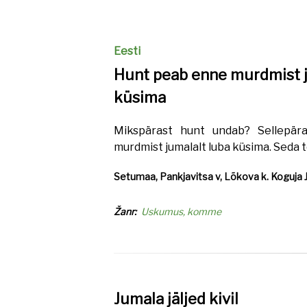
Eesti
Hunt peab enne murdmist j
küsima
Mikspärast hunt undab? Sellepär
murdmist jumalalt luba küsima. Seda
Setumaa, Pankjavitsa v, Lõkova k. Koguja Ja
Žanr
Uskumus, komme
Jumala jäljed kivil