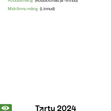
Hobusemäng
(Koduloomad ja -linnud)
Midrilinnu mäng
(Linnud)