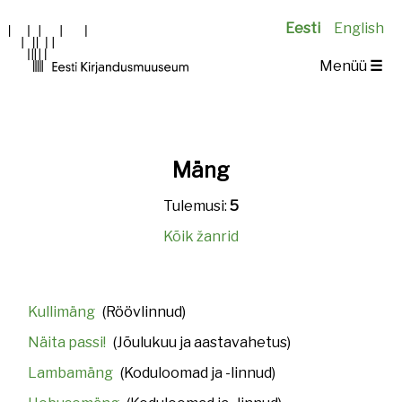
Eesti
English
Main
Menüü
☰
navigation
Mäng
Tulemusi:
5
Kõik žanrid
Kullimäng
(Röövlinnud)
Näita passi!
(Jõulukuu ja aastavahetus)
Lambamäng
(Koduloomad ja -linnud)