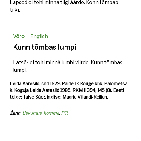
Lapsed ei tohi minna tiigi äärde. Konn tõmbab
tiiki.
Võro
English
Kunn tõmbas lumpi
q
Latsõ
ei tohi minnä lumbi viirde. Kunn tõmbas
lumpi.
Leida Aaresild, snd 1929. Paide l < Rõuge khk, Palometsa
k. Koguja Leida Aaresild 1985. RKM II 394, 145 (8). Eesti
tõlge: Taive Särg, inglise: Maarja Villandi-Reiljan.
Žanr
Uskumus, komme
Pilt