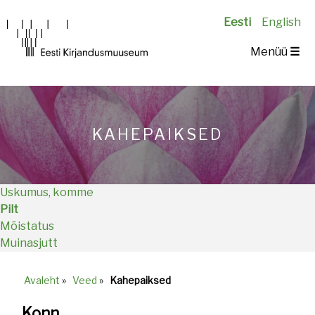
Eesti
English
Main
Menüü
☰
navigation
KAHEPAIKSED
Uskumus, komme
Pilt
Mõistatus
Muinasjutt
Avaleht
»
Veed
»
Kahepaiksed
Breadcrumb
Konn