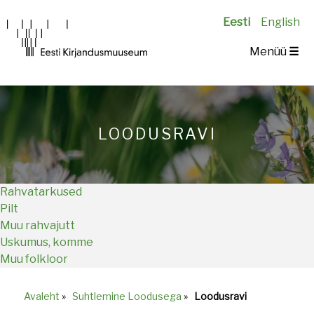
Eesti
English
Main
Menüü
☰
navigation
LOODUSRAVI
Rahvatarkused
Pilt
Muu rahvajutt
Uskumus, komme
Muu folkloor
Avaleht
»
Suhtlemine Loodusega
»
Loodusravi
Breadcrumb