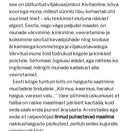
see on üldtuntud viljakussümbol. Kivitaoline, kõva
koorega muna, millest sünnib tibu, kehastab üht
suurimat imet – elu tekkimist elutuna näivast
algest. Eestis, nagu väga paljudel maadel, on
munade värvimine, kinkimine, veeretamine ja
koksimine seotud kevadpühade ning looduse
ärkamisega kommetega ja viljakustavadega.
Värvitud mune tõid tüdrukud kiigele ja kinkisid
poistele. Setomaal, õigeusu aladel, aga näiteks ka
Inglismaal, mängiti munade kallakust alla
veeretamist.
Eesti kõige tuntum loits on haiguste saatmine
mustadele lindudele: „Kiirmus, kaarmus, harakul
haigus, varesel valu…“. Idee põhineb uskumusel, et
halba on raske maailmast päriselt kaotada, kuid
seda saab enda juurest ära saata. Arvestades aga
seda, et raipesööjad
linnud puhastavad maailma
nakkushaiguste pisikutest, peitub selles kujundis
omamoodi tõde.