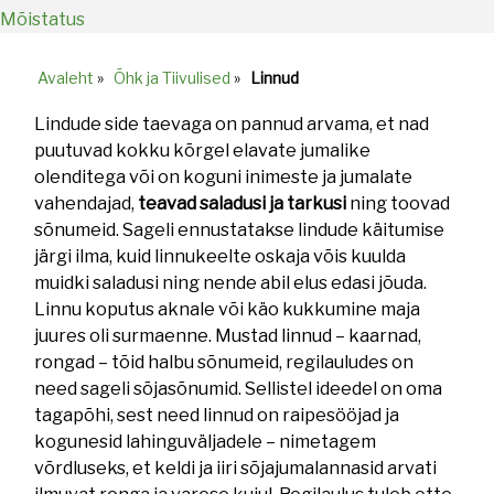
Mõistatus
Avaleht
»
Õhk ja Tiivulised
»
Linnud
Breadcrumb
Lindude side taevaga on pannud arvama, et nad
puutuvad kokku kõrgel elavate jumalike
olenditega või on koguni inimeste ja jumalate
vahendajad,
teavad saladusi ja tarkusi
ning toovad
sõnumeid. Sageli ennustatakse lindude käitumise
järgi ilma, kuid linnukeelte oskaja võis kuulda
muidki saladusi ning nende abil elus edasi jõuda.
Linnu koputus aknale või käo kukkumine maja
juures oli surmaenne. Mustad linnud – kaarnad,
rongad – tõid halbu sõnumeid, regilauludes on
need sageli sõjasõnumid. Sellistel ideedel on oma
tagapõhi, sest need linnud on raipesööjad ja
kogunesid lahinguväljadele – nimetagem
võrdluseks, et keldi ja iiri sõjajumalannasid arvati