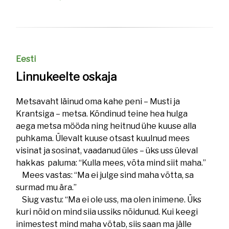
Eesti
Linnukeelte oskaja
Metsavaht läinud oma kahe peni – Musti ja
Krantsiga – metsa. Kõndinud teine hea hulga
aega metsa mööda ning heitnud ühe kuuse alla
puhkama. Ülevalt kuuse otsast kuulnud mees
visinat ja sosinat, vaadanud üles – üks uss üleval
hakkas paluma: “Kulla mees, võta mind siit maha.”
Mees vastas: “Ma ei julge sind maha võtta, sa
surmad mu ära.”
Siug vastu: “Ma ei ole uss, ma olen inimene. Üks
kuri nõid on mind siia ussiks nõidunud. Kui keegi
inimestest mind maha võtab, siis saan ma jälle