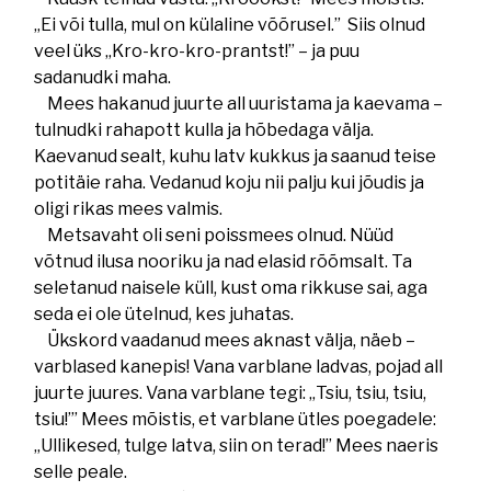
„Ei või tulla, mul on külaline võõrusel.” Siis olnud
veel üks „Kro-kro-kro-prantst!” – ja puu
sadanudki maha.
Mees hakanud juurte all uuristama ja kaevama –
tulnudki rahapott kulla ja hõbedaga välja.
Kaevanud sealt, kuhu latv kukkus ja saanud teise
potitäie raha. Vedanud koju nii palju kui jõudis ja
oligi rikas mees valmis.
Metsavaht oli seni poissmees olnud. Nüüd
võtnud ilusa nooriku ja nad elasid rõõmsalt. Ta
seletanud naisele küll, kust oma rikkuse sai, aga
seda ei ole ütelnud, kes juhatas.
Ükskord vaadanud mees aknast välja, näeb –
varblased kanepis! Vana varblane ladvas, pojad all
juurte juures. Vana varblane tegi: „Tsiu, tsiu, tsiu,
tsiu!”’ Mees mõistis, et varblane ütles poegadele:
„Ullikesed, tulge latva, siin on terad!” Mees naeris
selle peale.