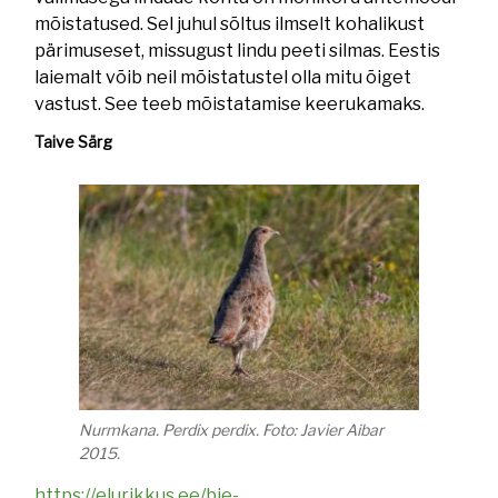
mõistatused. Sel juhul sõltus ilmselt kohalikust
pärimuseset, missugust lindu peeti silmas. Eestis
laiemalt võib neil mõistatustel olla mitu õiget
vastust. See teeb mõistatamise keerukamaks.
Taive Särg
Nurmkana. Perdix perdix. Foto: Javier Aibar
2015.
https://elurikkus.ee/bie-