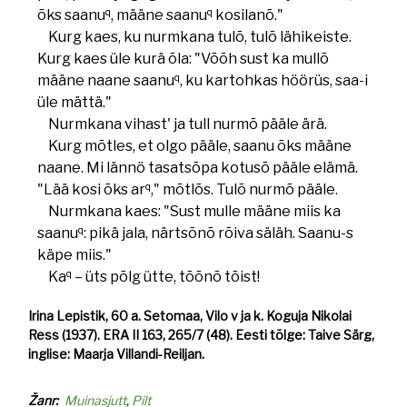
q
q
õks saanu
, määne saanu
kosilanõ."
Kurg kaes, ku nurmkana tulõ, tulõ lähikeiste.
Kurg kaes üle kurä õla: "Võõh sust ka mullõ
q
määne naane saanu
, ku kartohkas höörüs, saa-i
üle mättä."
Nurmkana vihast' ja tull nurmõ pääle ärä.
Kurg mõtles, et olgo pääle, saanu õks määne
naane. Mi lännö tasatsõpa kotusõ pääle elämä.
q
"Lää kosi õks ar
," mõtlõs. Tulõ nurmõ pääle.
Nurmkana kaes: "Sust mulle määne miis ka
q
saanu
: pikä jala, närtsõnõ rõiva säläh. Saanu-s
käpe miis."
q
Ka
– üts põlg ütte, tõõnõ tõist!
Irina Lepistik, 60 a. Setomaa, Vilo v ja k. Koguja Nikolai
Ress (1937). ERA II 163, 265/7 (48). Eesti tõlge: Taive Särg,
inglise: Maarja Villandi-Reiljan.
Žanr
Muinasjutt
Pilt