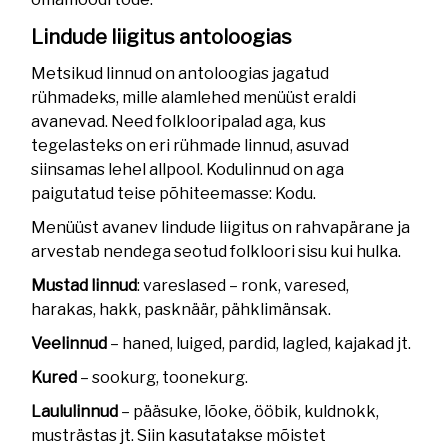
Lindude liigitus antoloogias
Metsikud linnud on antoloogias jagatud
rühmadeks, mille alamlehed menüüst eraldi
avanevad. Need folklooripalad aga, kus
tegelasteks on eri rühmade linnud, asuvad
siinsamas lehel allpool. Kodulinnud on aga
paigutatud teise põhiteemasse: Kodu.
Menüüst avanev lindude liigitus on rahvapärane ja
arvestab nendega seotud folkloori sisu kui hulka.
Mustad linnud
: vareslased – ronk, varesed,
harakas, hakk, pasknäär, pähklimänsak.
Veelinnud
– haned, luiged, pardid, lagled, kajakad jt.
Kured
– sookurg, toonekurg.
Laululinnud
– pääsuke, lõoke, ööbik, kuldnokk,
musträstas jt. Siin kasutatakse mõistet