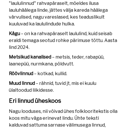
"laululinnud" rahvapäraselt, mõeldes ilusa
lauluhäälega linde, jättes välja kareda häälega
värvulised, nagu vareslased, kes teaduslikult
kuuluvad ka laululindude hulka.
Kägu
– on ka rahvapäraselt laululind, kuid seisab
eraldi temaga seotud rohke pärimuse tõttu. Aasta
lind 2024.
Metsikud kanalised
– metsis, teder, rabapüü,
laanepüü, nurmkana, põldvutt.
Röövlinnud
– kotkad, kullid.
Muud linnud
– rähnid, tuvid jt, mis ei kuulu
ülaltoodud liikidesse.
Eri linnud üheskoos
Nagu looduses, nii võivad ühes folklooritekstis olla
koos mitu väga erinevat lindu. Ühte teksti
kalduvad sattuma sarnase välimusega linnud,