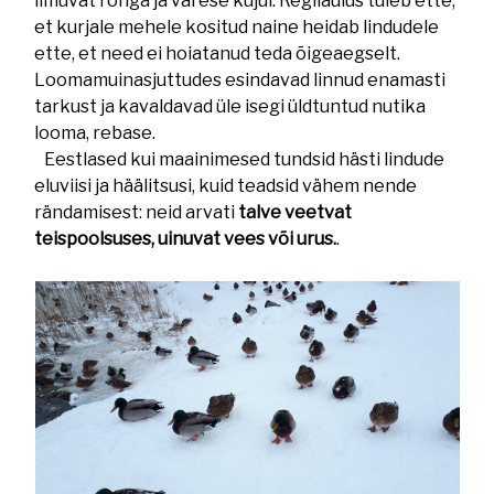
ilmuvat ronga ja varese kujul. Regilaulus tuleb ette,
et kurjale mehele kositud naine heidab lindudele
ette, et need ei hoiatanud teda õigeaegselt.
Loomamuinasjuttudes esindavad linnud enamasti
tarkust ja kavaldavad üle isegi üldtuntud nutika
looma, rebase.
Eestlased kui maainimesed tundsid hästi lindude
eluviisi ja häälitsusi, kuid teadsid vähem nende
rändamisest: neid arvati
talve veetvat
teispoolsuses, uinuvat vees või urus.
.