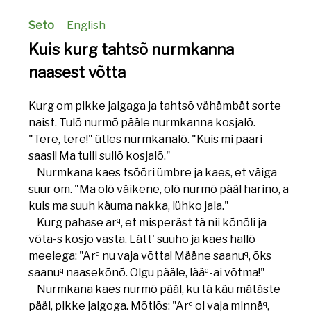
Seto
English
Kuis kurg tahtsõ nurmkanna
naasest võtta
Kurg om pikke jalgaga ja tahtsõ vähämbät sorte
naist. Tulõ nurmõ pääle nurmkanna kosjalõ.
"Tere, tere!" ütles nurmkanalõ. "Kuis mi paari
saasi! Ma tulli sullõ kosjalõ."
Nurmkana kaes tsõõri ümbre ja kaes, et väiga
suur om. "Ma olõ väikene, olõ nurmõ pääl harino, a
kuis ma suuh käuma nakka, lühko jala."
q
Kurg pahase ar
, et misperäst tä nii kõnõli ja
võta-s kosjo vasta. Lätt' suuho ja kaes hallõ
q
q
meelega: "Ar
nu vaja võtta! Määne saanu
, õks
q
q
saanu
naasekõnõ. Olgu pääle, lää
-ai võtma!"
Nurmkana kaes nurmõ pääl, ku tä käu mätäste
q
q
pääl, pikke jalgoga. Mõtlõs: "Ar
ol vaja minnä
,