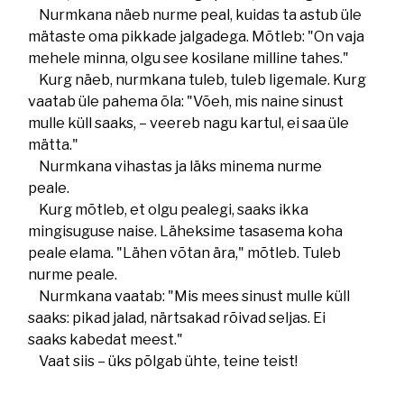
Nurmkana näeb nurme peal, kuidas ta astub üle
mätaste oma pikkade jalgadega. Mõtleb: "On vaja
mehele minna, olgu see kosilane milline tahes."
Kurg näeb, nurmkana tuleb, tuleb ligemale. Kurg
vaatab üle pahema õla: "Võeh, mis naine sinust
mulle küll saaks, – veereb nagu kartul, ei saa üle
mätta."
Nurmkana vihastas ja läks minema nurme
peale.
Kurg mõtleb, et olgu pealegi, saaks ikka
mingisuguse naise. Läheksime tasasema koha
peale elama. "Lähen võtan ära," mõtleb. Tuleb
nurme peale.
Nurmkana vaatab: "Mis mees sinust mulle küll
saaks: pikad jalad, närtsakad rõivad seljas. Ei
saaks kabedat meest."
Vaat siis – üks põlgab ühte, teine teist!