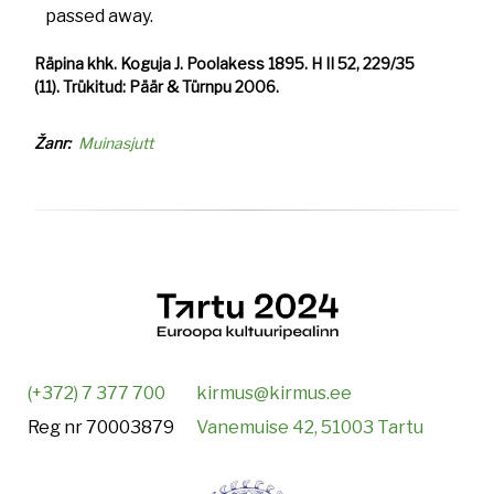
passed away.
Räpina khk. Koguja J. Poolakess 1895. H II 52, 229/35
(11). Trükitud: Päär & Türnpu 2006.
Žanr
Muinasjutt
(+372) 7 377 700
kirmus@kirmus.ee
Reg nr 70003879
Vanemuise 42, 51003 Tartu