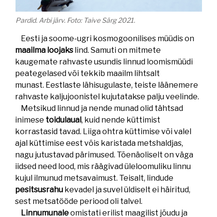
Pardid. Arbi järv. Foto: Taive Särg 2021.
Eesti ja soome-ugri kosmogoonilises müüdis on
maailma loojaks
lind. Samuti on mitmete
kaugemate rahvaste usundis linnud loomismüüdi
peategelased või tekkib maailm lihtsalt
munast. Eestlaste lähisugulaste, teiste läänemere
rahvaste kaljujoonistel kujutatakse palju veelinde.
Metsikud linnud ja nende munad olid tähtsad
inimese
toidulaual
, kuid nende küttimist
korrastasid tavad. Liiga ohtra küttimise või valel
ajal küttimise eest võis karistada metshaldjas,
nagu jutustavad pärimused. Tõenäoliselt on väga
iidsed need lood, mis räägivad üleloomuliku linnu
kujul ilmunud metsavaimust. Teisalt, lindude
pesitsusrahu
kevadel ja suvel üldiselt ei häiritud,
sest metsatööde periood oli talvel.
Linnumunale
omistati erilist maagilist jõudu ja