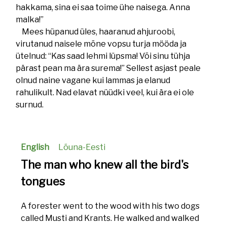
hakkama, sina ei saa toime ühe naisega. Anna
malka!”
Mees hüpanud üles, haaranud ahjuroobi,
virutanud naisele mõne vopsu turja mööda ja
ütelnud: “Kas saad lehmi lüpsma! Või sinu tühja
pärast pean ma ära surema!” Sellest asjast peale
olnud naine vagane kui lammas ja elanud
rahulikult. Nad elavat nüüdki veel, kui ära ei ole
surnud.
English
Lõuna-Eesti
The man who knew all the bird's
tongues
A forester went to the wood with his two dogs
called Musti and Krants. He walked and walked