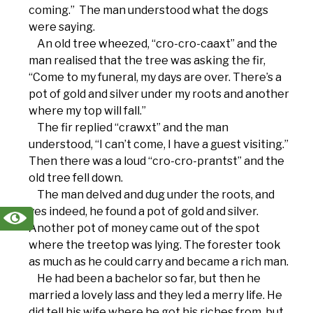
coming.” The man understood what the dogs
were saying.
An old tree wheezed, “cro-cro-caaxt” and the
man realised that the tree was asking the fir,
“Come to my funeral, my days are over. There’s a
pot of gold and silver under my roots and another
where my top will fall.”
The fir replied “crawxt” and the man
understood, “I can’t come, I have a guest visiting.”
Then there was a loud “cro-cro-prantst” and the
old tree fell down.
The man delved and dug under the roots, and
yes indeed, he found a pot of gold and silver.
Another pot of money came out of the spot
where the treetop was lying. The forester took
as much as he could carry and became a rich man.
He had been a bachelor so far, but then he
married a lovely lass and they led a merry life. He
did tell his wife where he got his riches from, but