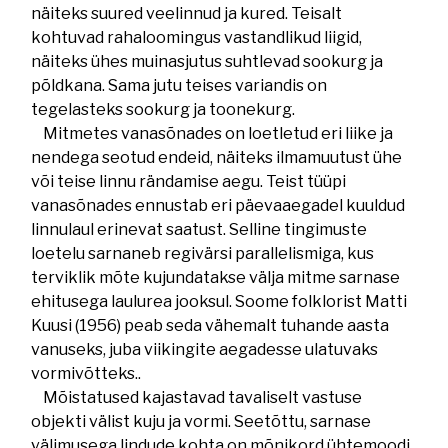
näiteks suured veelinnud ja kured. Teisalt
kohtuvad rahaloomingus vastandlikud liigid,
näiteks ühes muinasjutus suhtlevad sookurg ja
põldkana. Sama jutu teises variandis on
tegelasteks sookurg ja toonekurg.
Mitmetes vanasõnades on loetletud eri liike ja
nendega seotud endeid, näiteks ilmamuutust ühe
või teise linnu rändamise aegu. Teist tüüpi
vanasõnades ennustab eri päevaaegadel kuuldud
linnulaul erinevat saatust. Selline tingimuste
loetelu sarnaneb regivärsi parallelismiga, kus
terviklik mõte kujundatakse välja mitme sarnase
ehitusega laulurea jooksul. Soome folklorist Matti
Kuusi (1956) peab seda vähemalt tuhande aasta
vanuseks, juba viikingite aegadesse ulatuvaks
vormivõtteks..
Mõistatused kajastavad tavaliselt vastuse
objekti välist kuju ja vormi. Seetõttu, sarnase
välimusega lindude kohta on mõnikord ühtemoodi