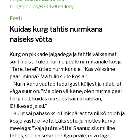
hub/species/87142#gallery
Eesti
Kuidas kurg tahtis nurmkana
naiseks võtta
Kurg on pikkade jalgadega ja tahtis väiksemat
sorti naist. Tuleb nurme peale nurmkanale kosja.
"Tere, tere!" ütleb nurmkanale. "Kas võiksime
paari minna? Ma tulin sulle kosja."
Nurmkana vaatab teda igast küljest ja näeb, et
väga suur on. "Ma olen väikene, olen nurme peal
harjunud, kuidas ma soos käima hakkan,
lühikesed jalad."
Kurg sai pahaseks, et mispärast ta nii kõneleb ja
kosje vastu ei võta. Läks sohu ja mõtles kurva
meelega: "Vaja ju ära võtta! Saanud siis milline
tahes, see naisekene. Olgu peale, ei võtagi!"