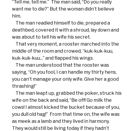
“Tell me, tell me.” The man said, “Do you really
want me to die?” But the woman didn’t believe
him.
The man readied himself to die, prepared a
deathbed, covered it with a shroud, lay down and
was about to tell his wife his secret.
That very moment, a rooster marched into the
middle of the room and crowed, “kuk-kuk-kuu,
kuk-kuk-kuu...” and flapped his wings.
The man understood that the rooster was
saying, “Oh you fool, I can handle my thirty hens,
you can’t manage your only wife. Give her a good
thrashing!”
The man leapt up, grabbed the poker, struck his
wife on the back and said, “Be off! Go milk the
cows! I almost kicked the bucket because of you,
you dull old hag!” From that time on, the wife was
as meek as a lamb and they lived in harmony.
They would still be living today if they hadn’t