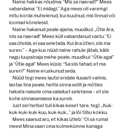
Naine hakkas nõudma: “Mis sa naerad?” Mees
vabandama: “Ei midagi.” Aga mees oli varemgi
mitu korda muhelenud, kui kuulnud, mis linnud või
loomad kõnelesid.
Naine hakanud peale ajama, muudkui: „Ütle ära,
mis sa naerad!” Mees küll vabandanud vastu: “Ei
saa ütelda, ei saa seletada. Kui ära ütlen, siis ma
suren.” – Aga kus nüüd naine rahule jätab, käib
nagu luupainaja mehe peale, muudkui: “Ütle aga!”
ja “Ütle aga!” Mees küsis: “Sa siis tahad, et ma
suren?” Naine ei uskunud seda.
Nüüd tegi mees lautsi endale ilusasti valmis,
laotas lina peale, heitis sinna selili ja mõtles
hakata naisele oma saladust seletama – et siis
kohe sinnasamasse ka sureb.
Just sel hetkel tuli kikas keset tare, tegi: „Kuk-
kuk-kuk-kuk-kuu, kuk-kuk...” ja lõi tiibu kokku.
Mees saanud aru, et kikas ütleb: “Oi sa rumal
mees! Mina saan oma kolmekümne kanaga