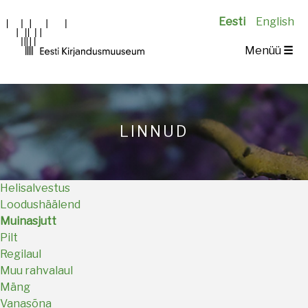
Eesti
English
Main
Menüü
☰
navigation
LINNUD
Helisalvestus
Loodushäälend
Muinasjutt
Pilt
Regilaul
Muu rahvalaul
Mäng
Vanasõna