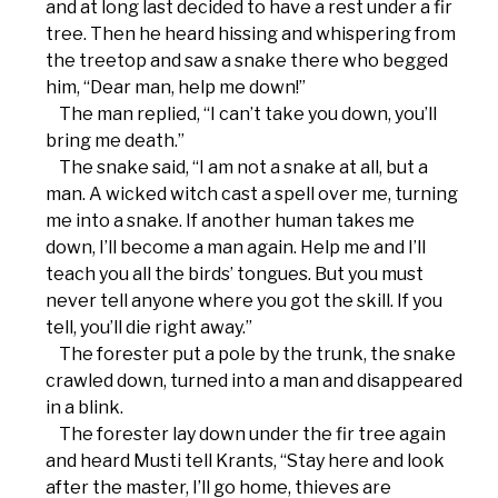
and at long last decided to have a rest under a fir
tree. Then he heard hissing and whispering from
the treetop and saw a snake there who begged
him, “Dear man, help me down!”
The man replied, “I can’t take you down, you’ll
bring me death.”
The snake said, “I am not a snake at all, but a
man. A wicked witch cast a spell over me, turning
me into a snake. If another human takes me
down, I’ll become a man again. Help me and I’ll
teach you all the birds’ tongues. But you must
never tell anyone where you got the skill. If you
tell, you’ll die right away.”
The forester put a pole by the trunk, the snake
crawled down, turned into a man and disappeared
in a blink.
The forester lay down under the fir tree again
and heard Musti tell Krants, “Stay here and look
after the master, I’ll go home, thieves are