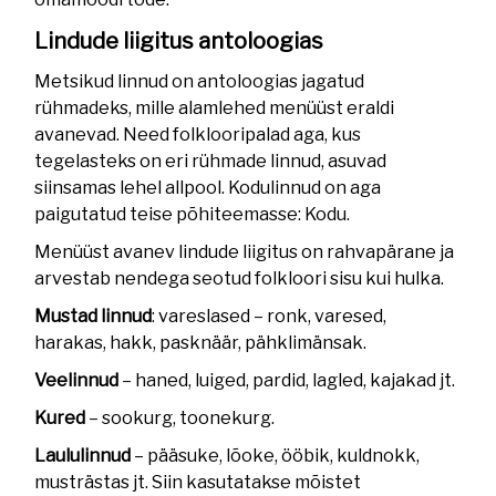
Lindude liigitus antoloogias
Metsikud linnud on antoloogias jagatud
rühmadeks, mille alamlehed menüüst eraldi
avanevad. Need folklooripalad aga, kus
tegelasteks on eri rühmade linnud, asuvad
siinsamas lehel allpool. Kodulinnud on aga
paigutatud teise põhiteemasse: Kodu.
Menüüst avanev lindude liigitus on rahvapärane ja
arvestab nendega seotud folkloori sisu kui hulka.
Mustad linnud
: vareslased – ronk, varesed,
harakas, hakk, pasknäär, pähklimänsak.
Veelinnud
– haned, luiged, pardid, lagled, kajakad jt.
Kured
– sookurg, toonekurg.
Laululinnud
– pääsuke, lõoke, ööbik, kuldnokk,
musträstas jt. Siin kasutatakse mõistet