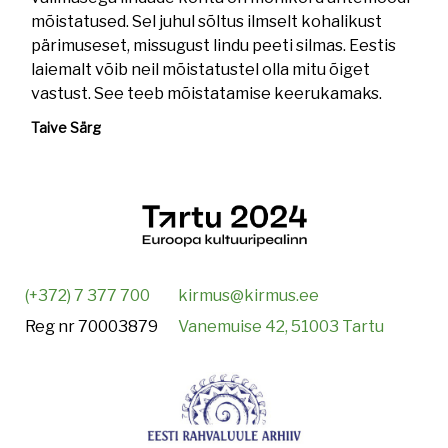
mõistatused. Sel juhul sõltus ilmselt kohalikust
pärimuseset, missugust lindu peeti silmas. Eestis
laiemalt võib neil mõistatustel olla mitu õiget
vastust. See teeb mõistatamise keerukamaks.
Taive Särg
(+372) 7 377 700
kirmus@kirmus.ee
Reg nr 70003879
Vanemuise 42, 51003 Tartu