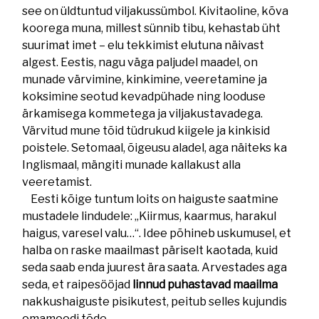
see on üldtuntud viljakussümbol. Kivitaoline, kõva
koorega muna, millest sünnib tibu, kehastab üht
suurimat imet – elu tekkimist elutuna näivast
algest. Eestis, nagu väga paljudel maadel, on
munade värvimine, kinkimine, veeretamine ja
koksimine seotud kevadpühade ning looduse
ärkamisega kommetega ja viljakustavadega.
Värvitud mune tõid tüdrukud kiigele ja kinkisid
poistele. Setomaal, õigeusu aladel, aga näiteks ka
Inglismaal, mängiti munade kallakust alla
veeretamist.
Eesti kõige tuntum loits on haiguste saatmine
mustadele lindudele: „Kiirmus, kaarmus, harakul
haigus, varesel valu…“. Idee põhineb uskumusel, et
halba on raske maailmast päriselt kaotada, kuid
seda saab enda juurest ära saata. Arvestades aga
seda, et raipesööjad
linnud puhastavad maailma
nakkushaiguste pisikutest, peitub selles kujundis
omamoodi tõde.