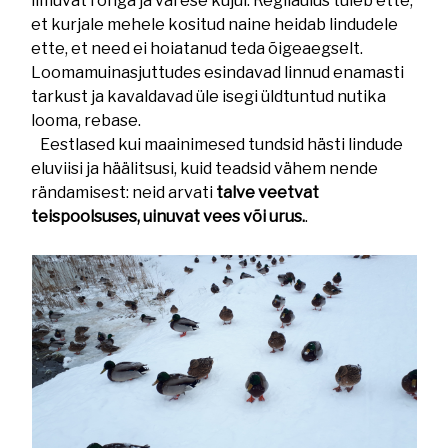
ilmuvat ronga ja varese kujul. Regilaulus tuleb ette,
et kurjale mehele kositud naine heidab lindudele
ette, et need ei hoiatanud teda õigeaegselt.
Loomamuinasjuttudes esindavad linnud enamasti
tarkust ja kavaldavad üle isegi üldtuntud nutika
looma, rebase.
Eestlased kui maainimesed tundsid hästi lindude
eluviisi ja häälitsusi, kuid teadsid vähem nende
rändamisest: neid arvati
talve veetvat
teispoolsuses, uinuvat vees või urus.
.