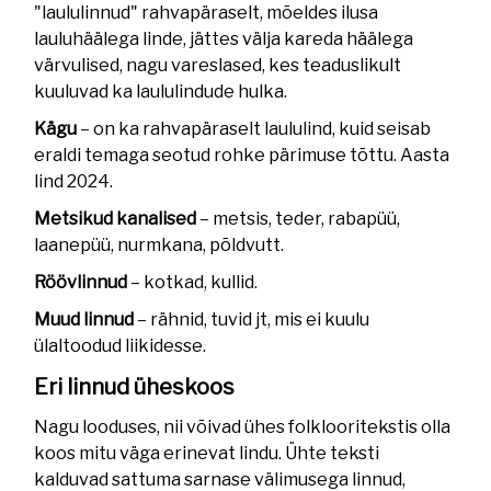
"laululinnud" rahvapäraselt, mõeldes ilusa
lauluhäälega linde, jättes välja kareda häälega
värvulised, nagu vareslased, kes teaduslikult
kuuluvad ka laululindude hulka.
Kägu
– on ka rahvapäraselt laululind, kuid seisab
eraldi temaga seotud rohke pärimuse tõttu. Aasta
lind 2024.
Metsikud kanalised
– metsis, teder, rabapüü,
laanepüü, nurmkana, põldvutt.
Röövlinnud
– kotkad, kullid.
Muud linnud
– rähnid, tuvid jt, mis ei kuulu
ülaltoodud liikidesse.
Eri linnud üheskoos
Nagu looduses, nii võivad ühes folklooritekstis olla
koos mitu väga erinevat lindu. Ühte teksti
kalduvad sattuma sarnase välimusega linnud,