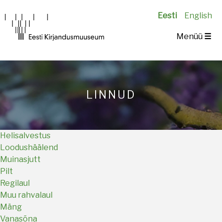
Eesti
English
Main
Menüü
☰
navigation
LINNUD
Helisalvestus
Loodushäälend
Muinasjutt
Pilt
Regilaul
Muu rahvalaul
Mäng
Vanasõna