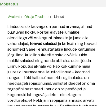
Mõistatus
Avaleht
»
Õhk ja Tiivulised
»
Linnud
Breadcrumb
Lindude side taevaga on pannud arvama, et nad
puutuvad kokku kõrgel elavate jumalike
olenditega või on koguni inimeste ja jumalate
vahendajad,
teavad saladusi ja tarkusi
ning toovad
sõnumeid. Sageli ennustatakse lindude käitumise
järgi ilma, kuid linnukeelte oskaja võis kuulda
muidki saladusi ning nende abil elus edasi jõuda.
Linnu koputus aknale või käo kukkumine maja
juures oli surmaenne. Mustad linnud – kaarnad,
rongad – tõid halbu sõnumeid, regilauludes on
need sageli sõjasõnumid. Sellistel ideedel on oma
tagapõhi, sest need linnud on raipesööjad ja
kogunesid lahinguväljadele – nimetagem
võrdluseks, et keldi ja iiri sõjajumalannasid arvati