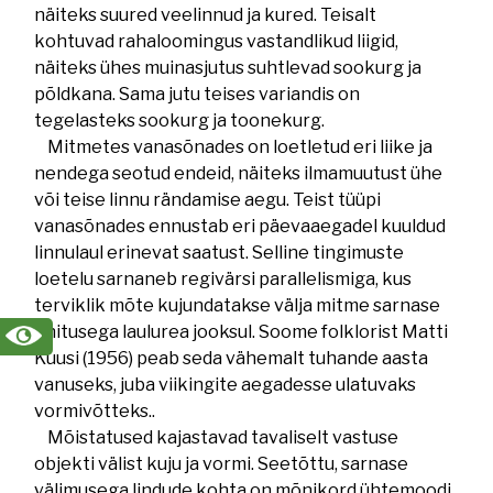
näiteks suured veelinnud ja kured. Teisalt
kohtuvad rahaloomingus vastandlikud liigid,
näiteks ühes muinasjutus suhtlevad sookurg ja
põldkana. Sama jutu teises variandis on
tegelasteks sookurg ja toonekurg.
Mitmetes vanasõnades on loetletud eri liike ja
nendega seotud endeid, näiteks ilmamuutust ühe
või teise linnu rändamise aegu. Teist tüüpi
vanasõnades ennustab eri päevaaegadel kuuldud
linnulaul erinevat saatust. Selline tingimuste
loetelu sarnaneb regivärsi parallelismiga, kus
terviklik mõte kujundatakse välja mitme sarnase
ehitusega laulurea jooksul. Soome folklorist Matti
Kuusi (1956) peab seda vähemalt tuhande aasta
vanuseks, juba viikingite aegadesse ulatuvaks
vormivõtteks..
Mõistatused kajastavad tavaliselt vastuse
objekti välist kuju ja vormi. Seetõttu, sarnase
välimusega lindude kohta on mõnikord ühtemoodi