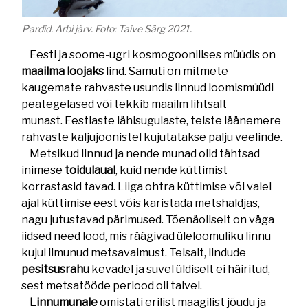
Pardid. Arbi järv. Foto: Taive Särg 2021.
Eesti ja soome-ugri kosmogoonilises müüdis on
maailma loojaks
lind. Samuti on mitmete
kaugemate rahvaste usundis linnud loomismüüdi
peategelased või tekkib maailm lihtsalt
munast. Eestlaste lähisugulaste, teiste läänemere
rahvaste kaljujoonistel kujutatakse palju veelinde.
Metsikud linnud ja nende munad olid tähtsad
inimese
toidulaual
, kuid nende küttimist
korrastasid tavad. Liiga ohtra küttimise või valel
ajal küttimise eest võis karistada metshaldjas,
nagu jutustavad pärimused. Tõenäoliselt on väga
iidsed need lood, mis räägivad üleloomuliku linnu
kujul ilmunud metsavaimust. Teisalt, lindude
pesitsusrahu
kevadel ja suvel üldiselt ei häiritud,
sest metsatööde periood oli talvel.
Linnumunale
omistati erilist maagilist jõudu ja