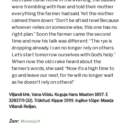
were trembling with fear and told their mother
everything the farmer had said. Yet the mother
calmed them down: “Don’t be afraid now! Because
whoever relies on someone else, this one has no
right plan.” Soon the farmer came the second
time and now his talk was different: “The rye is
dropping already. I can no longer rely on others.
Let’s start tomorrow ourselves with God’s help.”
When now the old crake heard about the
farmer’s words, she said: “Now it’s a high time to
go and leave our nest, for he will no longer wait
as he doesn’t rely on others!”
Viljandi khk, Vana-Võidu. Koguja Hans Maaten 1897. E
32837/9 (32). Trükitud: Kippar 1999. Inglise tõlge: Maarja
Villandi-Reiljan.
Žanr
Muinasjutt