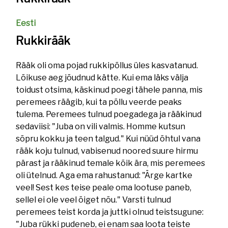
Eesti
Rukkirääk
Rääk oli oma pojad rukkipõllus üles kasvatanud.
Lõikuse aeg jõudnud kätte. Kui ema läks välja
toidust otsima, käskinud poegi tähele panna, mis
peremees räägib, kui ta põllu veerde peaks
tulema. Peremees tulnud poegadega ja rääkinud
sedaviisi: "Juba on vili valmis. Homme kutsun
sõpru kokku ja teen talgud." Kui nüüd õhtul vana
rääk koju tulnud, vabisenud noored suure hirmu
pärast ja rääkinud temale kõik ära, mis peremees
oli ütelnud. Aga ema rahustanud: "Ärge kartke
veel! Sest kes teise peale oma lootuse paneb,
sellel ei ole veel õiget nõu." Varsti tulnud
peremees teist korda ja juttki olnud teistsugune:
"Juba rükki pudeneb, ei enam saa loota teiste