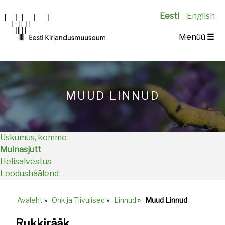
Eesti
English
Main
Menüü
☰
navigation
MUUD LINNUD
Uskumus, komme
Muinasjutt
Helisalvestus
Loodushäälend
Avaleht
»
Õhk ja Tiivulised
»
Linnud
»
Muud Linnud
Breadcrumb
Rukkirääk