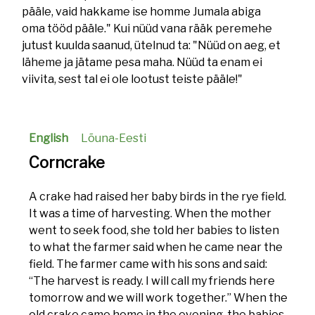
pääle, vaid hakkame ise homme Jumala abiga
oma tööd pääle." Kui nüüd vana rääk peremehe
jutust kuulda saanud, ütelnud ta: "Nüüd on aeg, et
läheme ja jätame pesa maha. Nüüd ta enam ei
viivita, sest tal ei ole lootust teiste pääle!"
English
Lõuna-Eesti
Corncrake
A crake had raised her baby birds in the rye field.
It was a time of harvesting. When the mother
went to seek food, she told her babies to listen
to what the farmer said when he came near the
field. The farmer came with his sons and said:
“The harvest is ready. I will call my friends here
tomorrow and we will work together.” When the
old crake came home in the evening, the babies