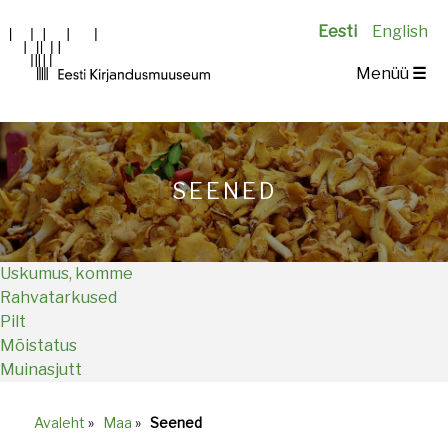
Eesti
English
Main
Menüü
☰
navigation
SEENED
Uskumus, komme
Rahvatarkused
Pilt
Mõistatus
Muinasjutt
Avaleht
»
Maa
»
Seened
Breadcrumb