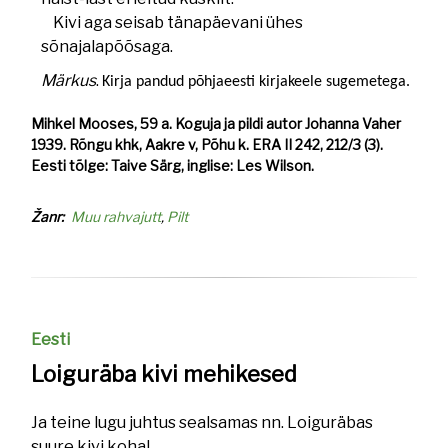
Kivi aga seisab tänapäevani ühes
sõnajalapõõsaga.
Märkus
.
Kirja pandud põhjaeesti kirjakeele sugemetega.
Mihkel Mooses, 59 a. Koguja ja pildi autor Johanna Vaher
1939. Rõngu khk, Aakre v, Põhu k. ERA II 242, 212/3 (3).
Eesti tõlge: Taive Särg, inglise: Les Wilson.
Žanr
Muu rahvajutt
Pilt
Eesti
Loiguräba kivi mehikesed
Ja teine lugu juhtus sealsamas nn. Loiguräbas
suure kivi kohal.