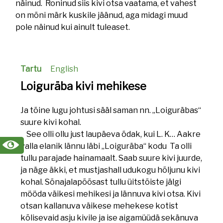
näinud. Roninud siis kivi otsa vaatama, et vahest
on mõni märk kuskile jäänud, aga midagi muud
pole näinud kui ainult tuleaset.
Tartu
English
Loiguräba kivi mehikese
Ja tõine lugu johtusi sääl saman nn. „Loiguräbas“
suure kivi kohal.
See olli ollu just laupäeva õdak, kui L. K… Aakre
valla elanik lännu läbi „Loiguräba“ kodu Ta olli
tullu parajade hainamaalt. Saab suure kivi juurde,
ja näge äkki, et mustjashall udukogu hõljunu kivi
kohal. Sõnajalapõõsast tullu üitstõiste jälgi
mööda väikesi mehikesi ja lännuva kivi otsa. Kivi
otsan kallanuva väikese mehekese kotist
kõlisevaid asju kivile ja ise aigamüüdä sekänuva