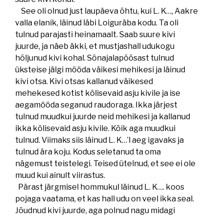
See oli olnud just laupäeva õhtu, kui L. K…, Aakre
valla elanik, läinud läbi Loiguräba kodu. Ta oli
tulnud parajasti heinamaalt. Saab suure kivi
juurde, ja näeb äkki, et mustjashall udukogu
hõljunud kivi kohal. Sõnajalapõõsast tulnud
üksteise jälgi mööda väikesi mehikesi ja läinud
kivi otsa. Kivi otsas kallanud väikesed
mehekesed kotist kõlisevaid asju kivile ja ise
aegamööda seganud raudoraga. Ikka järjest
tulnud muudkui juurde neid mehikesi ja kallanud
ikka kõlisevaid asju kivile. Kõik aga muudkui
tulnud. Viimaks siis läinud L. K…’l aeg igavaks ja
tulnud ära koju. Kodus seletanud ta oma
nägemust teistelegi. Teised ütelnud, et see ei ole
muud kui ainult viirastus.
Pärast järgmisel hommukul läinud L. K…. koos
pojaga vaatama, et kas hall udu on veel ikka seal.
Jõudnud kivi juurde, aga polnud nagu midagi