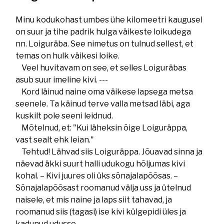
Minu kodukohast umbes ühe kilomeetri kaugusel
on suur ja tihe padrik hulga väikeste loikudega
nn. Loiguräba. See nimetus on tulnud sellest, et
temas on hulk väikesi loike.
Veel huvitavam on see, et selles Loiguräbas
asub suur imeline kivi. ---
Kord läinud naine oma väikese lapsega metsa
seenele. Ta käinud terve valla metsad läbi, aga
kuskilt pole seeni leidnud.
Mõtelnud, et: "Kui läheksin õige Loiguräppa,
vast sealt ehk leian."
Tehtud! Lähvad siis Loiguräppa. Jõuavad sinna ja
näevad äkki suurt halli udukogu hõljumas kivi
kohal. – Kivi juures oli üks sõnajalapõõsas. –
Sõnajalapõõsast roomanud välja uss ja ütelnud
naisele, et mis naine ja laps siit tahavad, ja
roomanud siis (tagasi) ise kivi külgepidi üles ja
kadunud udusse.