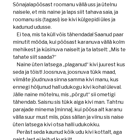
Sõnajalapõõsast roomanu vällä uss ja ütelnu
naisele, et mis naine ja laps siit tahava saia, ja
roomanu sis (tagasi) ise kivi külgepidi üles ja
kadunud udusse.
Ei tea, mis ta küll võis tähendada! Saanud paar
minutit mööda, kui põõsast karanuva vällä kolm
mehikest ja küsinuva naiselt ja ta latselt: „Mis te
tahate siit saada?“
Naine üten latsega „plaganud“ kivi juurest kus
seda ja tõist! Joosnuva, joosnuva tükk maad,
viimäte jõudnuva sinna samma kivi manu, kus
ennegi hõljunud hall udukogu kivi kohal üleval.
Jälle naine mõtelnu, mis „põrgut“ sii ometigi
tähendab. Saisnu sis tükk aiga kivi man. Tahtnu
parajade minema [minna], kui põõsa alt karanu
välla suur must miis, püss sällan ja viinu sis naise
üten latsega kivi otsa halli udukokku.
Peräst seda kaunud kõik udu kivi kottalt, aga
naist-last ei leitud kuskilt.