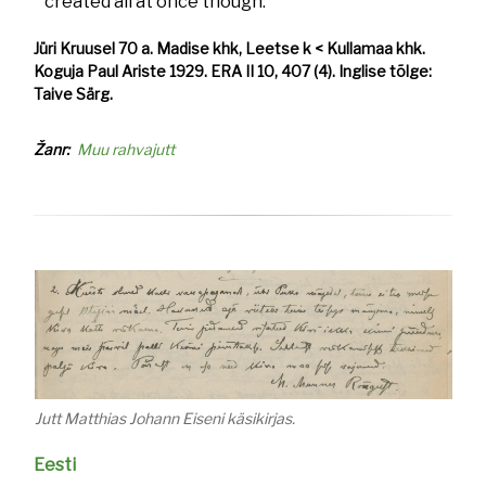
created all at once though.
Jüri Kruusel 70 a. Madise khk, Leetse k < Kullamaa khk.
Koguja Paul Ariste 1929. ERA II 10, 407 (4). Inglise tõlge:
Taive Särg.
Žanr
Muu rahvajutt
Jutt Matthias Johann Eiseni käsikirjas.
Eesti