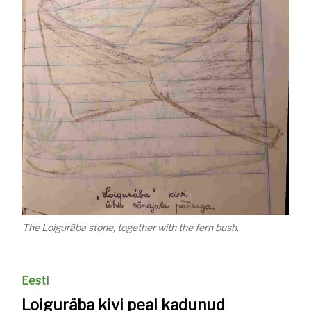
The Loiguräba stone, together with the fern bush.
Eesti
Loiguräba kivi peal kadunud