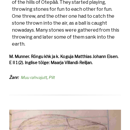
of the hills of Otepää. They started playing,
throwing stones for fun to each other for fun.
One threw, and the other one had to catch the
stone thrown into the air, as a ball is caught
nowadays. Many stones were gathered from this
throwing and later some of them sank into the
earth.
M. Munner. Rõngu khk ja k. Koguja Matthias Johann Eisen.
E II 1 (2). Inglise tõlge: Maarja Villandi-Reiljan.
Žanr
Muu rahvajutt
Pilt