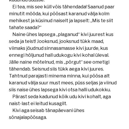
Ei tea, mis see küll võis tähendada! Saanud paar
minutit mööda, kui põõsast karanud välja kolm
mehikest ja küsinud naiselt ja lapselt: „Mis te siit
tahate saada?“
Naine ühes lapsega „plaganud“ kivi juurest kus
seda ja teist! Jooksnud, jooksnud tükk maad,
viimaks jõudnud sinnasamasse kivi juurde, kus
ennegi hõljunud hall udukogu kivi kohal üleval.
Jälle naine mõtelnud, mis „põrgut“ see ometigi
tähendab. Seisnud siis tükk aega kivi juures.
Tahtnud parajasti minema minna, kui põõsa alt
karanud välja suur must mees, püss seljas ja viinud
siis naise ühes lapsega kivi otsa halli udukokku.
Pärast seda kadunud kõik udu kivi kohalt, aga
naist-last ei leitud kusagilt.
Kivi aga seisab tänapäevani ühes
sõnajalapõõsaga.