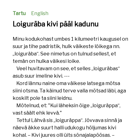
Tartu
English
Loiguräba kivi pääl kadunu
Minu kodukohast umbes 1 kilumeetri kaugusel on
suur ja tihe padristik, hulk väikeste lõikega nn.
„loiguräba“. See nimetus on tulnud sellest, et
temän on hulka väikesi loike.
Veel huvitavam on see, et selles „loiguräbas“
asub suur imeline kivi. ---
Kord lännu naine oma väikese latsega mõtsa
siini otsma. Ta käinud terve valla mõtsad läbi, aga
koskilt pole ta siini leidnu.
Mõtelnud, et: "Kui läheksin õige „loiguräppa“,
vast säält ehk levvä."
Tettu! Lähvä sis „loiguräppa“. Jõvvava sinnä ja
näevä äkke suurt halli udukogu hõljumas kivi
kohal. – Kivi juures olli üits sõnajalapõõsas. –