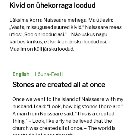
Kivid on ühekorraga loodud
Läksime korra Naissaare mehega. Ma ütlesin:
„Vaata, missugused suured kivid.“ Naissaare mees
ütles: „See on loodud asi.“ – Näe uskus nagu
kärbes kirikus, et kirik on järsku loodud asi. –
Maailm on küll järsku loodud.
English
Lõuna-Eesti
Stones are created all at once
Once we went to the island of Naissaare with my
husband. I said: “Look, how big stones there are.”
A man from Naissaare said: "This is a created
thing." – Look, like a fly he believed that the
church was created all at once. – The world is