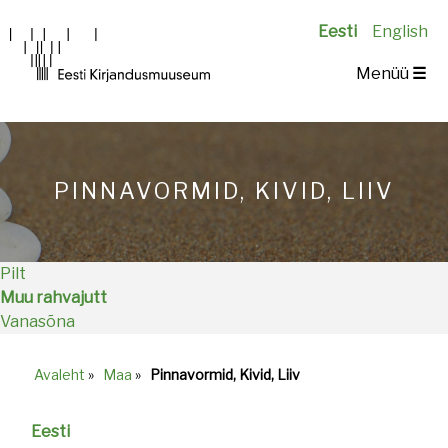
Eesti
English
Main
Menüü
☰
navigation
PINNAVORMID, KIVID, LIIV
Pilt
Muu rahvajutt
Vanasõna
Avaleht
»
Maa
»
Pinnavormid, Kivid, Liiv
Breadcrumb
Eesti