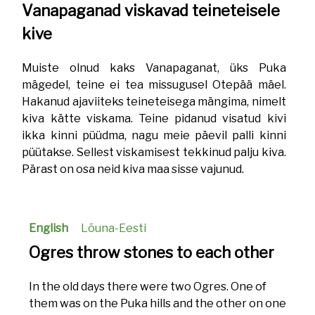
Vanapaganad viskavad teineteisele
kive
Muiste olnud kaks Vanapaganat, üks Puka
mägedel, teine ei tea missugusel Otepää mäel.
Hakanud ajaviiteks teineteisega mängima, nimelt
kiva kätte viskama. Teine pidanud visatud kivi
ikka kinni püüdma, nagu meie päevil palli kinni
püütakse. Sellest viskamisest tekkinud palju kiva.
Pärast on osa neid kiva maa sisse vajunud.
English
Lõuna-Eesti
Ogres throw stones to each other
In the old days there were two Ogres. One of
them was on the Puka hills and the other on one