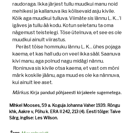
raudoraga. Ikka järjest tullu muudkui manu noid
mehikesi ja kallanuva iks kõlisevaid asju kivile.
Kõik aga muudkui tulluva. Viimäte sis lännu L. K…’l
igäves ja tullu ää kodu. Kotun seletanu ta oma
nägemust teistelegi. Tõse ütelnuva, et see es ole
muudkui ainult viirastus.
Peräst tõise hommuku lännu L. K… ühes pojaga
kaema, et kas hall udu on veel ikka sääl. Saanuva
kivi manu, aga polnud nagu midägi nännu.
Roninuva sis kivile otsa kaema, et vast om mõni
märk koskile jäänu, aga muud es ole ka nännuva,
kui ainult lee aset.
Märkus
.
Kirja pandud põhjaeesti kirjakeele sugemetega.
Mihkel Mooses, 59 a. Koguja Johanna Vaher 1939. Rõngu
khk, Aakre v, Põhu k. ERA II 242, 213 (4). Eesti tõlge: Taive
Särg, inglise: Les Wilson.
Žanr
Muu rahvajutt