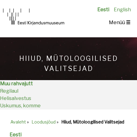
Eesti
English
Main
Menüü
☰
navigation
HIIUD, MÜTOLOOGILISED
VALITSEJAD
Muu rahvajutt
Regilaul
Helisalvestus
Uskumus, komme
Avaleht
»
Loodusjõud
»
Hiiud, Mütoloogilised Valitsejad
Breadcrumb
Eesti