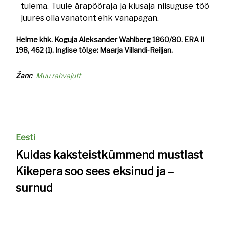
tulema. Tuule ärapööraja ja kiusaja niisuguse töö
juures olla vanatont ehk vanapagan.
Helme khk. Koguja Aleksander Wahlberg 1860/80. ERA II
198, 462 (1). Inglise tõlge: Maarja Villandi-Reiljan.
Žanr
Muu rahvajutt
Eesti
Kuidas kaksteistkümmend mustlast
Kikepera soo sees eksinud ja –
surnud