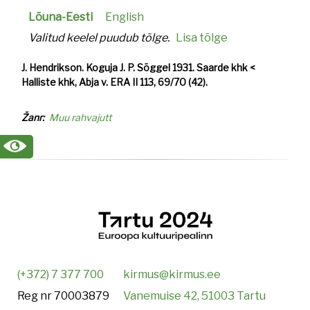
Lõuna-Eesti
English
Valitud keelel puudub tõlge.
Lisa tõlge
J. Hendrikson. Koguja J. P. Sõggel 1931. Saarde khk <
Halliste khk, Abja v. ERA II 113, 69/70 (42).
Žanr
Muu rahvajutt
(+372) 7 377 700
kirmus@kirmus.ee
Reg nr 70003879
Vanemuise 42, 51003 Tartu