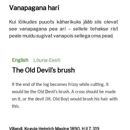
Vanapagana hari
Kui lõikudes puuots käharikuks jääb siis olevat
see vanapagana pea ari – sellele tehakse rist
peale muidu sugivat vanapois sellega oma pead.
English
Lõuna-Eesti
The Old Devil’s brush
If the end of the log becomes frizzy while cutting, it 
would be the Old 
D
evil’s brush. A cross should be made 
on it, or the devil (lit. Old Boy) would brush his hair with 
this.
Viljandi. Koguja Heinrich Masing 1890. H II 7, 319