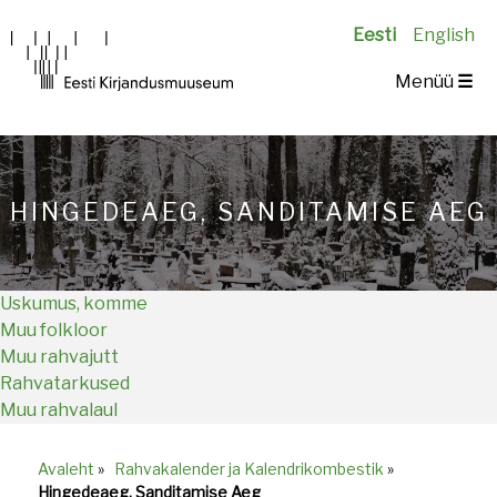
Eesti
English
Main
Menüü
☰
navigation
HINGEDEAEG, SANDITAMISE AEG
Uskumus, komme
Muu folkloor
Muu rahvajutt
Rahvatarkused
Muu rahvalaul
Avaleht
»
Rahvakalender ja Kalendrikombestik
»
Breadcrumb
Hingedeaeg, Sanditamise Aeg