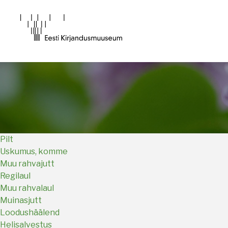
Main
navigation
Pilt
Uskumus, komme
Muu rahvajutt
Regilaul
Muu rahvalaul
Muinasjutt
Loodushäälend
Helisalvestus