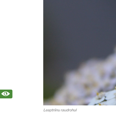
Leaptriinu raudrohul