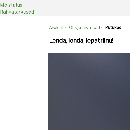
Mõistatus
Rahvatarkused
Avaleht
»
Õhk ja Tiivulised
»
Putukad
Breadcrumb
Lenda, lenda, lepatriinu!