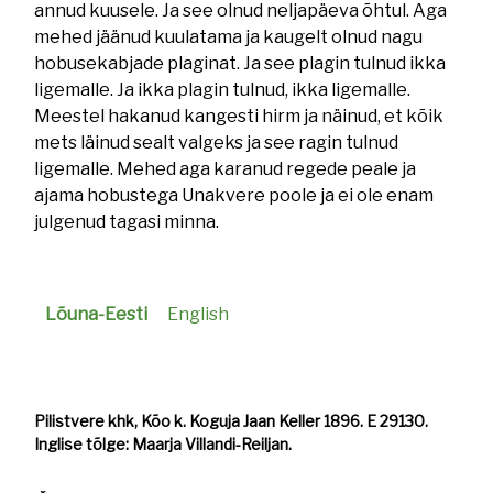
annud kuusele. Ja see olnud neljapäeva õhtul. Aga
mehed jäänud kuulatama ja kaugelt olnud nagu
hobusekabjade plaginat. Ja see plagin tulnud ikka
ligemalle. Ja ikka plagin tulnud, ikka ligemalle.
Meestel hakanud kangesti hirm ja näinud, et kõik
mets läinud sealt valgeks ja see ragin tulnud
ligemalle. Mehed aga karanud regede peale ja
ajama hobustega Unakvere poole ja ei ole enam
julgenud tagasi minna.
Lõuna-Eesti
English
Pilistvere khk, Kõo k. Koguja Jaan Keller 1896. E 29130.
Inglise tõlge: Maarja Villandi-Reiljan.