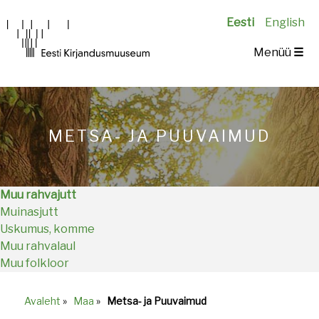
Eesti
English
Main
Menüü
☰
navigation
METSA- JA PUUVAIMUD
Muu rahvajutt
Muinasjutt
Uskumus, komme
Muu rahvalaul
Muu folkloor
Avaleht
»
Maa
»
Metsa- ja Puuvaimud
Breadcrumb