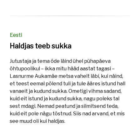
Eesti
Haldjas teeb sukka
Jutustaja ja tema õde läind ühel pühapäeva
õhtupoolikul – ikka mitu hääd aastat tagasi –
Lasnurme Aukamäe metsa vahelt läbi, kui näind,
et teest eemal põlend tuli ja tule ääres istund hall
vanaeit ja kudund sukka. Ometigi vihma sadand,
kuid eit istund ja kudund sukka, nagu poleks tal
sest mdagi. Nemad peatund ja silmitsend teda,
kuid eit pole nägu tõstnud. Siis nad arvand, et mis
see muud oli kui haldjas.