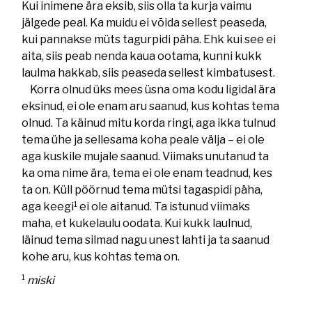
Kui inimene ära eksib, siis olla ta kurja vaimu
jälgede peal. Ka muidu ei võida sellest peaseda,
kui pannakse müts tagurpidi päha. Ehk kui see ei
aita, siis peab nenda kaua ootama, kunni kukk
laulma hakkab, siis peaseda sellest kimbatusest.
Korra olnud üks mees üsna oma kodu ligidal ära
eksinud, ei ole enam aru saanud, kus kohtas tema
olnud. Ta käinud mitu korda ringi, aga ikka tulnud
tema ühe ja sellesama koha peale välja – ei ole
aga kuskile mujale saanud. Viimaks unutanud ta
ka oma nime ära, tema ei ole enam teadnud, kes
ta on. Küll pöörnud tema mütsi tagaspidi päha,
1
aga keegi
ei ole aitanud. Ta istunud viimaks
maha, et kukelaulu oodata. Kui kukk laulnud,
läinud tema silmad nagu unest lahti ja ta saanud
kohe aru, kus kohtas tema on.
1
miski