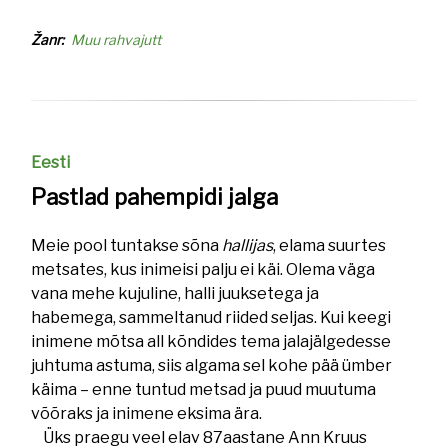
Žanr
Muu rahvajutt
Eesti
Pastlad pahempidi jalga
Meie pool tuntakse sõna
hallijas
, elama suurtes
metsates, kus inimeisi palju ei käi. Olema väga
vana mehe kujuline, halli juuksetega ja
habemega, sammeltanud riided seljas. Kui keegi
inimene mõtsa all kõndides tema jalajälgedesse
juhtuma astuma, siis algama sel kohe pää ümber
käima – enne tuntud metsad ja puud muutuma
võõraks ja inimene eksima ära.
Üks praegu veel elav 87aastane Ann Kruus