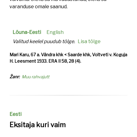
varanduse omale saanud.
Lõuna-Eesti
English
Valitud keelel puudub tõlge.
Lisa tõlge
Mari Karu, 67 a. Vändra khk < Saarde khk, Voltveti v. Koguja
H. Leesment 1933. ERA II 58, 28 (4).
Žanr
Muu rahvajutt
Eesti
Eksitaja kuri vaim