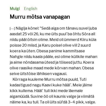
Mulgi
English
Murru mõtsa vanapagan
Nägija kõnel: "Sedä aiga om tänavu suvel juba
[---]
aasdat 25 või 26, ku me üits puul´ba õhtu Sõra all
niidu pääl õitsin olime. Meid oli ümmerd Kiiru küla
poisse 20 miisd, ja Karu poisel olive viil 2 suurd
koera ka üten. Obesa panime kammitsase
Nahgle niidu kaala pääle, esi olime külikile mahan
ja aime nõndasama ütesd ja tõisesd juttu. Koera
olive raasike maad mede kõrvan mahan. Obesa
seive üitstõise lähiksen vagausi.
Kõrraga kuuleme Murru mõtsa puuld, Tuti
kadastigusd nagu Kaavi kuke hääl´. Meie jäime
kikk kullema. Hääl´ tuli ikki mede läemale
aigamüüdä. Suvine öö oli kaunis valge ja viimätä
näime ka, ku tuli. Ta oli üits sül'dä 3–4 pikk, valge.