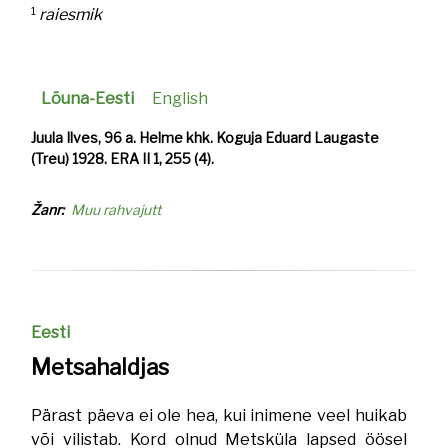
1
raiesmik
Lõuna-Eesti
English
Juula Ilves, 96 a. Helme khk. Koguja Eduard Laugaste
(Treu) 1928. ERA II 1, 255 (4).
Žanr
Muu rahvajutt
Eesti
Metsahaldjas
Pärast päeva ei ole hea, kui inimene veel huikab
või vilistab. Kord olnud Metsküla lapsed öösel