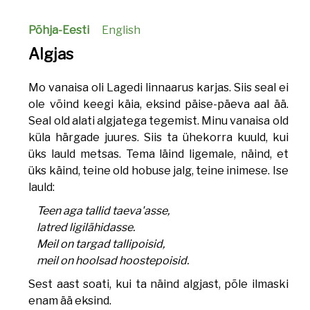
Põhja-Eesti
English
Algjas
Mo vanaisa oli Lagedi linnaarus karjas. Siis seal ei
ole võind keegi käia, eksind päise-päeva aal ää.
Seal old alati algjatega tegemist. Minu vanaisa old
küla härgade juures. Siis ta ühekorra kuuld, kui
üks lauld metsas. Tema läind ligemale, näind, et
üks käind, teine old hobuse jalg, teine inimese. Ise
lauld:
Teen aga tallid taeva'asse,
latred ligilähidasse.
Meil on targad tallipoisid,
meil on hoolsad hoostepoisid.
Sest aast soati, kui ta näind algjast, põle ilmaski
enam ää eksind.