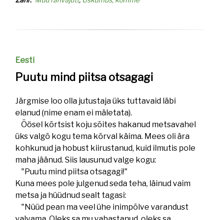
Eesti
Puutu mind piitsa otsagagi
Järgmise loo olla jutustaja üks tuttavaid läbi
elanud (nime enam ei mäletata).
Öösel kõrtsist koju sõites hakanud metsavahel
üks valgõ kogu tema kõrval käima. Mees oli ära
kohkunud ja hobust kiirustanud, kuid ilmutis pole
maha jäänud. Siis lausunud valge kogu:
"Puutu mind piitsa otsagagi!"
Kuna mees pole julgenud seda teha, läinud vaim
metsa ja hüüdnud sealt tagasi:
"Nüüd pean ma veel ühe inimpõlve varandust
valvama. Oleks sa mu vabastanud, oleks sa