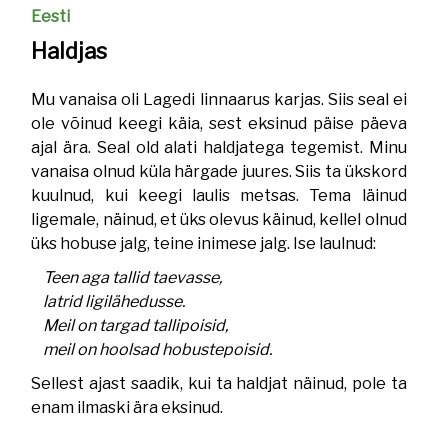
Eesti
Haldjas
Mu vanaisa oli Lagedi linnaarus karjas. Siis seal ei
ole võinud keegi käia, sest eksinud päise päeva
ajal ära. Seal old alati haldjatega tegemist. Minu
vanaisa olnud küla härgade juures. Siis ta ükskord
kuulnud, kui keegi laulis metsas. Tema läinud
ligemale, näinud, et üks olevus käinud, kellel olnud
üks hobuse jalg, teine inimese jalg. Ise laulnud:
Teen aga tallid taevasse,
latrid ligilähedusse.
Meil on targad tallipoisid,
meil on hoolsad hobustepoisid.
Sellest ajast saadik, kui ta haldjat näinud, pole ta
enam ilmaski ära eksinud.