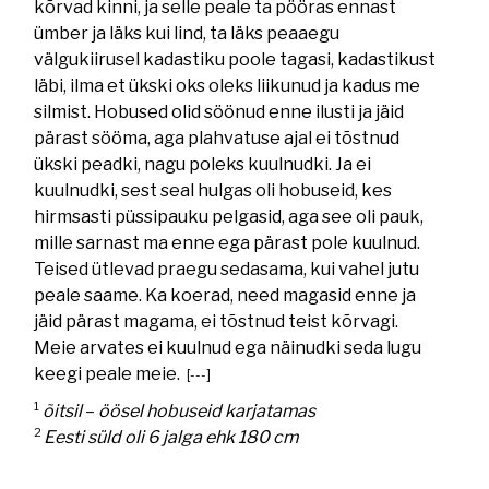
kõrvad kinni, ja selle peale ta pööras ennast
ümber ja läks kui lind, ta läks peaaegu
välgukiirusel kadastiku poole tagasi, kadastikust
läbi, ilma et ükski oks oleks liikunud ja kadus me
silmist. Hobused olid söönud enne ilusti ja jäid
pärast sööma, aga plahvatuse ajal ei tõstnud
ükski peadki, nagu poleks kuulnudki. Ja ei
kuulnudki, sest seal hulgas oli hobuseid, kes
hirmsasti püssipauku pelgasid, aga see oli pauk,
mille sarnast ma enne ega pärast pole kuulnud.
Teised ütlevad praegu sedasama, kui vahel jutu
peale saame. Ka koerad, need magasid enne ja
jäid pärast magama, ei tõstnud teist kõrvagi.
Meie arvates ei kuulnud ega näinudki seda lugu
keegi peale meie.
[---]
1
õitsil
–
öösel hobuseid karjatamas
2
Eesti süld oli 6 jalga ehk 180 cm