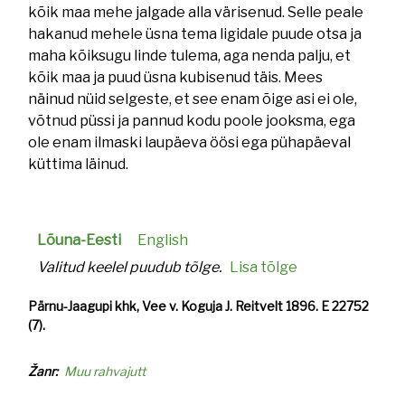
kõik maa mehe jalgade alla värisenud. Selle peale
hakanud mehele üsna tema ligidale puude otsa ja
maha kõiksugu linde tulema, aga nenda palju, et
kõik maa ja puud üsna kubisenud täis. Mees
näinud nüid selgeste, et see enam õige asi ei ole,
võtnud püssi ja pannud kodu poole jooksma, ega
ole enam ilmaski laupäeva öösi ega pühapäeval
küttima läinud.
Lõuna-Eesti
English
Valitud keelel puudub tõlge.
Lisa tõlge
Pärnu-Jaagupi khk, Vee v. Koguja J. Reitvelt 1896. E 22752
(7).
Žanr
Muu rahvajutt