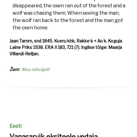
disappeared, the oxen ran out of the forest and a
wolf was chasing them. When seeing the man,
the wolf ran back to the forest and the man got
the oxen home.
Jaan Tamm, snd 1845. Koeru khk, Rakke k < Ao k. Koguja
Laine Priks 1938. ERA II 183, 721 (7). Inglise tõlge: Maarja
Villandi-Reiljan.
Žanr
Muu rahvajutt
Eesti
Vanasarvik eksiteele vedaja