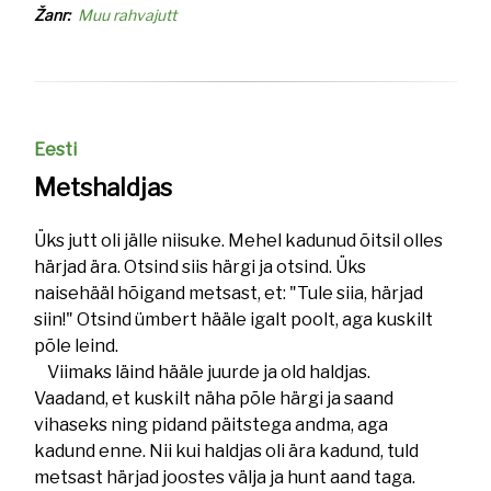
Žanr
Muu rahvajutt
Eesti
Metshaldjas
Üks jutt oli jälle niisuke. Mehel kadunud õitsil olles
härjad ära. Otsind siis härgi ja otsind. Üks
naisehääl hõigand metsast, et: "Tule siia, härjad
siin!" Otsind ümbert hääle igalt poolt, aga kuskilt
põle leind.
Viimaks läind hääle juurde ja old haldjas.
Vaadand, et kuskilt näha põle härgi ja saand
vihaseks ning pidand päitstega andma, aga
kadund enne. Nii kui haldjas oli ära kadund, tuld
metsast härjad joostes välja ja hunt aand taga.