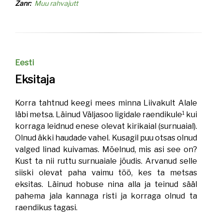
Žanr
Muu rahvajutt
Eesti
Eksitaja
Korra tahtnud keegi mees minna Liivakult Alale
1
läbi metsa. Läinud Väljasoo ligidale raendikule
kui
korraga leidnud enese olevat kirikaial (surnuaial).
Olnud äkki haudade vahel. Kusagil puu otsas olnud
valged linad kuivamas. Mõelnud, mis asi see on?
Kust ta nii ruttu surnuaiale jõudis. Arvanud selle
siiski olevat paha vaimu töö, kes ta metsas
eksitas. Läinud hobuse nina alla ja teinud sääl
pahema jala kannaga risti ja korraga olnud ta
raendikus tagasi.