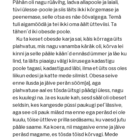
Pähän oli nagu rüävihg, ladva allapoole ja laiali,
tüvi ülesse-poole ja siis läits ikki kõrgemase ja
peenemase, selle otsa es näe öövalgega. Temä
tuli aigamöödä ja tei ikki oma äält ütteviisi. Ta
tähen´d iki obesde poole.
Ku ta keset obesde karja sai, käis kõrraga üits
plahvatus, mis nagu vanamba käräk oli, kõrva lei
kinni ja selle pääle kään´d ennäsd ümmer ja läe ku
lind, ta läits piaaigu välgi kiirusega kadastigu
poole tagasi, kadastigusd läbi, ilma et üits oss oles
liikun edesi ja katte mede silmist. Obesa seive
enne ilusda ja jäive perän sööm[a], aga
plahvatuse aal es tõsda üitsgi päädgi üless, nagu
es kuulegi na. Ja es kuule kah, sesd sääl oli obeset
seldsin, kes kangesde püssi paukugi pel´lässive,
aga see oli pauk miäsd ma enne ega peräsd ei ole
kuulu, tõise üttleve prilla sedäsamu, ku vaesd jutu
pääle saame. Ka koera, nii magasive enne ja jäive
peräsd magame, es tõsda tõisd kõrvagi. Mede