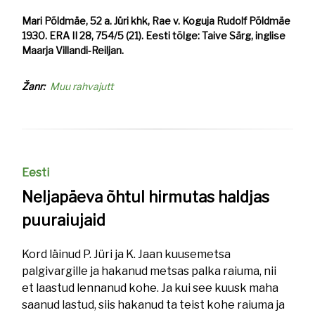
Mari Põldmäe, 52 a. Jüri khk, Rae v. Koguja Rudolf Põldmäe
1930. ERA II 28, 754/5 (21). Eesti tõlge: Taive Särg, inglise
Maarja Villandi-Reiljan.
Žanr
Muu rahvajutt
Eesti
Neljapäeva õhtul hirmutas haldjas
puuraiujaid
Kord läinud P. Jüri ja K. Jaan kuusemetsa
palgivargille ja hakanud metsas palka raiuma, nii
et laastud lennanud kohe. Ja kui see kuusk maha
saanud lastud, siis hakanud ta teist kohe raiuma ja