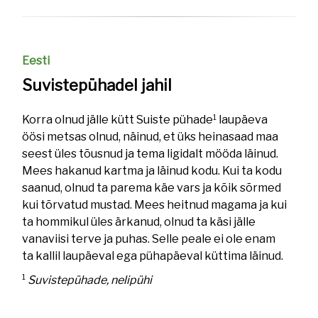
Eesti
Suvistepühadel jahil
1
Korra olnud jälle kütt Suiste pühade
laupäeva
öösi metsas olnud, näinud, et üks heinasaad maa
seest üles tõusnud ja tema ligidalt mööda läinud.
Mees hakanud kartma ja läinud kodu. Kui ta kodu
saanud, olnud ta parema käe vars ja kõik sõrmed
kui tõrvatud mustad. Mees heitnud magama ja kui
ta hommikul üles ärkanud, olnud ta käsi jälle
vanaviisi terve ja puhas. Selle peale ei ole enam
ta kallil laupäeval ega pühapäeval küttima läinud.
1
Suvistepühade, nelipühi