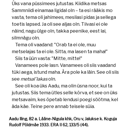
Üks vana püssimees jutustas. Kiidika metsas
Sammniidi einamaa ligidal oln – ta esi rääkis mo
vasta, tema oli jahimees, mesilasi pidas ja sellega
toetis lapsed. Ja oli see aljas oln. Tiivasi ei ole
näind, nagu ülge oln, takka peenike, eest lai,
silmnägu oln.
Tema oli vaadand: "Orab ta ei ole, muu
metselajas ta ei ole. Sitta, ma lasen ta maha!"
Siis ta üün vasta: "Mitte, mitte!"
Vanamees pole lasn. Vanamees oli siis vaadand
tüki aega, istund maha. Ära pole ka läin. See oli siis
see
metsal´lakas
oln.
See oli koa üks Aadu, ma olin üsna noor, kui ta
jutustas. Siis tema ütles selle kõrva, et see on üks
metsavaim, kes õpetab lendusi poegi söötma, kel
äda käe. Teine pere annab teisele süia.
Aadu Iling, 82 a. Lääne-Nigula khk, Oru v, Jalukse k. Koguja
Rudolf Põldmäe 1933. ERA II 62, 133/5 (44).