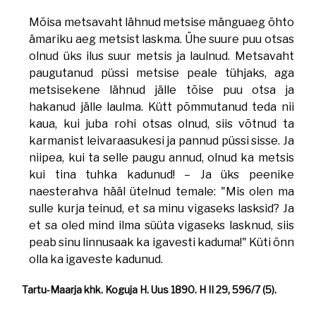
Mõisa metsavaht lähnud metsise mänguaeg õhto
ämariku aeg metsist laskma. Ühe suure puu otsas
olnud üks ilus suur metsis ja laulnud. Metsavaht
paugutanud püssi metsise peale tühjaks, aga
metsisekene lähnud jälle tõise puu otsa ja
hakanud jälle laulma. Kütt põmmutanud teda nii
kaua, kui juba rohi otsas olnud, siis võtnud ta
karmanist leivaraasukesi ja pannud püssi sisse. Ja
niipea, kui ta selle paugu annud, olnud ka metsis
kui tina tuhka kadunud! – Ja üks peenike
naesterahva hääl ütelnud temale: "Mis olen ma
sulle kurja teinud, et sa minu vigaseks lasksid? Ja
et sa oled mind ilma süüta vigaseks lasknud, siis
peab sinu linnusaak ka igavesti kaduma!" Küti õnn
olla ka igaveste kadunud.
Tartu-Maarja khk. Koguja H. Uus 1890. H II 29, 596/7 (5).