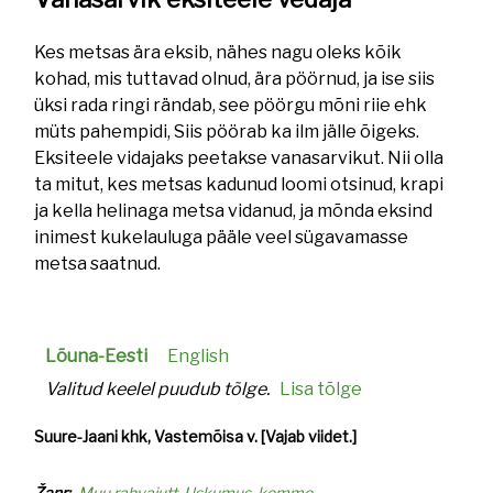
Kes metsas ära eksib, nähes nagu oleks kõik
kohad, mis tuttavad olnud, ära pöörnud, ja ise siis
üksi rada ringi rändab, see pöörgu mõni riie ehk
müts pahempidi, Siis pöörab ka ilm jälle õigeks.
Eksiteele vidajaks peetakse vanasarvikut. Nii olla
ta mitut, kes metsas kadunud loomi otsinud, krapi
ja kella helinaga metsa vidanud, ja mõnda eksind
inimest kukelauluga pääle veel sügavamasse
metsa saatnud.
Lõuna-Eesti
English
Valitud keelel puudub tõlge.
Lisa tõlge
Suure-Jaani khk, Vastemõisa v. [Vajab viidet.]
Žanr
Muu rahvajutt
Uskumus, komme