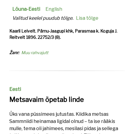
Lõuna-Eesti
English
Valitud keelel puudub tõlge.
Lisa tõlge
Kaarli Leivelt. Pärnu-Jaagupi khk, Parasmaa k. Koguja J.
Reitvelt 1896. 22752/3 (8).
Žanr
Muu rahvajutt
Eesti
Metsavaim õpetab linde
Üks vana püssimees jutustas. Kiidika metsas
Sammniidi heinamaa ligidal olnud – ta ise rääkis
mulle, tema oli jahimees, mesilasi pidas ja sellega