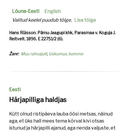
Lõuna-Eesti
English
Valitud keelel puudub tõlge.
Lisa tõlge
Hans Rüisson. Pärnu-Jaagupi khk, Parasmaa v. Koguja J.
Reitvelt. 1896. E 22751/2 (6).
Žanr
Muu rahvajutt
Uskumus, komme
Eesti
Härjapilliga haldjas
Kütt olnud ristipäeva lauba öösi metsas, näinud
aga, et üks hall mees tema kõrval kivi otsas
istunud ja härjapilli ajanud, aga nenda valjuste, et