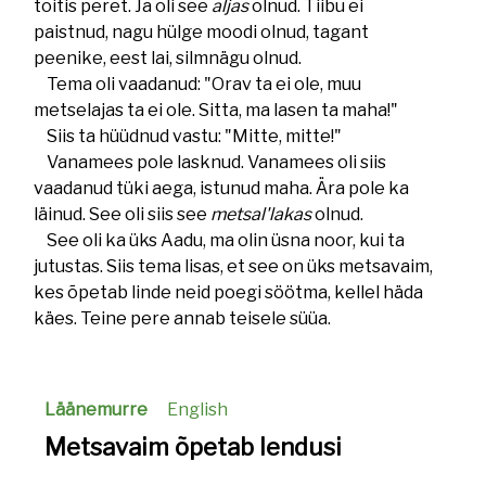
toitis peret. Ja oli see
aljas
olnud. Tiibu ei
paistnud, nagu hülge moodi olnud, tagant
peenike, eest lai, silmnägu olnud.
Tema oli vaadanud: "Orav ta ei ole, muu
metselajas ta ei ole. Sitta, ma lasen ta maha!"
Siis ta hüüdnud vastu: "Mitte, mitte!"
Vanamees pole lasknud. Vanamees oli siis
vaadanud tüki aega, istunud maha. Ära pole ka
läinud. See oli siis see
metsal'lakas
olnud.
See oli ka üks Aadu, ma olin üsna noor, kui ta
jutustas. Siis tema lisas, et see on üks metsavaim,
kes õpetab linde neid poegi söötma, kellel häda
käes. Teine pere annab teisele süüa.
Läänemurre
English
Metsavaim õpetab lendusi