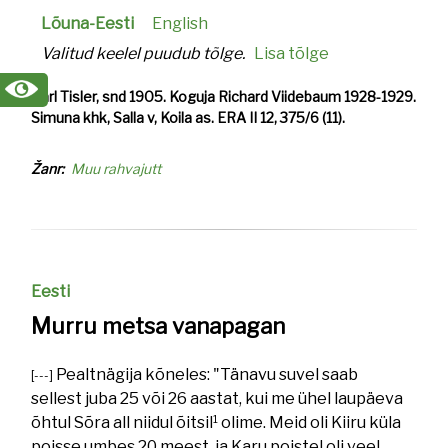
Lõuna-Eesti
English
Valitud keelel puudub tõlge.
Lisa tõlge
Karl Tisler, snd 1905. Koguja Richard Viidebaum 1928-1929.
Simuna khk, Salla v, Koila as. ERA II 12, 375/6 (11).
Žanr
Muu rahvajutt
Eesti
Murru metsa vanapagan
Pealtnägija kõneles: "Tänavu suvel saab
[---]
sellest juba 25 või 26 aastat, kui me ühel laupäeva
1
õhtul Sõra all niidul õitsil
olime. Meid oli Kiiru küla
poisse umbes 20 meest, ja Karu poistel oli veel