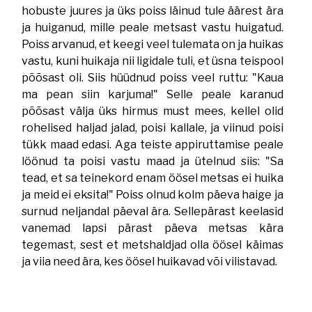
hobuste juures ja üks poiss läinud tule äärest ära
ja huiganud, mille peale metsast vastu huigatud.
Poiss arvanud, et keegi veel tulemata on ja huikas
vastu, kuni huikaja nii ligidale tuli, et üsna teispool
põõsast oli. Siis hüüdnud poiss veel ruttu: "Kaua
ma pean siin karjuma!" Selle peale karanud
põõsast välja üks hirmus must mees, kellel olid
rohelised haljad jalad, poisi kallale, ja viinud poisi
tükk maad edasi. Aga teiste appiruttamise peale
löönud ta poisi vastu maad ja ütelnud siis: "Sa
tead, et sa teinekord enam öösel metsas ei huika
ja meid ei eksita!" Poiss olnud kolm päeva haige ja
surnud neljandal päeval ära. Sellepärast keelasid
vanemad lapsi pärast päeva metsas kära
tegemast, sest et metshaldjad olla öösel käimas
ja viia need ära, kes öösel huikavad või vilistavad.