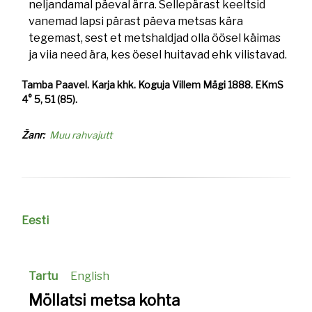
neljandamal päeval ärra. Sellepärast keeltsid
vanemad lapsi pärast päeva metsas kära
tegemast, sest et metshaldjad olla öösel käimas
ja viia need ära, kes öesel huitavad ehk vilistavad.
Tamba Paavel. Karja khk. Koguja Villem Mägi 1888. EKmS
4° 5, 51 (85).
Žanr
Muu rahvajutt
Eesti
Tartu
English
Möllatsi metsa kohta