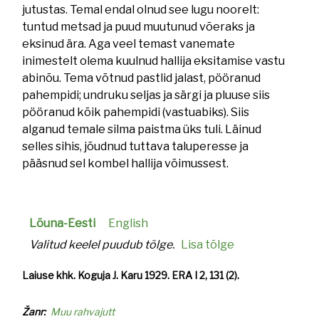
jutustas. Temal endal olnud see lugu noorelt:
tuntud metsad ja puud muutunud võeraks ja
eksinud ära. Aga veel temast vanemate
inimestelt olema kuulnud hallija eksitamise vastu
abinõu. Tema võtnud pastlid jalast, pööranud
pahempidi; undruku seljas ja särgi ja pluuse siis
pööranud kõik pahempidi (vastuabiks). Siis
alganud temale silma paistma üks tuli. Läinud
selles sihis, jõudnud tuttava taluperesse ja
pääsnud sel kombel hallija võimussest.
Lõuna-Eesti
English
Valitud keelel puudub tõlge.
Lisa tõlge
Laiuse khk. Koguja J. Karu 1929. ERA I 2, 131 (2).
Žanr
Muu rahvajutt