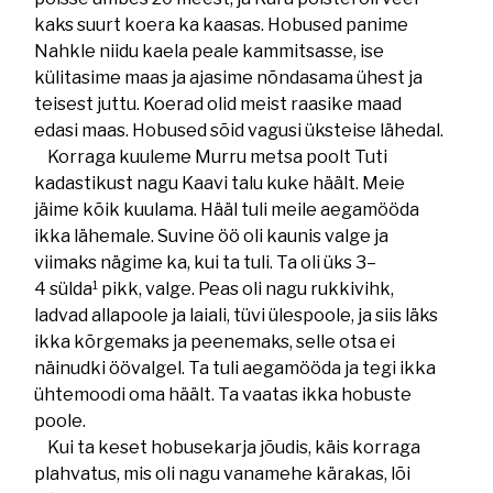
kaks suurt koera ka kaasas. Hobused panime
Nahkle niidu kaela peale kammitsasse, ise
külitasime maas ja ajasime nõndasama ühest ja
teisest juttu. Koerad olid meist raasike maad
edasi maas. Hobused sõid vagusi üksteise lähedal.
Korraga kuuleme Murru metsa poolt Tuti
kadastikust nagu Kaavi talu kuke häält. Meie
jäime kõik kuulama. Hääl tuli meile aegamööda
ikka lähemale. Suvine öö oli kaunis valge ja
viimaks nägime ka, kui ta tuli. Ta oli üks 3–
1
4 sülda
pikk, valge. Peas oli nagu rukkivihk,
ladvad allapoole ja laiali, tüvi ülespoole, ja siis läks
ikka kõrgemaks ja peenemaks, selle otsa ei
näinudki öövalgel. Ta tuli aegamööda ja tegi ikka
ühtemoodi oma häält. Ta vaatas ikka hobuste
poole.
Kui ta keset hobusekarja jõudis, käis korraga
plahvatus, mis oli nagu vanamehe kärakas, lõi