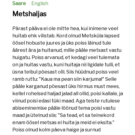
Saare
English
Metshaljas
Pärast pääva ei ole mitte hea, kui inimene veel
huitab ehk vilistab. Kord olnud Metsküla lapsed
öösel hobuste juures ja üks poiss läinud tule
äärest ära ja huitanud, mille pääle metsast vastu
huigatu. Poiss arvanud, et kedagi veel tulemata
on ja huitas vastu, kuni huitaja nii ligidale tulli, et
üsna teibul pöesast olli. Siis hüüdnud poiss veel
ramb ruttu: "Kaua ma pean siin karjuma!" Selle
pääle karganud pöesast üks hirmus must mees,
kellel rohelsed haljad jalad all ollid, poisi kallale, ja
viinud poisi edasi tüki maad. Aga teiste rutulese
abiseminemise pääle löönud tema poisi vastu
maad ja ütelnud siis: "Sa tead, et sa teinekord
enam öösel metsas ei huita ja meid ei eksita."
Poiss olnud kolm päeva haige ja surnud