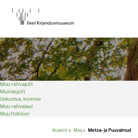
Main
navigation
Muu rahvajutt
Muinasjutt
Uskumus, komme
Muu rahvalaul
Muu folkloor
Avaleht
»
Maa
»
Metsa- ja Puuvaimud
Breadcrumb