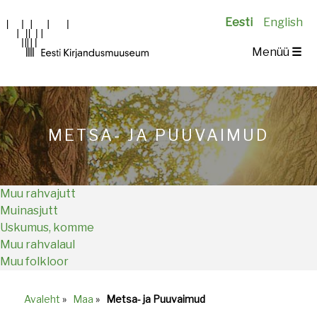
Eesti
English
Main
Menüü
☰
navigation
METSA- JA PUUVAIMUD
Muu rahvajutt
Muinasjutt
Uskumus, komme
Muu rahvalaul
Muu folkloor
Avaleht
»
Maa
»
Metsa- ja Puuvaimud
Breadcrumb