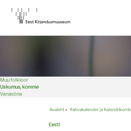
Main
navigation
Muu folkloor
Uskumus, komme
Vanasõna
Avaleht
»
Rahvakalender ja Kalendrikomb
Breadcrumb
Eesti