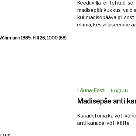
Keeduvilja ei tehtud sel
madisepää kukkus, vaid se
kui madisepäävalgi; ses
elama, kes viljaseemne ä
öhrmann 1889. H II 26, 1000 (66).
Lõuna-Eesti
English
Madisepäe anti kan
Kanadel oma ka voti kähen
anti kanadel võti kätte.