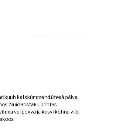
arikuuh katskümmend ütesä päiva,
oos. Nuid aestaku peetas
 vihma vai põvva ja kasvi kõhna vilä,
sakoos.“