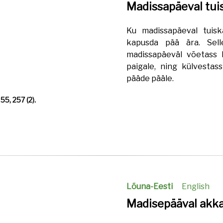
Madissapäeval tui
Ku madissapäeval tuisk
kapusda pää ära. Selle
madissapäeväl võetass 
paigale, ning külvesta
pääde pääle.
55, 257 (2).
Lõuna-Eesti
English
Madisepääval akk