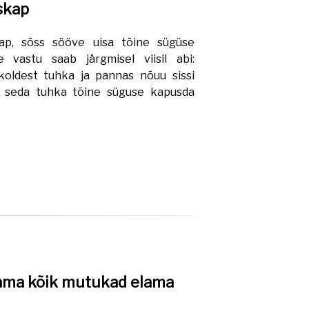
skap
ap, sõss sööve uisa tõine sügüse
 vastu saab järgmisel viisil abi:
koldest tuhka ja pannas nõuu sissi
ss seda tuhka tõine süguse kapusda
ama kõik mutukad elama