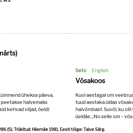
I, WS.
märts)
Seto
English
Võsakoos
akskümmend üheksa päeva,
Kuol aestagal om veebru
id peetakse halvemaks
tuud aestaka üldas võsak
id kehvad viljad, öeldi:
halvõmbast. Suvõl, ku olli
üeldäs: „No selle om – võ
86 (5). Trükitud: Hiiemäe 1981. Eesti tõlge: Taive Särg.