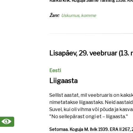
Karksi khk. Koguja Salme Tanning 1938. KK
Žanr
Uskumus, komme
Lisapäev, 29. veebruar (13. 
Eesti
Liigaasta
Sellist aastat, mil veebruaris on k
nimetatakse liigaastaks. Neid aasta
Suvel, kui oli vihma või põuda ja kasvas
"No sellepärast ongi et – liigaasta."
Setomaa. Koguja M. Ilvik 1939. ERA II 267, 2