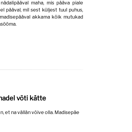
 nädalipääval maha, mis pääva piale
l pääval, mil sest küljest tuul puhus,
t madisepääval akkama kõik mutukad
äsööma.
adel võti kätte
, et na vällän võive olla. Madisepäe