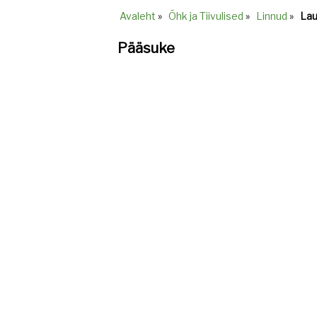
Avaleht
»
Õhk ja Tiivulised
»
Linnud
»
Lau
Breadcrumb
Pääsuke