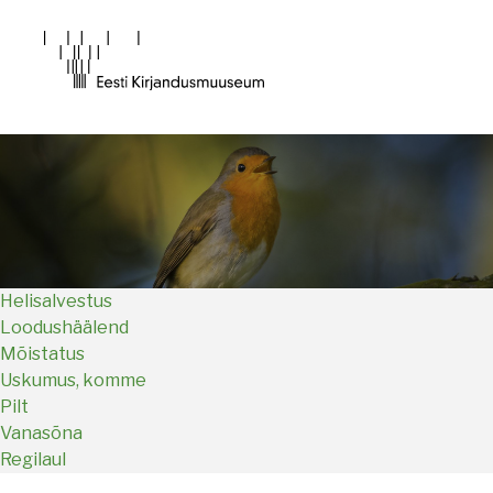
Main
navigation
Helisalvestus
Loodushäälend
Mõistatus
Uskumus, komme
Pilt
Vanasõna
Regilaul