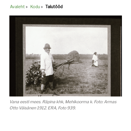
Avaleht
»
Kodu
»
Talutööd
Breadcrumb
Vana eesti mees. Räpina khk, Mehikoorma k. Foto: Armas
Otto Väisänen 1912. ERA, Foto 939
.