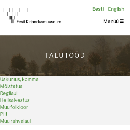
Eesti
English
Main
Menüü
☰
navigation
TALUTÖÖD
Uskumus, komme
Mõistatus
Regilaul
Helisalvestus
Muu folkloor
Pilt
Muu rahvalaul