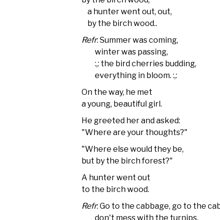
a hunter went out, out,
by the birch wood..
Refr
: Summer was coming,
winter was passing,
:,: the bird cherries budding,
everything in bloom. :,:
On the way, he met
a young, beautiful girl.
He greeted her and asked:
"Where are your thoughts?"
"Where else would they be,
but by the birch forest?"
A hunter went out
to the birch wood.
Refr
: Go to the cabbage, go to the ca
don't mess with the turnips,