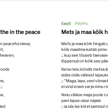
Eesti
Pilt/Pic
athe in the peace
Mets ja maa kõik 
in peaceful sleep,
Mets ja maa kõik hingab 
ht,
kõik maailma katab pime 
f heaven,
:,: kuu see tõuseb taevase
lõppenud on kõik see päev
woods
Kena neiu kõndis metsa 
süles oidis väikest lapsuk
ms,
:,: "Maga, laps, veel viima
,:
ei sind enam varja minu rind
se,
Neiu väikse maja poole ru
pani lapse ukse najale
ried
:,: ja siis ise kiirel sammul 