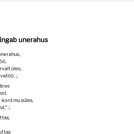
hingab unerahus
unerahus,
öö,
rvalt üles,
atöö. :,:
ääres
est.
st kord mu süles,
." :,:
ttas,
ruttas