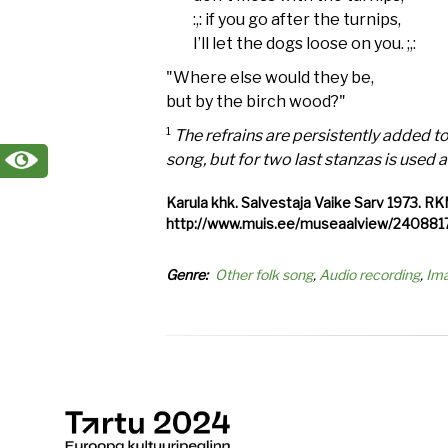
:,: if you go after the turnips,
I’ll let the dogs loose on you. ;,:
"Where else would they be,
but by the birch wood?"
1
The refrains are persistently added t
song, but for two last stanzas is used a 
Karula khk. Salvestaja Vaike Sarv 1973. RK
http://www.muis.ee/museaalview/240881
Genre
Other folk song
Audio recording
Im