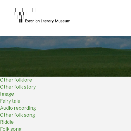
Main
Navigation
EN
Other folklore
Other folk story
Image
Fairy tale
Audio recording
Other folk song
Riddle
Folk song