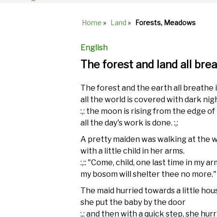
Home
»
Land
»
Forests, Meadows
Breadcrumb
English
The forest and land all bre
The forest and the earth all breathe 
all the world is covered with dark nig
:,: the moon is rising from the edge o
all the day's work is done. :,:
A pretty maiden was walking at the 
with a little child in her arms.
:,:: "Come, child, one last time in my ar
my bosom will shelter thee no more." :
The maid hurried towards a little hou
she put the baby by the door
:,: and then with a quick step, she hur