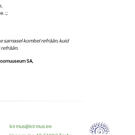
e,
 :,:
se sarnasel kombel refrään, kuid
 refrään.
Ajaloomuuseum SA,
kirmus@kirmus.ee