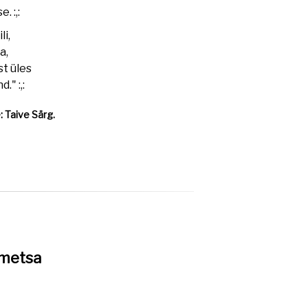
. :,:
li,
a,
st üles
." :,:
: Taive Särg.
 metsa