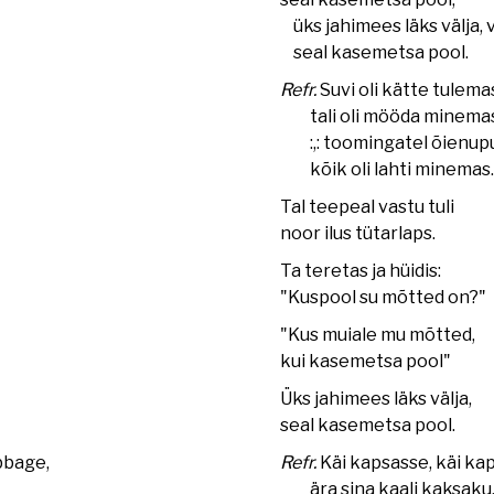
üks jahimees läks välja, v
seal kasemetsa pool
Refr.
Suvi oli kätte tulema
tali oli mööda minemas
:,: toomingatel õienup
kõik oli lahti minemas. :
Tal teepeal vastu tuli
noor ilus tütarlaps.
Ta teretas ja hüidis:
"Kuspool su mõtted on?"
"Kus muiale mu mõtted,
kui kasemetsa pool"
Üks jahimees läks välja,
seal kasemetsa pool.
bbage,
Refr.
Käi kapsasse, käi ka
ära sina kaali kaksaku