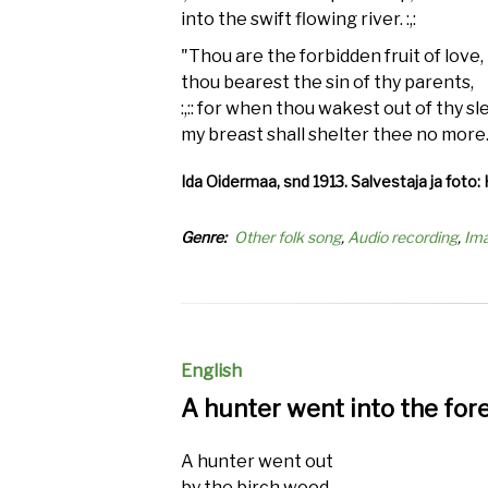
into the swift flowing river. :,:
"Thou are the forbidden fruit of love,
thou bearest the sin of thy parents,
:,:: for when thou wakest out of thy sl
my breast shall shelter thee no more." 
Ida Oidermaa, snd 1913. Salvestaja ja foto: 
Genre
Other folk song
Audio recording
Im
English
A hunter went into the for
A hunter went out
by the birch wood,