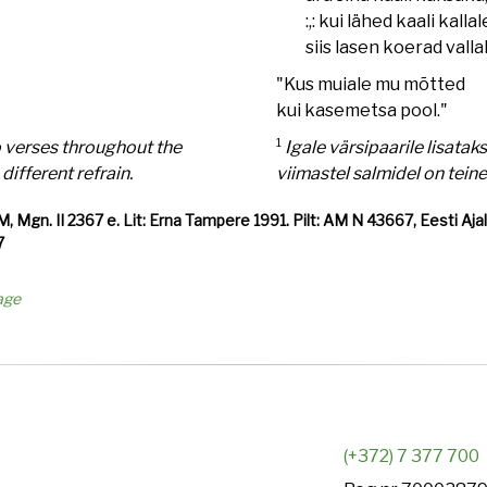
:,: kui lähed kaali kallal
siis lasen koerad vallale.
"Kus muiale mu mõtted
kui kasemetsa pool."
1
o verses throughout the
Igale värsipaarile lisatak
different refrain.
viimastel salmidel on teine
M, Mgn. II 2367 e. Lit: Erna Tampere 1991. Pilt: AM N 43667, Eesti 
7
age
(+372) 7 377 700