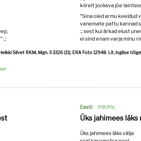
kiirelt jooksva jõe laintesse
"Sina oled armu keeldud vi
vanemate pattu kannad s
eep,
:,: sest kui ärkad elust une
:,:
ei sind enam varja minu rind
Heikki Silvet RKM, Mgn. II 3326 (11); ERA Foto 12948. Lit, inglise tõlge
age
Eesti
Pilt/Pic
est
Üks jahimees läks
Üks jahimees läks välja
seal kasemetsa pool,