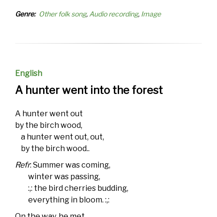
Genre
Other folk song
Audio recording
Image
English
A hunter went into the forest
A hunter went out
by the birch wood,
a hunter went out, out,
by the birch wood..
Refr
: Summer was coming,
winter was passing,
:,: the bird cherries budding,
everything in bloom. :,:
On the way, he met