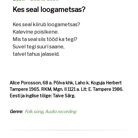
Kes seal loogametsas?
Kes seal kiirub loogametsas?
Kalevine poisikene.
Mis ta seal siis tööd ka tegi?
Suvel tegi suuri saane,
talvel tahus jalaseid.
Alice Porosson, 68 a. Põlva khk, Laho k. Koguja Herbert
Tampere 1965. RKM, Mgn. II 1121 a. Lit: E. Tampere 1986.
Eesti ja inglise tõlge: Taive Särg.
Genre
Folk song
Audio recording