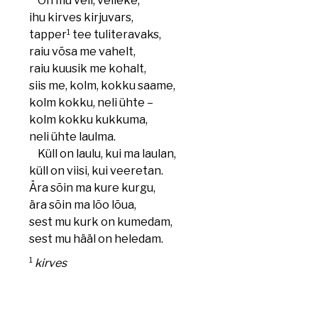
Oh mu veli, velleke,
ihu kirves kirjuvars,
1
tapper
tee tuliteravaks,
raiu võsa me vahelt,
raiu kuusik me kohalt,
siis me, kolm, kokku saame,
kolm kokku, neli ühte –
kolm kokku kukkuma,
neli ühte laulma.
Küll on laulu, kui ma laulan,
küll on viisi, kui veeretan.
Ära sõin ma kure kurgu,
ära sõin ma lõo lõua,
sest mu kurk on kumedam,
sest mu hääl on heledam.
1
kirves