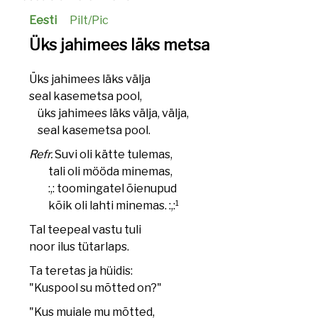
Eesti
Pilt/Pic
Üks jahimees läks metsa
Üks jahimees läks välja
seal kasemetsa pool,
üks jahimees läks välja, välja,
seal kasemetsa pool.
Refr.
Suvi oli kätte tulemas,
tali oli mööda minemas,
:,: toomingatel õienupud
1
kõik oli lahti minemas. :,:
Tal teepeal vastu tuli
noor ilus tütarlaps.
Ta teretas ja hüidis:
"Kuspool su mõtted on?"
"Kus muiale mu mõtted,