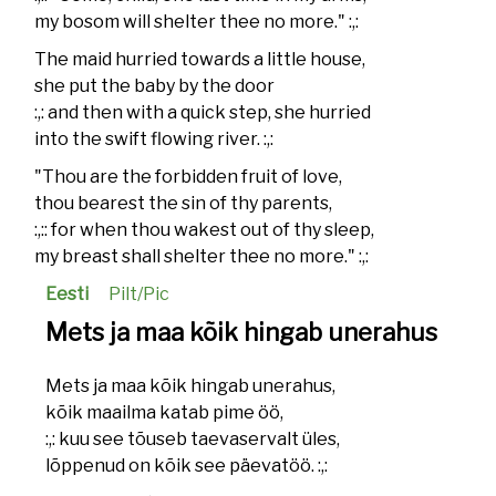
my bosom will shelter thee no more." :,:
The maid hurried towards a little house,
she put the baby by the door
:,: and then with a quick step, she hurried
into the swift flowing river. :,:
"Thou are the forbidden fruit of love,
thou bearest the sin of thy parents,
:,:: for when thou wakest out of thy sleep,
my breast shall shelter thee no more." :,:
Eesti
Pilt/Pic
Mets ja maa kõik hingab unerahus
Mets ja maa kõik hingab unerahus,
kõik maailma katab pime öö,
:,: kuu see tõuseb taevaservalt üles,
lõppenud on kõik see päevatöö. :,: