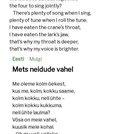
the four to sing jointly?
There’s plenty of song when I sing,
plenty of tune when I roll the tune.
I have eaten the crane’s throat,
I have eaten the lark’s jaw,
that's why my throat is deeper,
that's why my voice is brighter.
Eesti
Mulgi
Mets neidude vahel
Me oleme kolm õekest,
kus me, kolm, kokku saame,
kolm kokku, neli ühte –
kolm kokku kukkuma,
neli ühte laulma?
Võsa on meie vahel,
kuusik meie kohal.