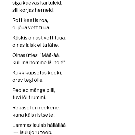
siga kaevas kartuleid,
siil korjas herneid.
Rott keetis roa,
ei jõua vett tuua.
Käskis oinast vett tuua,
oinas laisk ei ta lähe.
Oinas ütles: "Mää-ää,
küll ma homme lä-hen!"
Kukk küpsetas kooki,
orav tegi õlle.
Peoleo mänge pilli,
tuvi lõi trummi.
Rebasel on reekene,
kana käis ristsetel.
Lammas laulab hällällää,
--- laulujoru teeb.