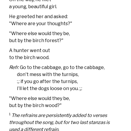
a young, beautiful girl.
He greeted her and asked:
"Where are your thoughts?"
"Where else would they be,
but by the birch forest?"
A hunter went out
to the birch wood.
Refr
: Go to the cabbage, go to the cabbage,
don't mess with the turnips,
:,: if you go after the turnips,
I’ll let the dogs loose on you. ;,:
"Where else would they be,
but by the birch wood?"
1
The refrains are persistently added to verses
throughout the song, but for two last stanzas is
used a different refrain.