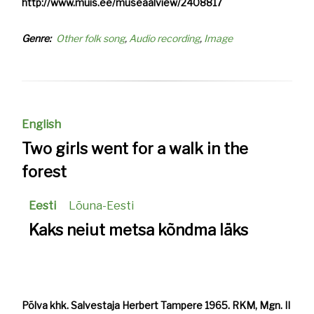
http://www.muis.ee/museaalview/2408817
Genre
Other folk song
Audio recording
Image
English
Two girls went for a walk in the
forest
Eesti
Lõuna-Eesti
Kaks neiut metsa kõndma läks
Põlva khk. Salvestaja Herbert Tampere 1965. RKM, Mgn. II