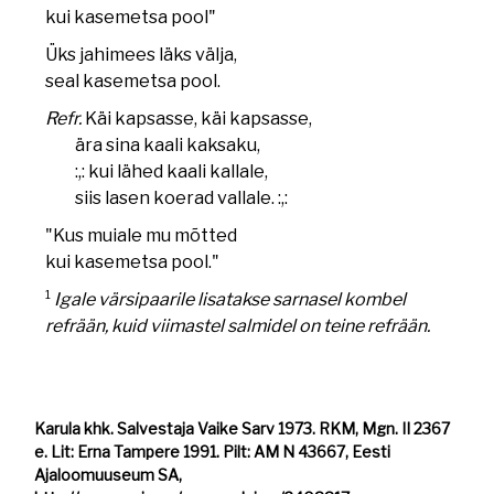
kui kasemetsa pool"
Üks jahimees läks välja,
seal kasemetsa pool.
Refr.
Käi kapsasse, käi kapsasse,
ära sina kaali kaksaku,
:,: kui lähed kaali kallale,
siis lasen koerad vallale. :,:
"Kus muiale mu mõtted
kui kasemetsa pool."
1
Igale värsipaarile lisatakse sarnasel kombel
refrään, kuid viimastel salmidel on teine refrään.
Karula khk. Salvestaja Vaike Sarv 1973. RKM, Mgn. II 2367
e. Lit: Erna Tampere 1991. Pilt: AM N 43667, Eesti
Ajaloomuuseum SA,