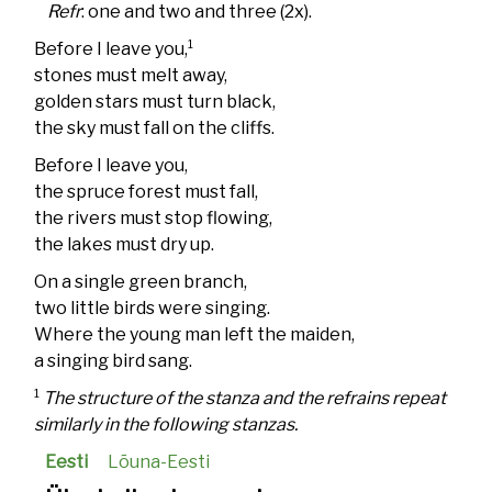
Refr
: one and two and three (2x).
1
Before I leave you,
stones must melt away,
golden stars must turn black,
the sky must fall on the cliffs.
Before I leave you,
the spruce forest must fall,
the rivers must stop flowing,
the lakes must dry up.
On a single green branch,
two little birds were singing.
Where the young man left the maiden,
a singing bird sang.
1
The structure of the stanza and the refrains repeat
similarly in the following stanzas.
Eesti
Lõuna-Eesti