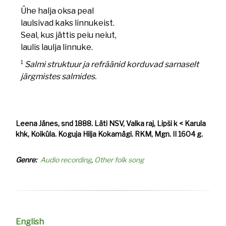
Ühe halja oksa peal
laulsivad kaks linnukeist.
Seal, kus jättis peiu neiut,
laulis laulja linnuke.
1
Salmi struktuur ja refräänid korduvad sarnaselt
järgmistes salmides.
Leena Jänes, snd 1888. Läti NSV, Valka raj, Lipši k < Karula
khk, Koiküla. Koguja Hilja Kokamägi. RKM, Mgn. II 1604 g.
Genre
Audio recording
Other folk song
English