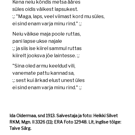
Kena neiu kõndis metsa ääres
süles oidis väikest lapsukest.
:,: "Maga, laps, veel viimast kord mu süles,
ei sind enam varja minu rind." :,:
Neiu väikse maja poole ruttas,
pani lapse ukse najale
:,: ja siis ise kiirel sammul ruttas
kiirelt jooksva jõe laintesse. :,:
"Sina oled armu keeldud vili,
vanemate pattu kannad sa,
:,: sest kui ärkad elust unest üles
ei sind enam varja minu rind." :,:
Ida Oidermaa, snd 1913. Salvestaja ja foto: Heikki Silvet
RKM, Mgn. II 3326 (11); ERA Foto 12948. Lit, inglise tõlge:
Taive Särg.