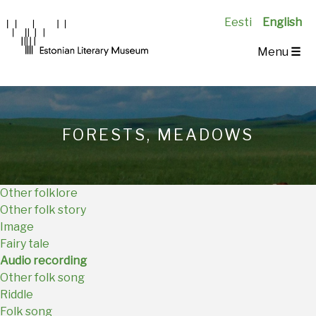
Eesti
English
Main
Menu
☰
Navigation
EN
FORESTS, MEADOWS
Other folklore
Other folk story
Image
Fairy tale
Audio recording
Other folk song
Riddle
Folk song