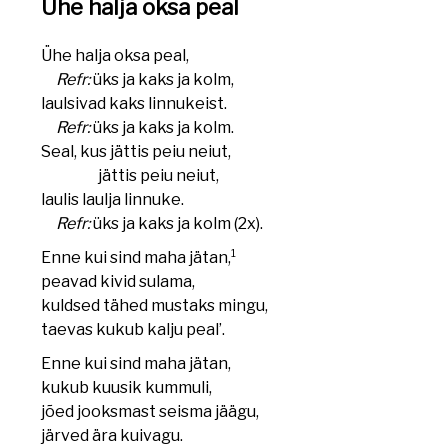
Ühe halja oksa peal
Ühe halja oksa peal,
Refr:
üks ja kaks ja kolm,
laulsivad kaks linnukeist.
Refr:
üks ja kaks ja kolm.
Seal, kus jättis peiu neiut,
jättis peiu neiut,
laulis laulja linnuke.
Refr:
üks ja kaks ja kolm (2x).
1
Enne kui sind maha jätan,
peavad kivid sulama,
kuldsed tähed mustaks mingu,
taevas kukub kalju peal’.
Enne kui sind maha jätan,
kukub kuusik kummuli,
jõed jooksmast seisma jäägu,
järved ära kuivagu.