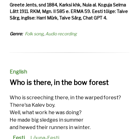
Greete Jents, snd 1884, Karksi khk, Nuia al. Koguja Selma
Lätt 1911. RKM, Mgn. II 585 e. ERMA 59. Eesti tõlge: Taive
Särg, inglise: Harri Mürk, Taive Särg, Chat GPT 4.
Genre
Folk song
Audio recording
English
Who is there, in the bow forest
Who is screeching there, in the warped forest?
There'sa Kalev boy.
Well, what work he was doing?
He made big sledges in summer
and hewed their runners in winter.
Eesti
Lõuna-Eesti