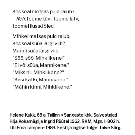
Kes seal metsas puid raiub?
Refr.
Toome tüvi, toome latv,
toomel ilusad õied.
Mihkel metsas puid raiub.
Kes seal süüa järgi viib?
Manni süüa järgi viib.
"Söö, söö, Mihklikene!"
"Ei või süüa, Mannikene."
"Miks nii, Mihklikene?"
"Käsi katki, Mannikene."
"Mähin kinni, Mihklikene."
Helene Kukk, 68 a. Tallinn < Sangaste khk. Salvestajad
Hilja Kokamägi ja Ingrid Rüütel 1962. RKM, Mgn. II 802 h.
Lit: Erna Tampere 1983. Eesti ja inglise tõlge: Taive Särg.