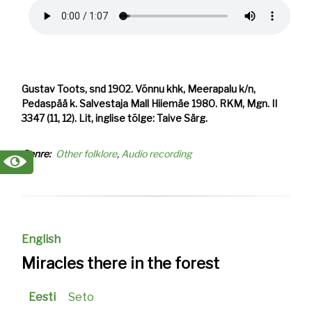
Audio
file
Gustav Toots, snd 1902. Võnnu khk, Meerapalu k/n,
Pedaspää k. Salvestaja Mall Hiiemäe 1980. RKM, Mgn. II
3347 (11, 12). Lit, inglise tõlge: Taive Särg.
Genre
Other folklore
Audio recording
English
Miracles there in the forest
Eesti
Seto