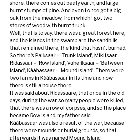
shore, there comes out peaty earth, and large
burnt stumps of pine. And even I once got a big
oak from the meadow, from which I got two
steres of wood with burnt trunk.
Well, that is to say, there was a great forest here,
and the islands in the swamp are the sandhills
that remained there, the kind that hasn't burned.
So there's Palksaar – 'Trunk Island', Mikitsaar,
Ridassaar – 'Row Island', Vaheliksaar – 'Between
Island', Kääbassaar – 'Mound Island'. There were
two farms in Kääbassaar in its time and now
there is still a house there.
It was said about Ridassaare, that once in the old
days, during the war, so many people were killed,
that there was a row of corpses, and so the place
became Row Island, my father said.
Kääbassaar was also a result of the war, because
there were mounds or burial grounds, so that
afterwards it was named Mound Island.