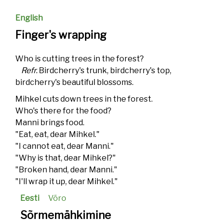
English
Finger's wrapping
Who is cutting trees in the forest?
Refr.
Birdcherry's trunk, birdcherry's top,
birdcherry's beautiful blossoms.
Mihkel cuts down trees in the forest.
Who's there for the food?
Manni brings food.
"Eat, eat, dear Mihkel."
"I cannot eat, dear Manni."
"Why is that, dear Mihkel?"
"Broken hand, dear Manni."
"I'll wrap it up, dear Mihkel."
Eesti
Võro
Sõrmemähkimine