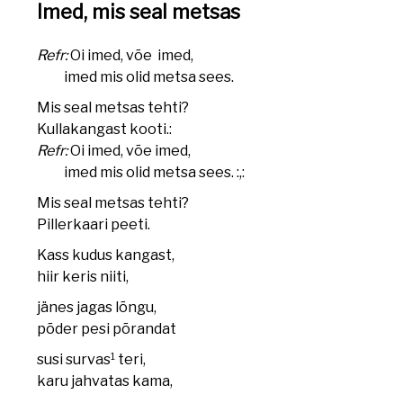
Imed, mis seal metsas
Refr:
Oi imed, võe imed,
imed mis olid metsa sees.
Mis seal metsas tehti?
Kullakangast kooti.:
Refr:
Oi imed, võe imed,
imed mis olid metsa sees. :,:
Mis seal metsas tehti?
Pillerkaari peeti.
Kass kudus kangast,
hiir keris niiti,
jänes jagas lõngu,
põder pesi põrandat
1
susi survas
teri,
karu jahvatas kama,