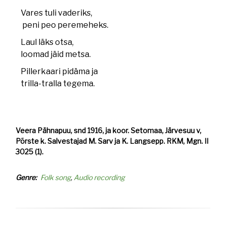
Vares tuli vaderiks,
peni peo peremeheks.
Laul läks otsa,
loomad jäid metsa.
Pillerkaari pidäma ja
trilla-tralla tegema.
Veera Pähnapuu, snd 1916, ja koor. Setomaa, Järvesuu v,
Põrste k. Salvestajad M. Sarv ja K. Langsepp. RKM, Mgn. II
3025 (1).
Genre
Folk song
Audio recording