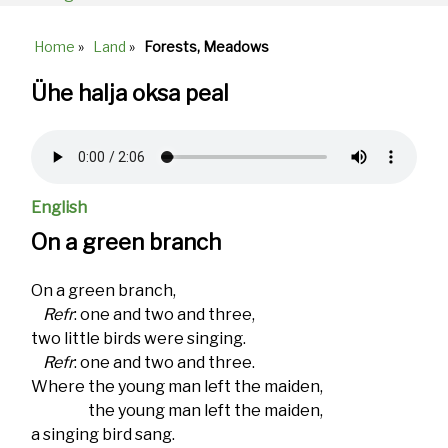
Home
»
Land
»
Forests, Meadows
Breadcrumb
Ühe halja oksa peal
Audio
file
English
On a green branch
On a green branch,
Refr
: one and two and three,
two little birds were singing.
Refr
: one and two and three.
Where the young man left the maiden,
the young man left the maiden,
a singing bird sang.