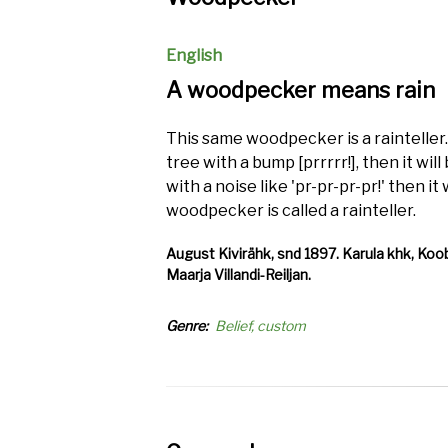
English
A woodpecker means rain
This same woodpecker is a rainteller. 
tree with a bump [prrrrr!], then it will 
with a noise like 'pr-pr-pr-pr!' then it 
woodpecker is called a rainteller.
August Kivirähk, snd 1897. Karula khk, Koob
Maarja Villandi-Reiljan.
Genre
Belief, custom