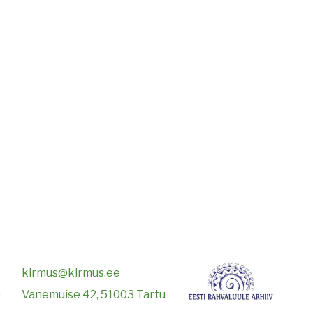
kirmus@kirmus.ee
9
Vanemuise 42, 51003 Tartu