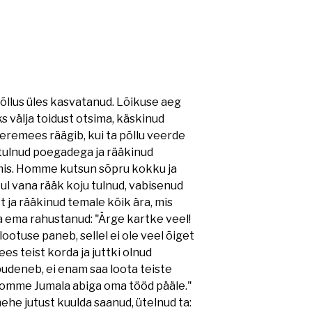
õllus üles kasvatanud. Lõikuse aeg
s välja toidust otsima, käskinud
eremees räägib, kui ta põllu veerde
tulnud poegadega ja rääkinud
valmis. Homme kutsun sõpru kokku ja
tul vana rääk koju tulnud, vabisenud
 ja rääkinud temale kõik ära, mis
a ema rahustanud: "Ärge kartke veel!
ootuse paneb, sellel ei ole veel õiget
es teist korda ja juttki olnud
pudeneb, ei enam saa loota teiste
homme Jumala abiga oma tööd pääle."
he jutust kuulda saanud, ütelnud ta: