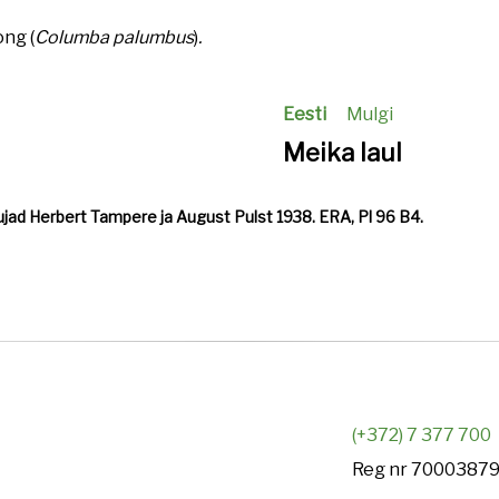
song
(
Columba palumbus
)
.
Eesti
Mulgi
Meika laul
Kogujad Herbert Tampere ja August Pulst 1938. ERA, Pl 96 B4.
(+372) 7 377 700
Reg nr 7000387