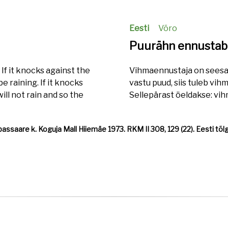
Eesti
Võro
Puurähn ennustab
If it knocks against the
Vihmaennustaja on seesa
be raining. If it knocks
vastu puud, siis tuleb vih
will not rain and so the
Sellepärast öeldakse: vi
assaare k. Koguja Mall Hiiemäe 1973. RKM II 308, 129 (22). Eesti tõlge