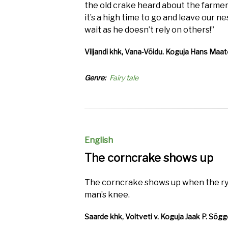
the old crake heard about the farmer
it’s a high time to go and leave our ne
wait as he doesn’t rely on others!”
Viljandi khk, Vana-Võidu. Koguja Hans Maaten
Genre
Fairy tale
English
The corncrake shows up
The corncrake shows up when the rye
man’s knee.
Saarde khk, Voltveti v. Koguja Jaak P. Sõggel