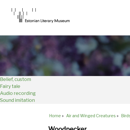
Main
Navigation
EN
Belief, custom
Fairy tale
Audio recording
Sound imitation
Home
»
Air and Winged Creatures
»
Bird
Breadcrumb
Woodpecker