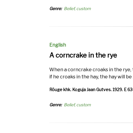
Genre
Belief, custom
English
A corncrake in the rye
When a corncrake croaks in the rye, t
if he croaks in the hay, the hay will be
Rõuge khk. Koguja Jaan Gutves. 1929. E 63466
Genre
Belief, custom