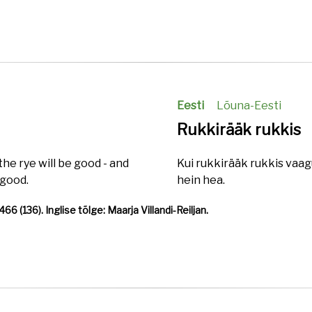
Eesti
Lõuna-Eesti
Rukkirääk rukkis
he rye will be good - and
Kui rukkirääk rukkis vaagu
 good.
hein hea.
 (136). Inglise tõlge: Maarja Villandi-Reiljan.