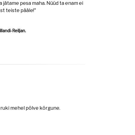
ja jätame pesa maha. Nüüd ta enam ei
tust teiste pääle!"
landi-Reiljan.
n ruki mehel põlve kõrgune.