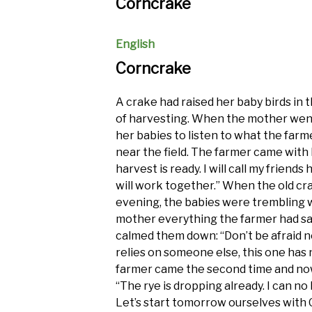
Corncrake
English
Corncrake
A crake had raised her baby birds in th
of harvesting. When the mother went
her babies to listen to what the far
near the field. The farmer came with 
harvest is ready. I will call my frien
will work together.” When the old c
evening, the babies were trembling wi
mother everything the farmer had sa
calmed them down: “Don’t be afraid
relies on someone else, this one has 
farmer came the second time and now 
“The rye is dropping already. I can no
Let’s start tomorrow ourselves with