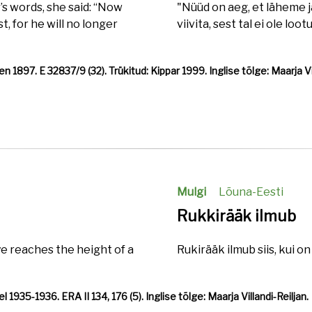
’s words, she said: “Now
"Nüüd on aeg, et läheme 
st, for he will no longer
viivita, sest tal ei ole loo
 1897. E 32837/9 (32). Trükitud: Kippar 1999. Inglise tõlge: Maarja Vil
Mulgi
Lõuna-Eesti
Rukkirääk ilmub
 reaches the height of a
Rukirääk ilmub siis, kui o
 1935-1936. ERA II 134, 176 (5). Inglise tõlge: Maarja Villandi-Reiljan.