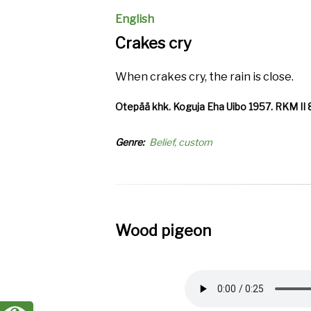
English
Crakes cry
When crakes cry, the rain is close.
Otepää khk. Koguja Eha Uibo 1957. RKM II 84,
Genre
Belief, custom
Wood pigeon
Audio
file