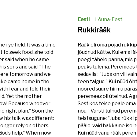
Eesti
Lõuna-Eesti
Rukkirääk
e rye field. It was a time
Rääk oli oma pojad rukkip
 to seek food, she told
jõudnud kätte. Kui ema läk
mer said when he came
poegi tähele panna, mis p
his sons and said: “The
peaks tulema. Peremees 
ds here tomorrow and we
sedaviisi: "Juba on vili 
rake came home in the
teen talgud." Kui nüüd õh
th fear and told their
noored suure hirmu pärast
id. Yet the mother
peremees oli ütelnud. Ag
 now! Because whoever
Sest kes teise peale oma l
no right plan.” Soon the
nõu." Varsti tulnud pereme
his talk was different:
teistsugune: "Juba rükki 
 longer rely on others.
pääle, vaid hakkame ise 
 God’s help.” When now
Kui nüüd vana rääk pereme