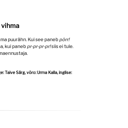
 vihma
ma puurähn. Kui see paneb
põrr!
ma, kui paneb
pr-pr-pr-pr!
siis ei tule.
hmaennustaja.
: Taive Särg, võro: Urma Kalla, inglise: