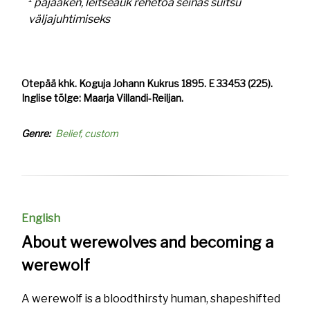
pajaaken, leitseauk rehetoa seinas suitsu
väljajuhtimiseks
Otepää khk. Koguja Johann Kukrus 1895. E 33453 (225).
Inglise tõlge: Maarja Villandi-Reiljan.
Genre
Belief, custom
English
About werewolves and becoming a
werewolf
A werewolf is a bloodthirsty human, shapeshifted