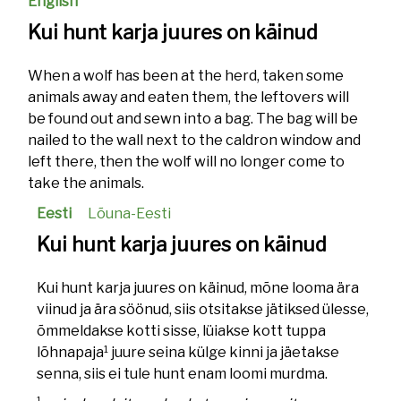
English
Kui hunt karja juures on käinud
When a wolf has been at the herd, taken some
animals away and eaten them, the leftovers will
be found out and sewn into a bag. The bag will be
nailed to the wall next to the caldron window and
left there, then the wolf will no longer come to
take the animals.
Eesti
Lõuna-Eesti
Kui hunt karja juures on käinud
Kui hunt karja juures on käinud, mõne looma ära
viinud ja ära söönud, siis otsitakse jätiksed ülesse,
õmmeldakse kotti sisse, lüiakse kott tuppa
1
lõhnapaja
juure seina külge kinni ja jäetakse
senna, siis ei tule hunt enam loomi murdma.
1