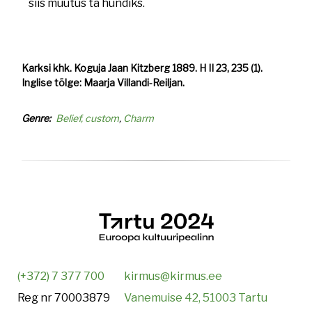
siis muutus ta hundiks.
Karksi khk. Koguja Jaan Kitzberg 1889. H II 23, 235 (1).
Inglise tõlge: Maarja Villandi-Reiljan.
Genre
Belief, custom
Charm
(+372) 7 377 700
kirmus@kirmus.ee
Reg nr 70003879
Vanemuise 42, 51003 Tartu