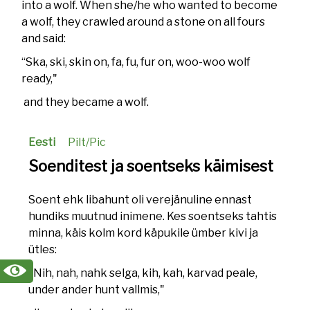
into a wolf. When she/he who wanted to become
a wolf, they crawled around a stone on all fours
and said:
“Ska, ski, skin on, fa, fu, fur on, woo-woo wolf
ready,"
and they became a wolf.
Eesti
Pilt/Pic
Soenditest ja soentseks käimisest
Soent ehk libahunt oli verejänuline ennast
hundiks muutnud inimene. Kes soentseks tahtis
minna, käis kolm kord käpukile ümber kivi ja
ütles:
"Nih, nah, nahk selga, kih, kah, karvad peale,
under ander hunt vallmis,"