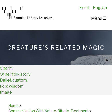
Eesti
English
Main
Menu
☰
Navigation
EN
CREATURE'S RELATED MAGIC
Charm
Other folk story
Belief, custom
Folk wisdom
Image
Home
»
Breadcrumb
Communication With Nature, Rituals, Treatment
»