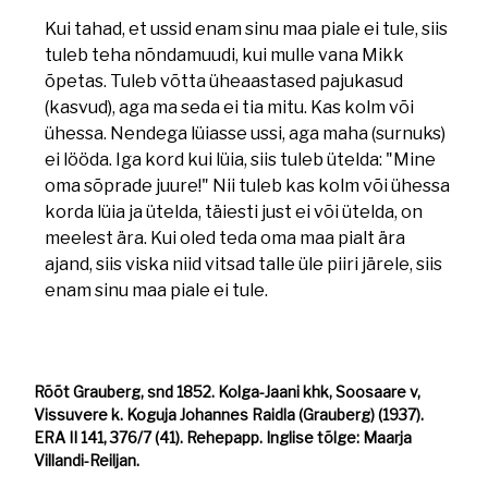
Kui tahad, et ussid enam sinu maa piale ei tule, siis
tuleb teha nõndamuudi, kui mulle vana Mikk
õpetas. Tuleb võtta üheaastased pajukasud
(kasvud), aga ma seda ei tia mitu. Kas kolm või
ühessa. Nendega lüiasse ussi, aga maha (surnuks)
ei lööda. Iga kord kui lüia, siis tuleb ütelda: "Mine
oma sõprade juure!" Nii tuleb kas kolm või ühessa
korda lüia ja ütelda, täiesti just ei või ütelda, on
meelest ära. Kui oled teda oma maa pialt ära
ajand, siis viska niid vitsad talle üle piiri järele, siis
enam sinu maa piale ei tule.
Rõõt Grauberg, snd 1852. Kolga-Jaani khk, Soosaare v,
Vissuvere k. Koguja Johannes Raidla (Grauberg) (1937).
ERA II 141, 376/7 (41). Rehepapp. Inglise tõlge: Maarja
Villandi-Reiljan.