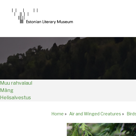
Main
Navigation
EN
Muu rahvalaul
Mäng
Helisalvestus
Home
»
Air and Winged Creatures
»
Bird
Breadcrumb