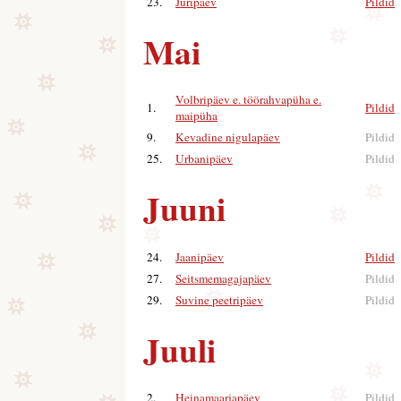
23.
Jüripäev
Pildid
|
Mai
Volbripäev e. töörahvapüha e.
1.
Pildid
|
maipüha
9.
Kevadine nigulapäev
Pildid
25.
Urbanipäev
Pildid
Juuni
24.
Jaanipäev
Pildid
|
27.
Seitsmemagajapäev
Pildid
29.
Suvine peetripäev
Pildid
Juuli
2.
Heinamaarjapäev
Pildid