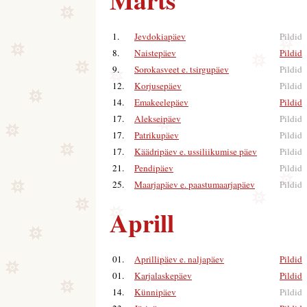
1.
Jevdokiapäev
Pildid
8.
Naistepäev
Pildid
|
9.
Sorokasveet e. tsirgupäev
Pildid
12.
Korjusepäev
Pildid
14.
Emakeelepäev
Pildid
|
17.
Alekseipäev
Pildid
17.
Patrikupäev
Pildid
17.
Käädripäev e. ussiliikumise päev
Pildid
21.
Pendipäev
Pildid
25.
Maarjapäev e. paastumaarjapäev
Pildid
Aprill
01.
Aprillipäev e. naljapäev
Pildid
|
01.
Karjalaskepäev
Pildid
|
14.
Künnipäev
Pildid