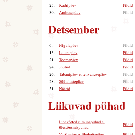
25.
Kadripäev
Pildid
|
30.
Andresepäev
Pildid
Detsember
6.
Nigulapäev
Pildid
13.
Luutsipäev
Pildid
|
21.
Toomapäev
Pildid
|
24.
Jõulud
Pildid
|
26.
Tabanipäev e. tehvanusepäev
Pildid
28.
Süütalastepäev
Pildid
31.
Näärid
Pildid
|
Liikuvad pühad
Lihavõtted e. munapühad e.
Pildid
|
ülestõusmispühad
Vastlapäev e. lihaheitepäev
Pildid
|