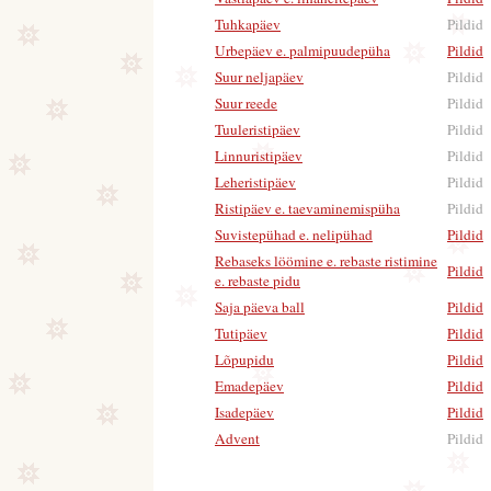
Tuhkapäev
Pildid
Urbepäev e. palmipuudepüha
Pildid
|
Suur neljapäev
Pildid
Suur reede
Pildid
Tuuleristipäev
Pildid
Linnuristipäev
Pildid
Leheristipäev
Pildid
Ristipäev e. taevaminemispüha
Pildid
Suvistepühad e. nelipühad
Pildid
|
Rebaseks löömine e. rebaste ristimine
Pildid
|
e. rebaste pidu
Saja päeva ball
Pildid
|
Tutipäev
Pildid
|
Lõpupidu
Pildid
|
Emadepäev
Pildid
|
Isadepäev
Pildid
|
Advent
Pildid