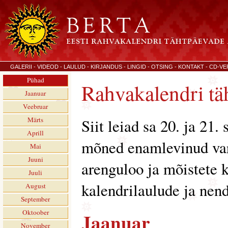
GALERII
-
VIDEOD
-
LAULUD
-
KIRJANDUS
-
LINGID
-
OTSING
-
KONTAKT
-
CD-VE
Pühad
Rahvakalendri tä
Jaanuar
Veebruar
Märts
Siit leiad sa 20. ja 21.
Aprill
mõned enamlevinud va
Mai
Juuni
arenguloo ja mõistete 
Juuli
kalendrilaulude ja nend
August
September
Oktoober
Jaanuar
November