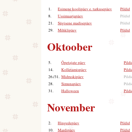
1.
Esimene koolipäev e. tarkusepäev
Pildid
|
8.
Ussimaarjapäev
Pildid
21.
Sügisene madisepäev
Pildid
29.
Mihklipäev
Pildid
|
Oktoober
5.
Õpetajate päev
Pildi
14.
Kolletamispäev
Pildi
26./31.
Midruskipäev
Pild
28.
Simunapäev
Pild
31.
Halloween
Pildi
November
2.
Hingedepäev
Pildid
|
10.
Mardipäev
Pildid
|