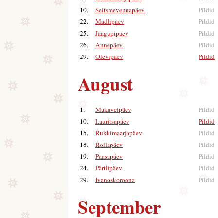
10.
Seitsmevennapäev
Pildid
22.
Madlipäev
Pildid
25.
Jaagupipäev
Pildid
26.
Annepäev
Pildid
29.
Olevipäev
Pildid
|
August
1.
Makaveipäev
Pildid
10.
Lauritsapäev
Pildid
|
15.
Rukkimaarjapäev
Pildid
18.
Rollapäev
Pildid
19.
Paasapäev
Pildid
24.
Pärtlipäev
Pildid
29.
Ivanoskoroona
Pildid
September