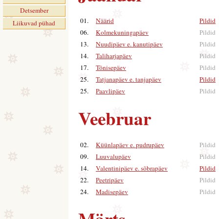
Detsember
01.
Näärid
Pildid
|
Liikuvad pühad
06.
Kolmekuningapäev
Pildid
13.
Nuudipäev e. kanutipäev
Pildid
14.
Taliharjapäev
Pildid
17.
Tõnisepäev
Pildid
25.
Tatjanapäev e. tanjapäev
Pildid
|
25.
Paavlipäev
Pildid
Veebruar
02.
Küünlapäev e. pudrupäev
Pildid
09.
Luuvalupäev
Pildid
14.
Valentinipäev e. sõbrapäev
Pildid
|
22.
Peetripäev
Pildid
24.
Madisepäev
Pildid
Märts