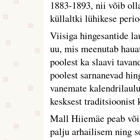
1883-1893, nii võib oll
küllaltki lühikese perio
Viisiga hingesantide la
uu, mis meenutab hauata
poolest ka slaavi tavan
poolest sarnanevad hin
vanemate kalendrilaulu
kesksest traditsioonist 
Mall Hiiemäe peab või
palju arhailisem ning 