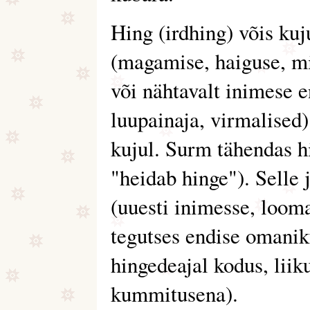
Hing (irdhing) võis kuju
(magamise, haiguse, mi
või nähtavalt inimese e
luupainaja, virmalised)
kujul. Surm tähendas h
"heidab hinge"). Selle 
(uuesti inimesse, looma
tegutses endise omaniku
hingedeajal kodus, liik
kummitusena).