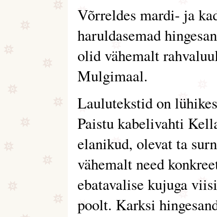
Võrreldes mardi- ja ka
haruldasemad hingesand
olid vähemalt rahvaluu
Mulgimaal.
Laulutekstid on lühikes
Paistu kabelivahti Kel
elanikud, olevat ta sur
vähemalt need konkreet
ebatavalise kujuga viis
poolt. Karksi hingesand