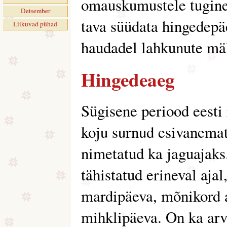
omauskumustele tuginev
Detsember
tava süüdata hingedepä
Liikuvad pühad
haudadel lahkunute mä
Hingedeaeg
Sügisene periood eesti 
koju surnud esivanemat
nimetatud ka jaguajaks
tähistatud erineval ajal
mardipäeva, mõnikord a
mihklipäeva. On ka arv