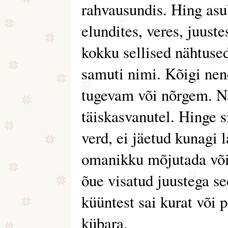
rahvausundis. Hing asu
elundites, veres, juus
kokku sellised nähtuse
samuti nimi. Kõigi nen
tugevam või nõrgem. Nä
täiskasvanutel. Hinge s
verd, ei jäetud kunagi 
omanikku mõjutada või 
õue visatud juustega s
küüntest sai kurat või
kübara.