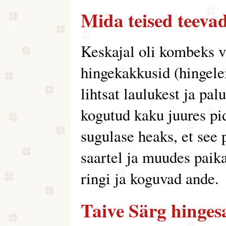
Mida teised teeva
Keskajal oli kombeks 
hingekakkusid (hingelei
lihtsat laulukest ja pa
kogutud kaku juures pi
sugulase heaks, et see 
saartel ja muudes paika
ringi ja koguvad ande.
Taive Särg hinges