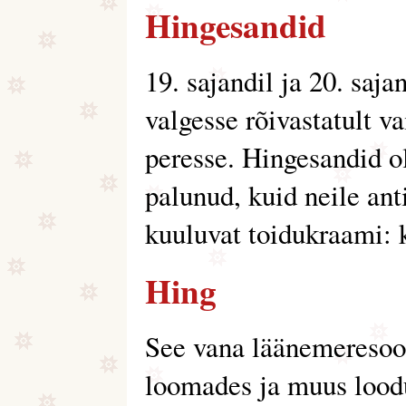
Hingesandid
19. sajandil ja 20. saj
valgesse rõivastatult v
peresse. Hingesandid o
palunud, kuid neile ant
kuuluvat toidukraami: k
Hing
See vana läänemeresoo
loomades ja muus loodu