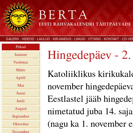
GALERII
-
VIDEOD
-
LAULUD
-
KIRJANDUS
-
LINGID
-
OTSING
-
KONTAKT
-
CD-VE
Pühad
Hingedepäev - 2
Jaanuar
Veebruar
Märts
Katoliiklikus kirikukal
Aprill
november hingedepäeva
Mai
Juuni
Eestlastel jääb hinged
Juuli
nimetatud juba 14. saja
August
September
(nagu ka 1. november 
Oktoober
November