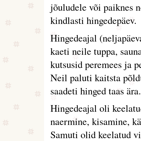
jõuludele või paiknes 
kindlasti hingedepäev.
Hingedeajal (neljapäeva
kaeti neile tuppa, saun
kutsusid peremees ja p
Neil paluti kaitsta põld
saadeti hinged taas ära.
Hingedeajal oli keelat
naermine, kisamine, k
Samuti olid keelatud vi