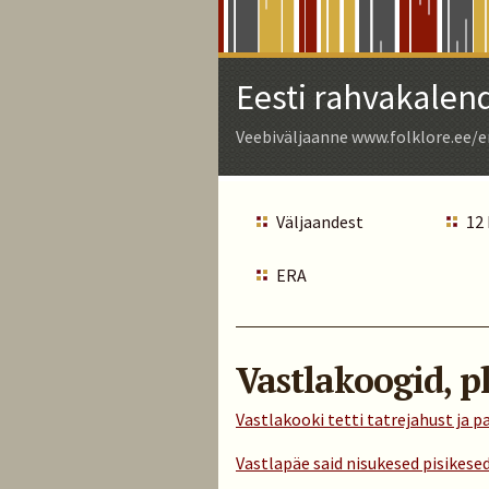
Skip
to
Main
Eesti rahvakalen
Content
Veebiväljaanne www.folklore.ee/e
Väljaandest
12
ERA
Vastlakoogid, pl
Vastlakooki tetti tatrejahust ja 
Vastlapäe said nisukesed pisikese