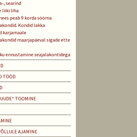
-, searind
liiki liha
mees peab 9 korda sööma
lakondid. Kondid lakka
d karjamaale
lakondid maarjapäeval sigade ette
iku ennustamine seajalakontidega
ÖD
D TÖÖD
D
PUUDE“ TOOMINE
AMINE
PÕLLULE AJAMINE