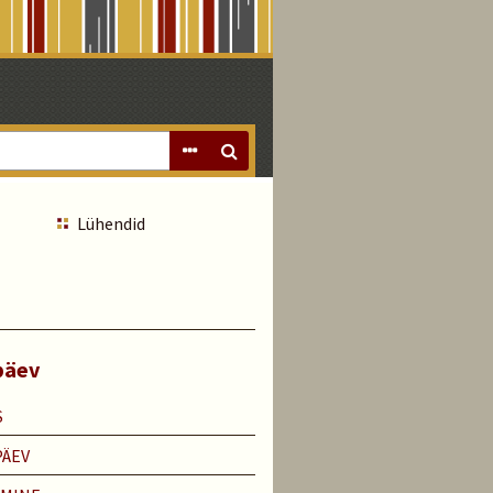
Lühendid
päev
S
PÄEV