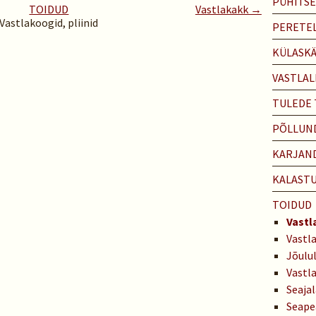
PÜHITS
TOIDUD
Vastlakakk →
Vastlakoogid, pliinid
PERETEL
KÜLASK
VASTLAL
TULEDE
PÕLLUN
KARJAN
KALAST
TOIDUD
Vastl
Vastl
Jõulu
Vastl
Seaja
Seape