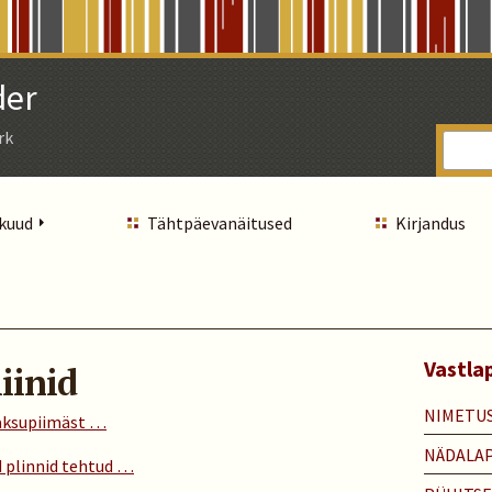
der
rk
 kuud
Tähtpäevanäitused
Kirjandus
Vastla
iinid
NIMETU
paksupiimäst …
NÄDALA
d plinnid tehtud …