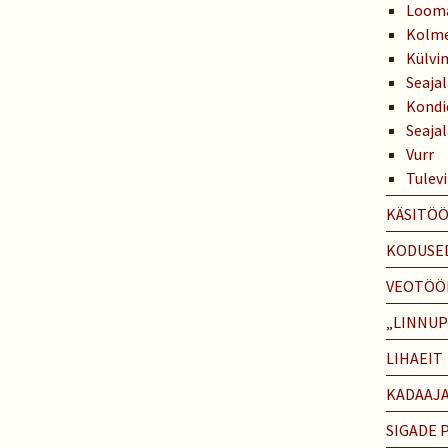
Looma
Kolme 
Külvi
Seaja
Kondi
Seaja
Vurr
Tulev
KÄSITÖ
KODUSE
VEOTÖÖ
„LINNU
LIHAEIT
KADAAJ
SIGADE 