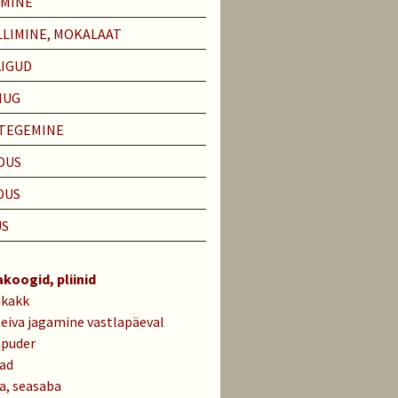
EMINE
LIMINE, MOKALAAT
ÄIGUD
IUG
 TEGEMINE
DUS
DUS
US
akoogid, pliinid
akakk
leiva jagamine vastlapäeval
apuder
lad
a, seasaba