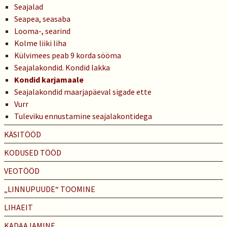
Seajalad
Seapea, seasaba
Looma-, searind
Kolme liiki liha
Külvimees peab 9 korda sööma
Seajalakondid. Kondid lakka
Kondid karjamaale
Seajalakondid maarjapäeval sigade ette
Vurr
Tuleviku ennustamine seajalakontidega
KÄSITÖÖD
KODUSED TÖÖD
VEOTÖÖD
„LINNUPUUDE“ TOOMINE
LIHAEIT
KADAAJAMINE