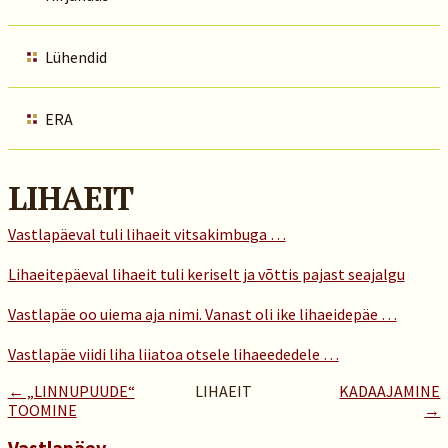
Lühendid
ERA
LIHAEIT
Vastlapäeval tuli lihaeit vitsakimbuga …
Lihaeitepäeval lihaeit tuli keriselt ja võttis pajast seajalgu
Vastlapäe oo uiema aja nimi. Vanast oli ike lihaeidepäe …
Vastlapäe viidi liha liiatoa otsele lihaeededele …
← „LINNUPUUDE“
LIHAEIT
KADAAJAMINE
TOOMINE
→
Vastlapäev