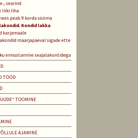
-, searind
liiki liha
mees peab 9 korda sööma
lakondid. Kondid lakka
d karjamaale
lakondid maarjapäeval sigade ette
iku ennustamine seajalakontidega
ÖD
D TÖÖD
D
PUUDE“ TOOMINE
AMINE
PÕLLULE AJAMINE