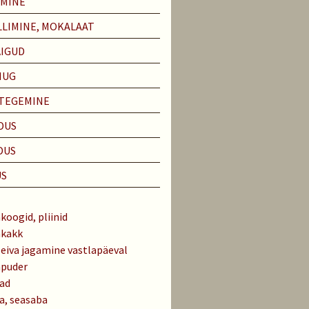
EMINE
LIMINE, MOKALAAT
ÄIGUD
IUG
 TEGEMINE
DUS
DUS
US
koogid, pliinid
akakk
leiva jagamine vastlapäeval
apuder
lad
a, seasaba