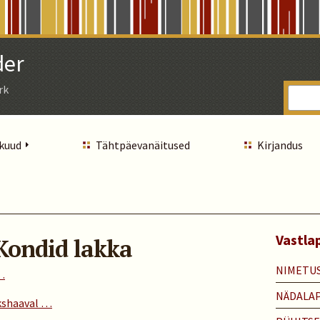
der
rk
 kuud
Tähtpäevanäitused
Kirjandus
Vastla
Kondid lakka
NIMETU
 …
NÄDALA
ükshaaval …