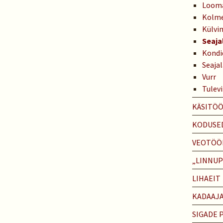
Looma
Kolme 
Külvi
Seaja
Kondi
Seaja
Vurr
Tulev
KÄSITÖ
KODUSE
VEOTÖÖ
„LINNU
LIHAEIT
KADAAJ
SIGADE 