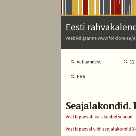
Skip
to
Main
Eesti rahvakalen
Content
Veebiväljaanne www.folklore.ee/e
Väljaandest
12
ERA
Seajalakondid. 
Vastlapäeval, kui siajalad süüdud
Vastlapäeval viidi seajalakondid 