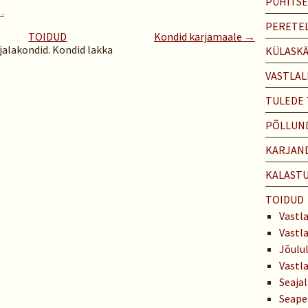
PÜHITS
…
PERETEL
TOIDUD
Kondid karjamaale →
jalakondid. Kondid lakka
KÜLASK
VASTLAL
TULEDE
PÕLLUN
KARJAN
KALAST
TOIDUD
Vastla
Vastl
Jõulu
Vastl
Seaja
Seape