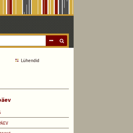
Lühendid
päev
S
PÄEV