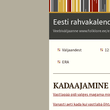
Skip
to
Main
Eesti rahvakalen
Content
Veebiväljaanne www.folklore.ee/e
Väljaandest
12
ERA
KADAAJAMINE
Vastlapää pidi valges magama m
Vanasti aeti kada kui vastlabä õht