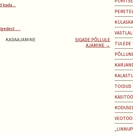
PÜHITS
 kada ...
PERETEL
KÜLASK
õlgedest …
VASTLAL
KADAAJAMINE
SIGADE PÕLLULE
TULEDE
AJAMINE →
PÕLLUN
KARJAN
KALAST
TOIDUD
KÄSITÖ
KODUSE
VEOTÖÖ
„LINNU