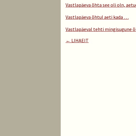
Vastlapäeva õhta see oli oln, aetud
Vastlapäeva õhtul aeti kada …
Vastlapäeval tehti mingisugune 
← LIHAEIT