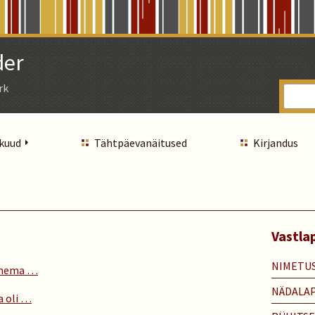
der
rk
 kuud
Tähtpäevanäitused
Kirjandus
Vastla
NIMETU
inema …
NÄDALA
a oli …