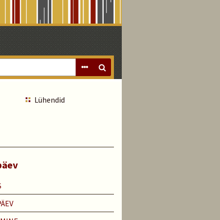
Lühendid
päev
S
PÄEV