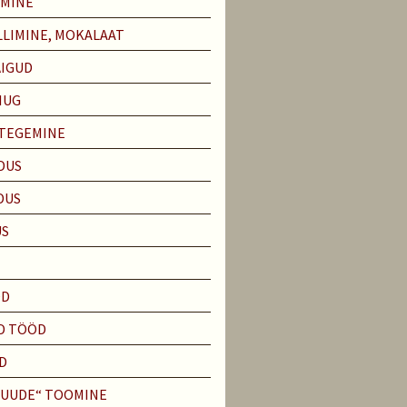
EMINE
LIMINE, MOKALAAT
ÄIGUD
IUG
 TEGEMINE
DUS
DUS
US
ÖD
D TÖÖD
D
PUUDE“ TOOMINE