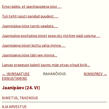
Ema rääkis, et jaanilaupäeva öösi …
Tuli tehti püsti pandud puudest …
Jaanipääva ööse tarvis vaadata …
Jaanipäiva poolpäiva öösel peap üts ristitee pääl saisma …
Jaanipäeva öösel kottu välja minna …
Jaanipäeva ööse läbi vee minna ...
Laevas praeguse kabeli juures mäe otsas olnud kirik ...
← INIMSAATUSE
RAHANÕIDUS
NINNIPÄEV →
ENNUSTAMINE
Jaanipäev (24. VI)
NIMETUS, TÄHENDUS
AJA ARVESTUS